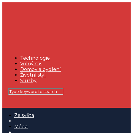
Technologie
Volný čas
Domov a bydlení
Životní styl
Služby
Ze světa
Móda