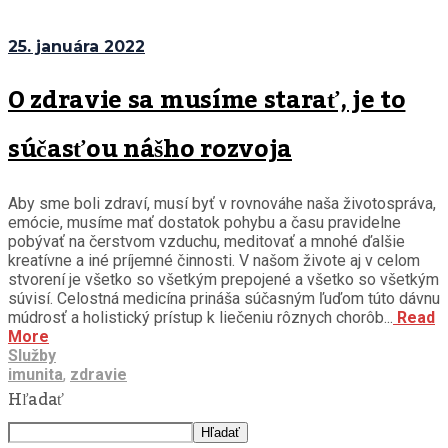
25. januára 2022
O zdravie sa musíme starať, je to
súčasťou nášho rozvoja
Aby sme boli zdraví, musí byť v rovnováhe naša životospráva,
emócie, musíme mať dostatok pohybu a času pravidelne
pobývať na čerstvom vzduchu, meditovať a mnohé ďalšie
kreatívne a iné príjemné činnosti. V našom živote aj v celom
stvorení je všetko so všetkým prepojené a všetko so všetkým
súvisí. Celostná medicína prináša súčasným ľuďom túto dávnu
múdrosť a holistický prístup k liečeniu rôznych chorôb...
Read
More
Služby
imunita
,
zdravie
Hľadať
Hľadať