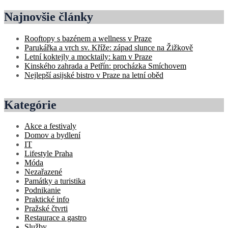
Najnovšie články
Rooftopy s bazénem a wellness v Praze
Parukářka a vrch sv. Kříže: západ slunce na Žižkově
Letní koktejly a mocktaily: kam v Praze
Kinského zahrada a Petřín: procházka Smíchovem
Nejlepší asijské bistro v Praze na letní oběd
Kategórie
Akce a festivaly
Domov a bydlení
IT
Lifestyle Praha
Móda
Nezařazené
Památky a turistika
Podnikanie
Praktické info
Pražské čtvrti
Restaurace a gastro
Služby