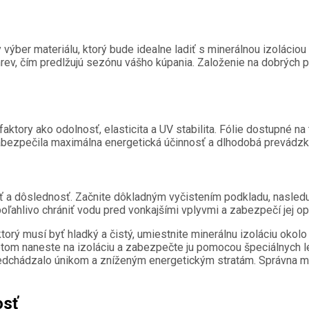
y výber materiálu, ktorý bude idealne ladiť s minerálnou izolácio
 ohrev, čím predlžujú sezónu vášho kúpania. Založenie na dobrý
aktory ako odolnosť, elasticita a UV stabilita. Fólie dostupné na 
a zabezpečila maximálna energetická účinnosť a dlhodobá prevádz
ť a dôslednosť. Začnite dôkladným vyčistením podkladu, nasleduj
oľahlivo chrániť vodu pred vonkajšími vplyvmi a zabezpečí jej op
torý musí byť hladký a čistý, umiestnite minerálnu izoláciu oko
potom naneste na izoláciu a zabezpečte ju pomocou špeciálnych l
edchádzalo únikom a zníženým energetickým stratám. Správna mon
osť