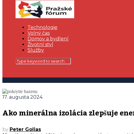
Technologie
Volný čas
Domov a bydlení
Životní styl
Služby
17. augusta 2024
Ako minerálna izolácia zlepšuje en
by
Peter Golias