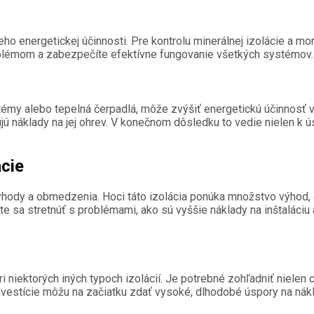
ho energetickej účinnosti. Pre kontrolu minerálnej izolácie a m
blémom a zabezpečíte efektívne fungovanie všetkých systémov.
stémy alebo tepelná čerpadlá, môže zvýšiť energetickú účinnosť 
jú náklady na jej ohrev. V konečnom dôsledku to vedie nielen k ús
cie
nevýhody a obmedzenia. Hoci táto izolácia ponúka množstvo výhod, 
e sa stretnúť s problémami, ako sú vyššie náklady na inštaláciu
i niektorých iných typoch izolácií. Je potrebné zohľadniť nielen 
 investície môžu na začiatku zdať vysoké, dlhodobé úspory na ná