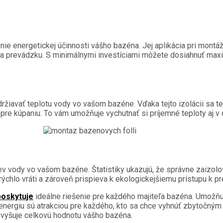
ie energetickej účinnosti vášho bazéna. Jej aplikácia pri montáž
 na prevádzku. S minimálnymi investíciami môžete dosiahnuť maxi
ržiavať teplotu vody vo vašom bazéne. Vďaka tejto izolácii sa tep
re kúpaniu. To vám umožňuje vychutnať si príjemné teploty aj v
rev vody vo vašom bazéne. Štatistiky ukazujú, že správne zaizol
 rýchlo vráti a zároveň prispieva k ekologickejšiemu prístupu k 
poskytuje
ideálne riešenie pre každého majiteľa bazéna. Umožňuj
energiu sú atrakciou pre každého, kto sa chce vyhnúť zbytočným 
m zvyšuje celkovú hodnotu vášho bazéna.