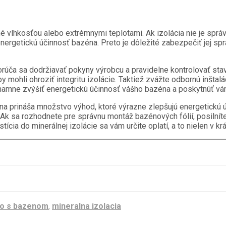
 vlhkosťou alebo extrémnymi teplotami. Ak izolácia nie je sprá
rgetickú účinnosť bazéna. Preto je dôležité zabezpečiť jej sprá
úča sa dodržiavať pokyny výrobcu a pravidelne kontrolovať stav 
by mohli ohroziť integritu izolácie. Taktiež zvážte odbornú inšta
znamne zvýšiť energetickú účinnosť vášho bazéna a poskytnúť v
zéna prináša množstvo výhod, ktoré výrazne zlepšujú energetickú
. Ak sa rozhodnete pre správnu montáž bazénových fólií, posilnít
tícia do minerálnej izolácie sa vám určite oplatí, a to nielen v 
to s bazenom
,
mineralna izolacia