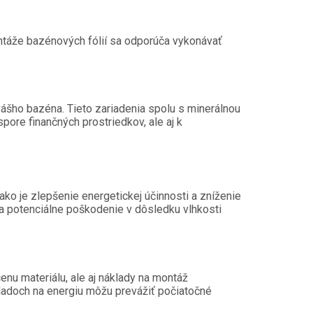
ontáže bazénových fólií sa odporúča vykonávať
vášho bazéna. Tieto zariadenia spolu s minerálnou
pore finančných prostriedkov, ale aj k
ako je zlepšenie energetickej účinnosti a zníženie
 a potenciálne poškodenie v dôsledku vlhkosti
cenu materiálu, ale aj náklady na montáž
kladoch na energiu môžu prevážiť počiatočné