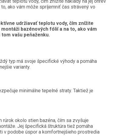
vať teplotu vody, čím znížite náklady na jej ohrev
a to, ako vám môže spríjemniť čas strávený vo
ívne udržiavať teplotu vody, čím znížite
i montáži bazénových fólií a na to, ako vám
ri tom vašu peňaženku.
Každý typ má svoje špecifické výhody a pomáha
ejšie varianty.
pečuje minimálne tepelné straty. Taktiež je
h rúrok okolo stien bazéna, čím sa zvyšuje
ntáže. Jej špecifická štruktúra tiež pomáha
áti v podobe úspor a komfortnejšieho prostredia