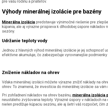
pre vašu rodinu a priateľov.
Výhody minerálnej izolácie pre bazény
Minerálna izolácia
predstavuje výnimočné riešenie pre zlepšen
kúpania, ale aj výrazne prispieva k dlhodobej úspore nákladov
sezóny.
Udržanie teploty vody
Jednou z hlavných výhod minerálnej izolácie je jej schopnosť ud
efektívne akumuluje, čo zabezpečuje vyrovnanejšie podmienky p
Zníženie nákladov na ohrev
Vďaka minerálnej izolácii môžete výrazne znížiť náklady na oh
ohrev. To znamená, že investícia do minerálnej izolácie sa vám
Pri zohľadnení nákladov na ohrev bazénu,
minerálna izolácia 
neustáleho zvýšovania teploty. Výrazné úspory v nákladoch na 
nielen predlžuje kúpaciu sezónu, ale aj šetrí váš rozpočet, čí