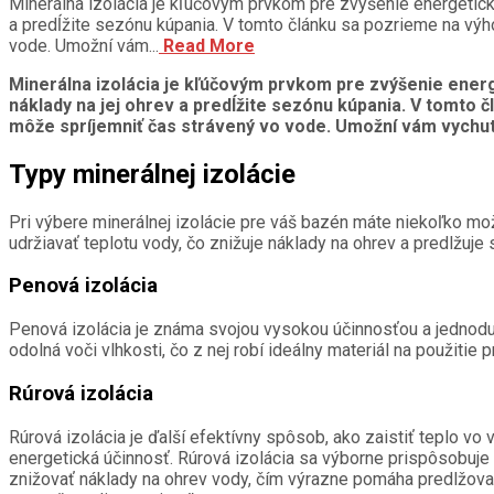
Minerálna izolácia je kľúčovým prvkom pre zvýšenie energeticke
a predĺžite sezónu kúpania. V tomto článku sa pozrieme na výho
vode. Umožní vám...
Read More
Minerálna izolácia je kľúčovým prvkom pre zvýšenie energ
náklady na jej ohrev a predĺžite sezónu kúpania. V tomto č
môže spríjemniť čas strávený vo vode. Umožní vám vychutn
Typy minerálnej izolácie
Pri výbere minerálnej izolácie pre váš bazén máte niekoľko mo
udržiavať teplotu vody, čo znižuje náklady na ohrev a predlžuje 
Penová izolácia
Penová izolácia je známa svojou vysokou účinnosťou a jednodu
odolná voči vlhkosti, čo z nej robí ideálny materiál na použitie 
Rúrová izolácia
Rúrová izolácia je ďalší efektívny spôsob, ako zaistiť teplo v
energetická účinnosť. Rúrová izolácia sa výborne prispôsobuje
znižovať náklady na ohrev vody, čím výrazne pomáha predlžovať 