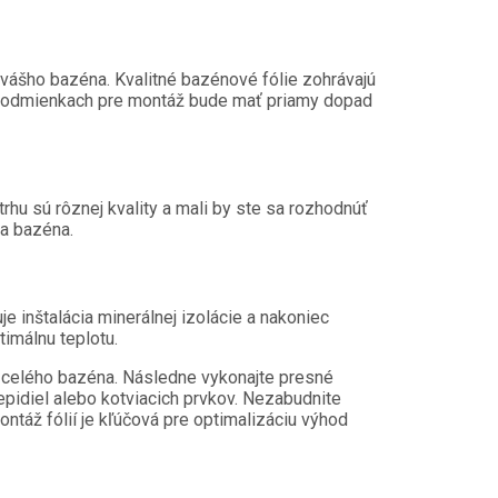
u vášho bazéna. Kvalitné bazénové fólie zohrávajú
ch podmienkach pre montáž bude mať priamy dopad
trhu sú rôznej kvality a mali by ste sa rozhodnúť
ka bazéna.
e inštalácia minerálnej izolácie a nakoniec
timálnu teplotu.
lo celého bazéna. Následne vykonajte presné
epidiel alebo kotviacich prvkov. Nezabudnite
táž fólií je kľúčová pre optimalizáciu výhod