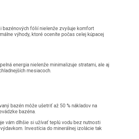
i bazénových fólií nielenže zvyšuje komfort
málne výhody, ktoré oceníte počas celej kúpacej
elná energia nielenže minimalizuje stratami, ale aj
 chladnejších mesiacoch.
ovaný bazén môže ušetriť až 50 % nákladov na
prevádzke bazéna.
e vám dlhšie si užívať teplú vodu bez nutnosti
výdavkom. Investícia do minerálnej izolácie tak