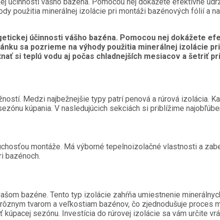
j účinnosti vášho bazéna. Pomocou nej dokážete efektívne udržia
dy použitia minerálnej izolácie pri montáži bazénových fólií a n
etickej účinnosti vášho bazéna. Pomocou nej dokážete efekt
lánku sa pozrieme na výhody použitia minerálnej izolácie pr
ať si teplú vodu aj počas chladnejších mesiacov a šetriť p
žností. Medzi najbežnejšie typy patrí penová a rúrová izolácia. 
sezónu kúpania. V nasledujúcich sekciách si priblížime najobľúben
chosťou montáže. Má výborné tepelnoizolačné vlastnosti a zabez
pri bazénoch.
o vašom bazéne. Tento typ izolácie zahŕňa umiestnenie minerálnyc
 rôznym tvarom a veľkostiam bazénov, čo zjednodušuje proces mo
kúpacej sezónu. Investícia do rúrovej izolácie sa vám určite vr