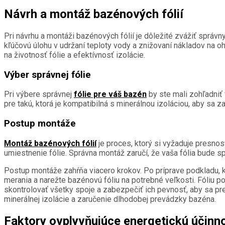
Návrh a montáž bazénových fólií
Pri návrhu a montáži bazénových fólií je dôležité zvážiť správn
kľúčovú úlohu v udržaní teploty vody a znižovaní nákladov na
na životnosť fólie a efektívnosť izolácie.
Výber správnej fólie
Pri výbere správnej
fólie pre váš bazén
by ste mali zohľadniť f
pre takú, ktorá je kompatibilná s minerálnou izoláciou, aby s
Postup montáže
Montáž bazénových fólií
je proces, ktorý si vyžaduje presnos
umiestnenie fólie. Správna montáž zaručí, že vaša fólia bude sp
Postup montáže zahŕňa viacero krokov. Po príprave podkladu, k
merania a narežte bazénovú fóliu na potrebné veľkosti. Fóliu 
skontrolovať všetky spoje a zabezpečiť ich pevnosť, aby sa pr
minerálnej izolácie a zaručenie dlhodobej prevádzky bazéna.
Faktory ovplyvňujúce energetickú účinn