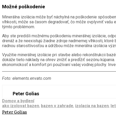
Možné poškodenie
Minerálna izolácia môže byť náchylná na poškodenie spôsobené
vlhkosti, môže sa časom degradovať, čo môže ovplyvniť vašu ene
týmto problémom.
Aby ste predišli možnému poškodeniu minerálnej izolácie, odpor
drenáž a že neexistujú žiadne zdroje nadmernej vlhkosti, ktoré 
riadnou starostlivosťou a údržbou môže minerálna izolácia vý
Využitie minerálnej izolácie pri stavbe alebo rekonštrukcii ba
dokáže tieto náklady na ohrev znížiť a predĺžiť sezónu kúpania
ekonomickosť a komfort pri používaní vašej vodnej plochy. Inves
Foto: elements.envato.com
Peter Golias
Domov a bydlení
ako izolovat bazen
,
bazen v zahrade
,
izolacia na bazen
,
le
Peter Golias