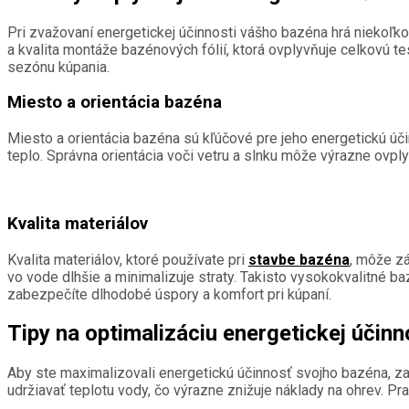
Pri zvažovaní energetickej účinnosti vášho bazéna hrá niekoľko 
a kvalita montáže bazénových fólií, ktorá ovplyvňuje celkovú t
sezónu kúpania.
Miesto a orientácia bazéna
Miesto a orientácia bazéna sú kľúčové pre jeho energetickú úč
teplo. Správna orientácia voči vetru a slnku môže výrazne ovply
Kvalita materiálov
Kvalita materiálov, ktoré používate pri
stavbe bazéna
, môže zá
vo vode dlhšie a minimalizuje straty. Takisto vysokokvalitné ba
zabezpečíte dlhodobé úspory a komfort pri kúpaní.
Tipy na optimalizáciu energetickej účinn
Aby ste maximalizovali energetickú účinnosť svojho bazéna, za
udržiavať teplotu vody, čo výrazne znižuje náklady na ohrev. Pr