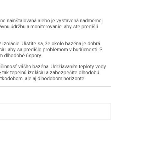
vne nainštalovaná alebo je vystavená nadmernej
vnu údržbu a monitorovanie, aby ste predišli
izolácie. Uistite sa, že okolo bazéna je dobrá
láciu, aby sa predišlo problémom v budúcnosti. S
ám dlhodobé úspory.
 účinnosť vášho bazéna. Udržiavaním teploty vody
e tak tepelnú izoláciu a zabezpečíte dlhodobú
krátkodobom, ale aj dlhodobom horizonte.