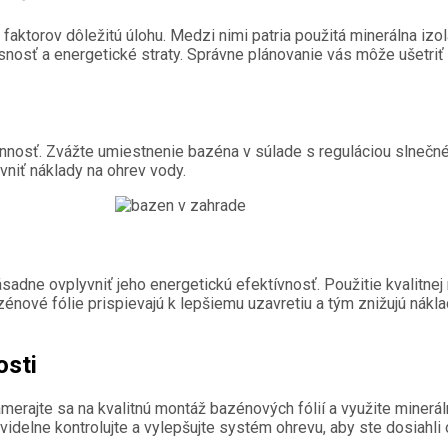
faktorov dôležitú úlohu. Medzi nimi patria použitá minerálna izol
esnosť a energetické straty. Správne plánovanie vás môže ušetri
innosť. Zvážte umiestnenie bazéna v súlade s reguláciou slnečné
vniť náklady na ohrev vody.
sadne ovplyvniť jeho energetickú efektívnosť. Použitie kvalitnej
zénové fólie prispievajú k lepšiemu uzavretiu a tým znižujú nákla
osti
merajte sa na kvalitnú montáž bazénových fólií a využite miner
avidelne kontrolujte a vylepšujte systém ohrevu, aby ste dosiahli