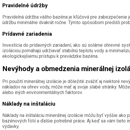
Pravidelné údržby
Pravidelná údržba vášho bazéna je kľúčová pre zabezpečenie je
údržbu minimálne dvakrát ročne. Týmto spôsobom predišli pro
Prídavné zariadenia
Investícia do prídavných zariadení, ako sú solárne ohrevné sy
izoláciou pomáhajú udržiavať stabilnú teplotu vody a minimalizu
ekologickejšiemu prístupu k prevádzke bazéna.
Nevýhody a obmedzenia minerálnej izolá
Pri použití minerálnej izolácie je dôležité zvážiť aj niektoré 
nákladov na ohrev vody, môže mať aj svoje slabé stránky. Môžet
alebo iných environmentálnych faktorov.
Náklady na inštaláciu
Náklady na inštaláciu minerálnej izolácie môžu byť vyššie ako pr
bazénových fólií a ďalšie potrebné práce. Aj keď sa vám tieto
výdavky.