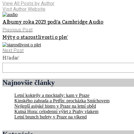
View All Posts by Author
Visit Author Website
Albumy roka 2023 podľa Cambridge Audio
Previous Post
Mýty o starostlivosti o pleť
Next Post
Hľadať
Najnovšie články
Letní koktejly a mocktaily: kam v Praze
Kinského zahrada a Petřín: procházka Smíchovem
Nejlepší asijské bistro v Praze na letní oběd
Kutná Hora: celodenní výlet z Prahy vlakem
Letní brunch bufety v Praze na víkend