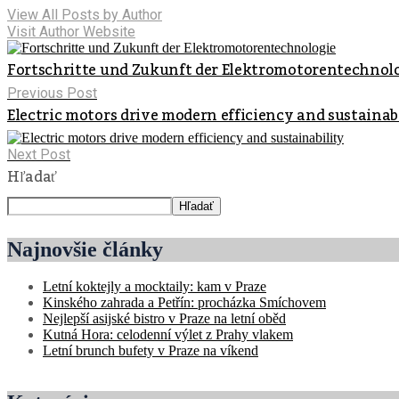
View All Posts by Author
Visit Author Website
Fortschritte und Zukunft der Elektromotorentechnol
Previous Post
Electric motors drive modern efficiency and sustainab
Next Post
Hľadať
Hľadať
Najnovšie články
Letní koktejly a mocktaily: kam v Praze
Kinského zahrada a Petřín: procházka Smíchovem
Nejlepší asijské bistro v Praze na letní oběd
Kutná Hora: celodenní výlet z Prahy vlakem
Letní brunch bufety v Praze na víkend