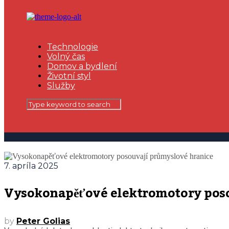
Technologie
Volný čas
Domov a bydlení
Životní styl
Služby
7. apríla 2025
Vysokonapěťové elektromotory poso
by
Peter Golias