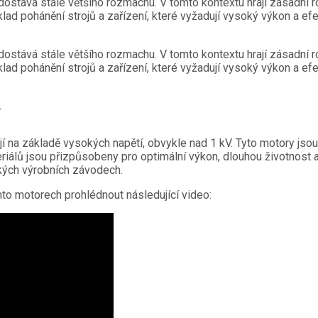
dostává stále většího rozmachu. V tomto kontextu hrají zásadní r
klad pohánění strojů a zařízení, které vyžadují vysoký výkon a ef
dostává stále většího rozmachu. V tomto kontextu hrají zásadní r
klad pohánění strojů a zařízení, které vyžadují vysoký výkon a ef
?
 na základě vysokých napětí, obvykle nad 1 kV. Tyto motory jsou 
iálů jsou přizpůsobeny pro optimální výkon, dlouhou životnost a
elkých výrobních závodech.
to motorech prohlédnout následující video: