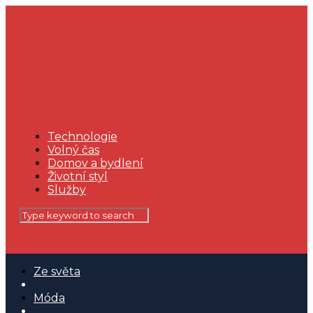
Technologie
Volný čas
Domov a bydlení
Životní styl
Služby
Ze světa
Móda