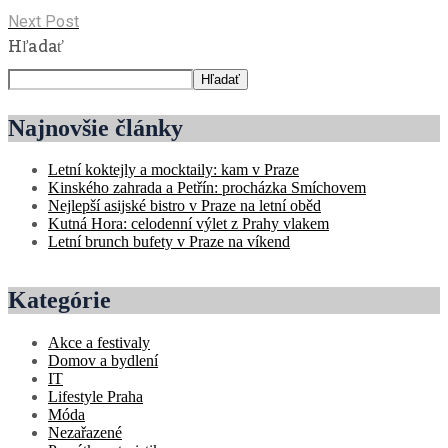
Next Post
Hľadať
Hľadať
Najnovšie články
Letní koktejly a mocktaily: kam v Praze
Kinského zahrada a Petřín: procházka Smíchovem
Nejlepší asijské bistro v Praze na letní oběd
Kutná Hora: celodenní výlet z Prahy vlakem
Letní brunch bufety v Praze na víkend
Kategórie
Akce a festivaly
Domov a bydlení
IT
Lifestyle Praha
Móda
Nezařazené