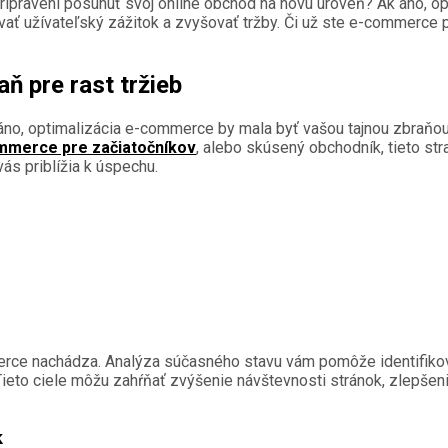
pripravení posunúť svoj online obchod na novú úroveň? Ak áno, 
ať užívateľský zážitok a zvyšovať tržby. Či už ste e-commerce p
ň pre rast tržieb
áno, optimalizácia e-commerce by mala byť vašou tajnou zbraňou
mmerce pre začiatočníkov
, alebo skúsený obchodník, tieto s
vás priblížia k úspechu.
erce nachádza. Analýza súčasného stavu vám pomôže identifikov
ieto ciele môžu zahŕňať zvýšenie návštevnosti stránok, zlepšen
k