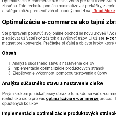
Optimalizácia e-commerce ako tajná zbraň pre rast tržieb Ste 
zbraňou. Táto technika pomáha minimalizovať prekážky, zlepšov
stratégie môžu premeniť váš obchodný model na...
Read More
Optimalizácia e-commerce ako tajná zbra
Ste pripravení posunúť svoj online obchod na novú úroveň? Ak 
zlepšovať užívateľský zážitok a zvyšovať tržby. Či už ste
e-co
magnet pre konverzie. Prečítajte si ďalej a objavte kroky, ktoré 
Obsah
Analýza súčasného stavu a nastavenie cieľov
Implementácia optimalizácie produktových stránok
Zlepšovanie výkonnosti pomocou testovania a úprav
Analýza súčasného stavu a nastavenie cieľov
Prvým krokom je získať jasný obraz o tom, kde sa váš e-comm
realistické ciele pre váš
optimalizácia e-commerce
proces. T
opustených košíkov.
Implementácia optimalizácie produktových stráno