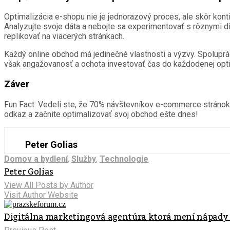
Optimalizácia e-shopu nie je jednorazový proces, ale skôr konti
Analyzujte svoje dáta a nebojte sa experimentovať s rôznymi diz
replikovať na viacerých stránkach.
Každý online obchod má jedinečné vlastnosti a výzvy. Spolupr
však angažovanosť a ochota investovať čas do každodenej opti
Záver
Fun Fact: Vedeli ste, že 70% návštevníkov e-commerce stráno
odkaz a začnite optimalizovať svoj obchod ešte dnes!
Peter Golias
Domov a bydlení
,
Služby
,
Technologie
Peter Golias
View All Posts by Author
Visit Author Website
Digitálna marketingová agentúra ktorá mení nápady