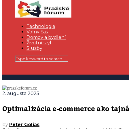
Technologie
Volný čas
Domov a bydlení
Životní styl
Služby
2. augusta 2025
Optimalizácia e-commerce ako tajná 
by
Peter Golias