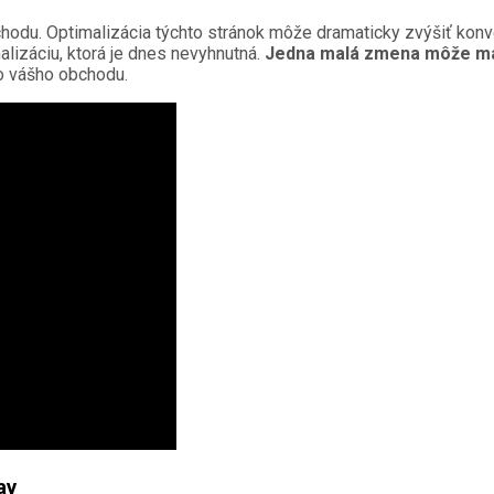
u. Optimalizácia týchto stránok môže dramaticky zvýšiť konverz
lizáciu, ktorá je dnes nevyhnutná.
Jedna malá zmena môže ma
do vášho obchodu.
av