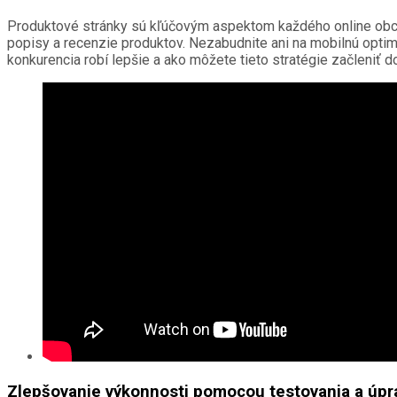
Produktové stránky sú kľúčovým aspektom každého online obchod
popisy a recenzie produktov. Nezabudnite ani na mobilnú optima
konkurencia robí lepšie a ako môžete tieto stratégie začleniť 
Zlepšovanie výkonnosti pomocou testovania a úpr