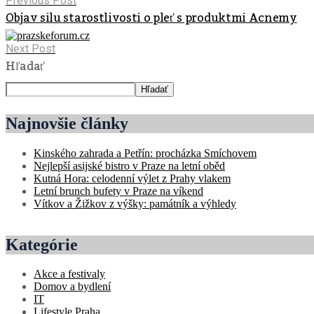
Previous Post
Objav silu starostlivosti o pleť s produktmi Acnemy
Next Post
Hľadať
Hľadať
Najnovšie články
Kinského zahrada a Petřín: procházka Smíchovem
Nejlepší asijské bistro v Praze na letní oběd
Kutná Hora: celodenní výlet z Prahy vlakem
Letní brunch bufety v Praze na víkend
Vítkov a Žižkov z výšky: památník a výhledy
Kategórie
Akce a festivaly
Domov a bydlení
IT
Lifestyle Praha