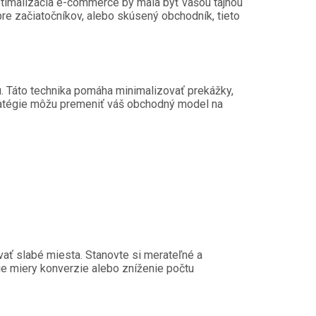
optimalizácia e-commerce by mala byť vašou tajnou
re začiatočníkov, alebo skúsený obchodník, tieto
. Táto technika pomáha minimalizovať prekážky,
tratégie môžu premeniť váš obchodný model na
ať slabé miesta. Stanovte si merateľné a
ie miery konverzie alebo zníženie počtu