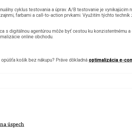
nuálny cyklus testovania a úprav. A/B testovanie je vynikajúcim 
ajnmi, farbami a call-to-action prvkami. Využitím týchto techník 
áca s digitálnou agentúrou môže byť cestou ku konzistentnému a
malizácie online obchodu.
k opúšťa košík bez nákupu? Práve dôkladná
optimalizácia e-c
 na úspech