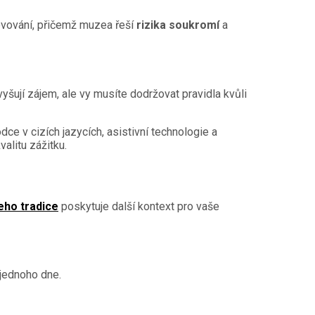
vování, přičemž muzea řeší
rizika soukromí
a
yšují zájem, ale vy musíte dodržovat pravidla kvůli
e v cizích jazycích, asistivní technologie a
alitu zážitku.
eho tradice
poskytuje další kontext pro vaše
 jednoho dne.