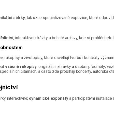
nikátní sbírky
, tak úzce specializované expozice, které odpovíd
dědictví
, interaktivní ukázky a bohaté archivy, kde si prohlédnete
osobnostem
je
, rukopisy a životopisy, které osvětlují tvorbu i kontexty význ
out
vzácné rukopisy
, originální nahrávky a osobní předměty; věz
eciálních čítárnách, a často zde probíhají koncerty, autorská č
jnictví
ky interaktivně;
dynamické exponáty
a participativní instalace 