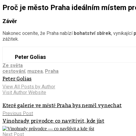
Proč je město Praha ideálním místem pr
Závěr
Nakonec oceníte, že Praha nabízí
bohatství sbírek
, vynikající
p
zážitek.
Peter Golias
Ze světa
cestování
,
muzea
,
Praha
Peter Golias
View All Posts by Author
Visit Author Website
Které galerie ve městě Praha bys neměl vynechat
Previous Post
Vinohrady průvodce: co navštívit, kde jíst
Next Post