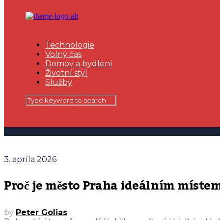
Technologie
Volný čas
Domov a bydlení
Životní styl
Služby
3. apríla 2026
Proč je město Praha ideálním míste
by
Peter Golias