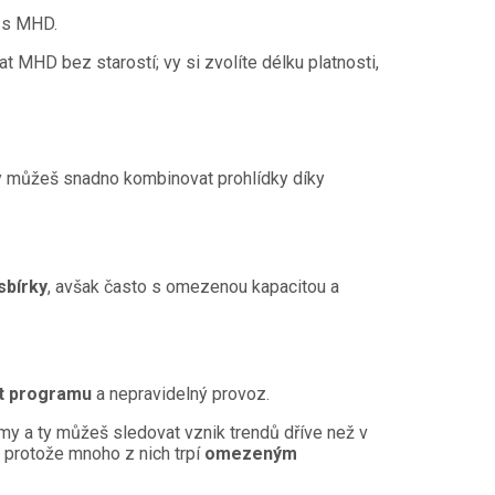
í s MHD.
t MHD bez starostí; vy si zvolíte délku platnosti,
 ty můžeš snadno kombinovat prohlídky díky
sbírky
, avšak často s omezenou kapacitou a
t programu
a nepravidelný provoz.
my a ty můžeš sledovat vznik trendů dříve než v
, protože mnoho z nich trpí
omezeným