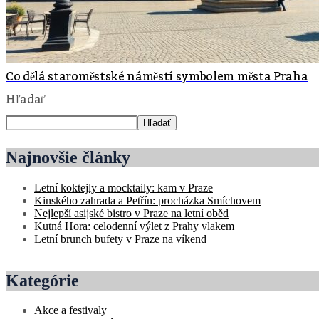
Co dělá staroměstské náměstí symbolem města Praha
Hľadať
Hľadať
Najnovšie články
Letní koktejly a mocktaily: kam v Praze
Kinského zahrada a Petřín: procházka Smíchovem
Nejlepší asijské bistro v Praze na letní oběd
Kutná Hora: celodenní výlet z Prahy vlakem
Letní brunch bufety v Praze na víkend
Kategórie
Akce a festivaly