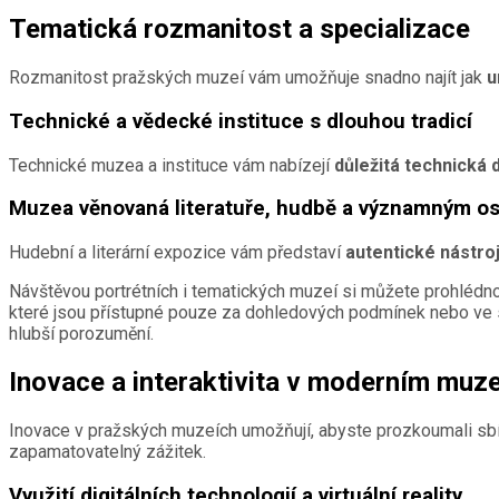
Tematická rozmanitost a specializace
Rozmanitost pražských muzeí vám umožňuje snadno najít jak
u
Technické a vědecké instituce s dlouhou tradicí
Technické muzea a instituce vám nabízejí
důležitá technická 
Muzea věnovaná literatuře, hudbě a významným 
Hudební a literární expozice vám představí
autentické nástro
Návštěvou portrétních i tematických muzeí si můžete prohlédn
které jsou přístupné pouze za dohledových podmínek nebo ve sp
hlubší porozumění.
Inovace a interaktivita v moderním muze
Inovace v pražských muzeích umožňují, abyste prozkoumali sbír
zapamatovatelný zážitek.
Využití digitálních technologií a virtuální reality