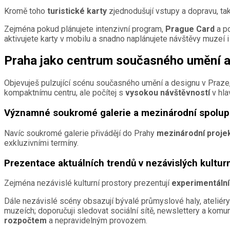
Kromě toho
turistické karty
zjednodušují vstupy a dopravu, ta
Zejména pokud plánujete intenzivní program,
Prague Card
a po
aktivujete karty v mobilu a snadno naplánujete návštěvy muzeí i
Praha jako centrum současného umění a
Objevuješ pulzující scénu současného umění a designu v Praze
kompaktnímu centru, ale počítej s
vysokou návštěvností
v hla
Významné soukromé galerie a mezinárodní spolup
Navíc soukromé galerie přivádějí do Prahy
mezinárodní proje
exkluzivními termíny.
Prezentace aktuálních trendů v nezávislých kultur
Zejména nezávislé kulturní prostory prezentují
experimentáln
Dále nezávislé scény obsazují bývalé průmyslové haly, ateliér
muzeích; doporučuji sledovat sociální sítě, newslettery a komun
rozpočtem
a nepravidelným provozem.