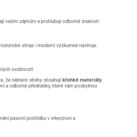
ají vašim zájmům a prohlubují odborné znalosti.
 historické stroje i moderní výzkumné nástroje.
amných osobností.
te, že některé sbírky obsahují
křehké materiály
,
tení a odborné přednášky, které vám poskytnou
mění pasivní prohlídku v intenzivní a