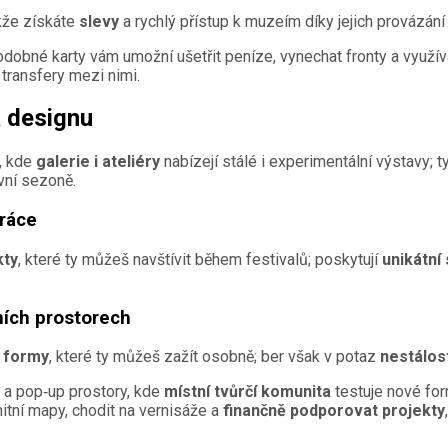
kže získáte
slevy
a rychlý přístup k muzeím díky jejich provázán
dobné karty vám umožní ušetřit peníze, vynechat fronty a využíva
 transfery mezi nimi.
 designu
, kde
galerie i ateliéry
nabízejí stálé i experimentální výstavy;
vní sezoně.
ráce
kty
, které ty můžeš navštívit během festivalů; poskytují
unikátní 
ních prostorech
í formy
, které ty můžeš zažít osobně; ber však v potaz
nestálos
y a pop‑up prostory, kde
místní tvůrčí komunita
testuje nové for
itní mapy, chodit na vernisáže a
finančně podporovat projekty