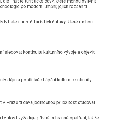
, ale i husté turistické davy, které mohou ovlivnit
rcheologie po moderní umění; jejich rozsah ti
tství
, ale i
husté turistické davy
, které mohou
í sledovat kontinuitu kulturního vývoje a objevit
y dějin a posílí tvé chápání kulturní kontinuity.
t v Praze ti dává jedinečnou příležitost studovat
křehlost
vyžaduje přísné ochranné opatření, takže