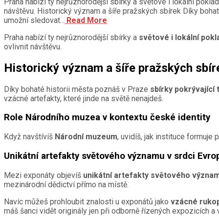
Praha nabízí ty nejrůznorodější sbírky a světové i lokální poklady
návštěvu. Historický význam a šíře pražských sbírek Díky bohaté 
umožní sledovat...
Read More
Praha nabízí ty nejrůznorodější sbírky a
světové i lokální pokl
ovlivnit návštěvu.
Historický význam a šíře pražských sbír
Díky bohaté historii města poznáš v Praze
sbírky pokrývající t
vzácné artefakty, které jinde na světě nenajdeš.
Role Národního muzea v kontextu české identity
Když navštívíš
Národní muzeum
, uvidíš, jak instituce formuje
Unikátní artefakty světového významu v srdci Evro
Mezi exponáty objevíš
unikátní artefakty světového význa
mezinárodní dědictví přímo na místě.
Navíc můžeš prohloubit znalosti u exponátů jako
vzácné ruko
máš šanci vidět originály jen při odborně řízených expozicích a