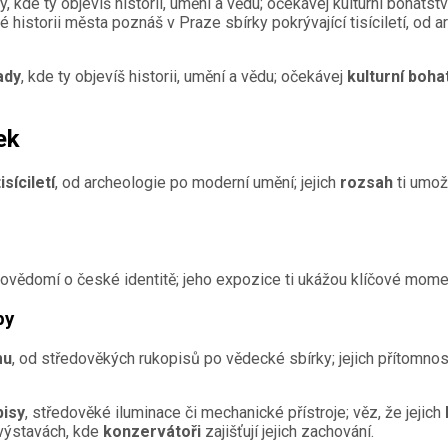
, kde ty objevíš historii, umění a vědu; očekávej kulturní bohatství
historii města poznáš v Praze sbírky pokrývající tisíciletí, od a
ady
, kde ty objevíš historii, umění a vědu; očekávej
kulturní boha
ek
isíciletí
, od archeologie po moderní umění; jejich
rozsah
ti umožn
 povědomí o české identitě; jeho expozice ti ukážou klíčové moment
py
mu
, od středověkých rukopisů po vědecké sbírky; jejich přítomnos
pisy
, středověké iluminace či mechanické přístroje; věz, že jejich
 výstavách, kde
konzervátoři
zajišťují jejich zachování.