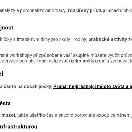
í analýzy a personalizované trasy;
rozšířený přístup
usnadní obje
ejnost
ky a interaktivní dílny pro školy i rodiny;
praktické aktivity
zv
ané workshopy přizpůsobené vaší skupině; můžete využít průvodc
ezervace pomáhají minimalizovat
riziko poškození
a zachovat kv
í
 často na dosah pěšky
;
Praha: nejkrásnější město světa a j
ěsta
 muzeí
, takže ušetříte čas a snadno porovnáte expozice během
infrastrukturou