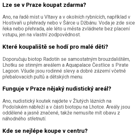
Lze se v Praze koupat zdarma?
Ano, na řadě míst u Vltavy a v okolních rybnících, například v
Hostivaři u přehrady nebo v Šárce u Džbánu. Voda je zde sice
řeka nebo přehrada, ale léto u města zvládnete bez placení
vstupu, jen na vlastní zodpovědnost.
Které koupaliště se hodí pro malé děti?
Doporučuju biotop Radotín se samostatným brouzdalištěm,
Lhotku se stinným areálem a Aquapalace Čestlice s Pirate
Lagoon. Všude jsou rodinné slevy a dobré zázemí včetně
přebalovacích pultů a dětských menu.
Funguje v Praze nějaký nudistický areál?
Ano, nudistický koutek najdete v Žlutých lázních na
Podolském nábřeží a v části biotopu na Lhotce. Areály jsou
oddělené a jasně značené, takže nemusíte mít obavu z
náhodného střetnutí.
Kde se nejlépe koupe v centru?