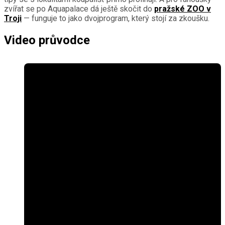
zvířat se po Aquapalace dá ještě skočit do
pražské ZOO v
Troji
— funguje to jako dvojprogram, který stojí za zkoušku.
Video průvodce