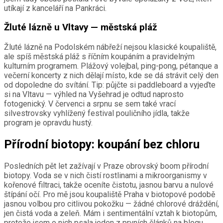
utíkají z kanceláří na Pankráci.
Žluté lázně u Vltavy — městská pláž
Žluté lázně na Podolském nábřeží nejsou klasické koupaliště,
ale spíš městská pláž s říčním koupáním a pravidelným
kulturním programem. Plážový volejbal, ping-pong, pétanque a
večerní koncerty z nich dělají místo, kde se dá strávit celý den
od dopoledne do svítání. Tip: půjčte si paddleboard a vyjeďte
si na Vltavu — výhled na Vyšehrad je odtud naprosto
fotogenický. V červenci a srpnu se sem také vrací
silvestrovsky vyhlížený festival pouličního jídla, takže
program je opravdu hustý.
Přírodní biotopy: koupání bez chloru
Posledních pět let zažívají v Praze obrovský boom přírodní
biotopy. Voda se v nich čistí rostlinami a mikroorganismy v
kořenové filtraci, takže oceníte čistotu, jasnou barvu a nulové
štípání očí. Pro mě jsou koupaliště Praha v biotopové podobě
jasnou volbou pro citlivou pokožku — žádné chlorové dráždění,
jen čistá voda a zeleň. Mám i sentimentální vztah k biotopům,
protože jsem o nich psala jeden z prvních článků na blogu