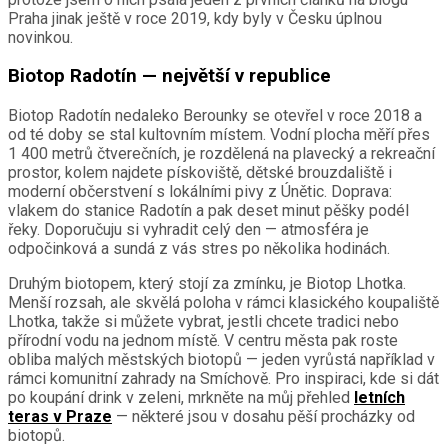
Praha jinak ještě v roce 2019, kdy byly v Česku úplnou
novinkou.
Biotop Radotín — největší v republice
Biotop Radotín nedaleko Berounky se otevřel v roce 2018 a
od té doby se stal kultovním místem. Vodní plocha měří přes
1 400 metrů čtverečních, je rozdělená na plavecký a rekreační
prostor, kolem najdete pískoviště, dětské brouzdaliště i
moderní občerstvení s lokálními pivy z Únětic. Doprava:
vlakem do stanice Radotín a pak deset minut pěšky podél
řeky. Doporučuju si vyhradit celý den — atmosféra je
odpočinková a sundá z vás stres po několika hodinách.
Druhým biotopem, který stojí za zmínku, je Biotop Lhotka.
Menší rozsah, ale skvělá poloha v rámci klasického koupaliště
Lhotka, takže si můžete vybrat, jestli chcete tradici nebo
přírodní vodu na jednom místě. V centru města pak roste
obliba malých městských biotopů — jeden vyrůstá například v
rámci komunitní zahrady na Smíchově. Pro inspiraci, kde si dát
po koupání drink v zeleni, mrkněte na můj přehled
letních
teras v Praze
— některé jsou v dosahu pěší procházky od
biotopů.