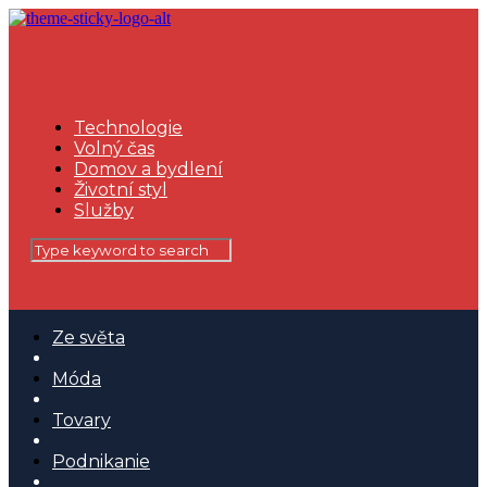
Technologie
Volný čas
Domov a bydlení
Životní styl
Služby
Ze světa
Móda
Tovary
Podnikanie