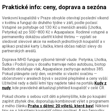
Praktické info: ceny, doprava a sezóna
Venkovní koupaliště v Praze obvykle otevírají poslední víkend
v květnu a fungují do druhého týdne v září, podle počasí.
Vstupné se pohybuje od 130 Kč u menších areálů (Lhotka,
Petynka) až po 500–800 Kč v Aquapalace. Rodinné vstupné a
permanentky dokážou ušetřit klidně třetinu — vyplatí se
sledovat slevové akce na webech jednotlivých koupališť a v
aplikaci pražské karty Lítačka, která občas nabízí slevy do
partnerských areálů.
Doprava MHD funguje výborně téměř všude. Petynka, Lhotka,
Šutka i Podolí jsou v dosahu tramvaje nebo autobusu, biotop
Radotín obsluhuje vlak, Aquapalace zachycuje autobus 385.
Pokud plánujete celý den, vezměte si vlastní svačinu —
občerstvení v areálech bývá v sezóně přeplněné a ceny vyšší.
Užitečné rady a další letní tipy najdete také na portálu
Kudy z
nudy
, kde pravidelně aktualizují přehled koupališť v celé ČR.
Pokud chcete s sebou vzít děti a přemýšlíte, kde po koupání
zaplnit zbytek dne, doporučuju kombinovat výlet s programem
z mého článku
Praha s dětmi: 20 výletů, které baví
. Některé
tipy se s lokalitami koupališť přímo prolínají. A pro fanoušky