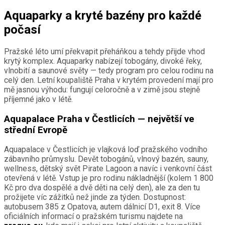
Aquaparky a kryté bazény pro každé
počasí
Pražské léto umí překvapit přeháňkou a tehdy přijde vhod
krytý komplex. Aquaparky nabízejí tobogány, divoké řeky,
vlnobití a saunové světy — tedy program pro celou rodinu na
celý den. Letní koupaliště Praha v krytém provedení mají pro
mě jasnou výhodu: fungují celoročně a v zimě jsou stejně
příjemné jako v létě.
Aquapalace Praha v Čestlicích — největší ve
střední Evropě
Aquapalace v Čestlicích je vlajková loď pražského vodního
zábavního průmyslu. Devět tobogánů, vlnový bazén, sauny,
wellness, dětský svět Pirate Lagoon a navíc i venkovní část
otevřená v létě. Vstup je pro rodinu nákladnější (kolem 1 800
Kč pro dva dospělé a dvě děti na celý den), ale za den tu
prožijete víc zážitků než jinde za týden. Dostupnost:
autobusem 385 z Opatova, autem dálnicí D1, exit 8. Více
oficiálních informací o pražském turismu najdete na