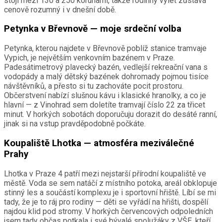
stojí mezi 130 a 250 korunami, takže rodinný výlet zůstává
cenově rozumný i v dnešní době.
Petynka v Břevnově — moje srdeční volba
Petynka, kterou najdete v Břevnově poblíž stanice tramvaje
Vypich, je největším venkovním bazénem v Praze.
Padesátimetrový plavecký bazén, vedlejší rekreační vana s
vodopády a malý dětský bazének dohromady pojmou tisíce
návštěvníků, a přesto si tu zachováte pocit prostoru.
Občerstvení nabízí slušnou kávu i klasické hranolky, a co je
hlavní — z Vinohrad sem doletíte tramvají číslo 22 za třicet
minut. V horkých sobotách doporučuju dorazit do desáté ranní,
jinak si na vstup pravděpodobně počkáte.
Koupaliště Lhotka — atmosféra meziválečné
Prahy
Lhotka v Praze 4 patří mezi nejstarší přírodní koupaliště ve
městě. Voda se sem natáčí z místního potoka, areál obklopuje
stinný les a součástí komplexu je i sportovní hřiště. Líbí se mi
tady, že je to ráj pro rodiny — děti se vyřádí na hřišti, dospělí
najdou klid pod stromy. V horkých červencových odpoledních
jsem tady občas potkala i své bývalé spolužáky z VŠE, kteří