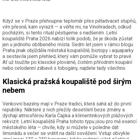
Když se v Praze přehoupne teploměr přes pětadvacet stupňů,
vím přesně, kam vyrazit — a věřte mi, na Vinohradech, odkud
pocházím, si tento rituál pěstujeme s nadšením. Letní
koupaliště Praha 2026 nabízí tolik podob, že je škoda zůstat
jen u jednoho oblíbeného místa. Sedm let jsem v rámci blogu
Praha jinak objížděla městská koupaliště, biotopy i aquaparky
a sestavila jsem přehled, který vám pomůže vybrat to pravé.
Ať už toužíte po klasické plovárně, čistém přírodním koupání
nebo celodenní zábavě s tobogány, najdete tady všechno.
Klasická pražská koupaliště pod širým
nebem
Venkovní bazény mají v Praze tradici, která sahá až do první
republiky. Některé z nich přežily desetiletí beze změny a
dýchají atmosférou Karla Čapka a klimentinkových plážových
rekvizit. Letní koupaliště Praha tohoto typu jsou pro mě esencí
městského léta — chvíle, kdy si můžete v poledne dát
limonádu a večer se vrátit na další osvěžení. Vstup obvykle