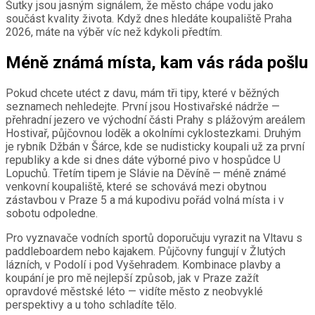
Šutky jsou jasným signálem, že město chápe vodu jako
součást kvality života. Když dnes hledáte koupaliště Praha
2026, máte na výběr víc než kdykoli předtím.
Méně známá místa, kam vás ráda pošlu
Pokud chcete utéct z davu, mám tři tipy, které v běžných
seznamech nehledejte. První jsou Hostivařské nádrže —
přehradní jezero ve východní části Prahy s plážovým areálem
Hostivař, půjčovnou loděk a okolními cyklostezkami. Druhým
je rybník Džbán v Šárce, kde se nudisticky koupali už za první
republiky a kde si dnes dáte výborné pivo v hospůdce U
Lopuchů. Třetím tipem je Slávie na Děvíně — méně známé
venkovní koupaliště, které se schovává mezi obytnou
zástavbou v Praze 5 a má kupodivu pořád volná místa i v
sobotu odpoledne.
Pro vyznavače vodních sportů doporučuju vyrazit na Vltavu s
paddleboardem nebo kajakem. Půjčovny fungují v Žlutých
lázních, v Podolí i pod Vyšehradem. Kombinace plavby a
koupání je pro mě nejlepší způsob, jak v Praze zažít
opravdové městské léto — vidíte město z neobvyklé
perspektivy a u toho schladíte tělo.