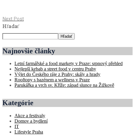
Next Post
Hľadať
Hľadať
Najnovšie články
Letní farmářské a food markety v Praze: srpnový přehled
Nejlepší kebab a street food v centru Prahy
Výlet do Českého ráje z Prahy: skály a hrady
Rooftopy s bazénem a wellness v Praze
Parukářka a vrch sv. Kříže: západ slunce na Žižkově
Kategórie
Akce a festivaly
Domov a bydlení
IT
Lifestyle Praha