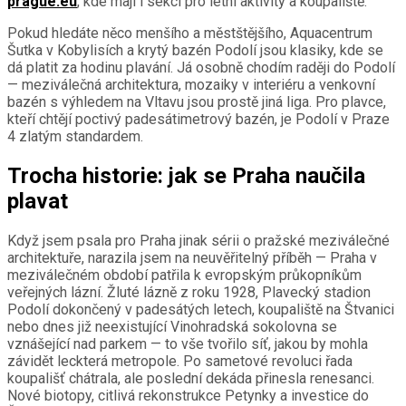
prague.eu
, kde mají i sekci pro letní aktivity a koupaliště.
Pokud hledáte něco menšího a městštějšího, Aquacentrum
Šutka v Kobylisích a krytý bazén Podolí jsou klasiky, kde se
dá platit za hodinu plavání. Já osobně chodím raději do Podolí
— meziválečná architektura, mozaiky v interiéru a venkovní
bazén s výhledem na Vltavu jsou prostě jiná liga. Pro plavce,
kteří chtějí poctivý padesátimetrový bazén, je Podolí v Praze
4 zlatým standardem.
Trocha historie: jak se Praha naučila
plavat
Když jsem psala pro Praha jinak sérii o pražské meziválečné
architektuře, narazila jsem na neuvěřitelný příběh — Praha v
meziválečném období patřila k evropským průkopníkům
veřejných lázní. Žluté lázně z roku 1928, Plavecký stadion
Podolí dokončený v padesátých letech, koupaliště na Štvanici
nebo dnes již neexistující Vinohradská sokolovna se
vznášející nad parkem — to vše tvořilo síť, jakou by mohla
závidět leckterá metropole. Po sametové revoluci řada
koupališť chátrala, ale poslední dekáda přinesla renesanci.
Nové biotopy, citlivá rekonstrukce Petynky a investice do