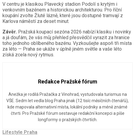
V centru je klasikou Plavecký stadion Podolí s krytým i
venkovním bazénem a historickou architekturou. Pro říční
koupání zvolte Žluté lázně, které jsou dostupné tramvají z
Karlova náměstí za deset minut.
Závěr.
Pražská koupací sezóna 2026 nabízí klasiku i novinky
a já doufám, že vás můj přehled přesvědčil vyrazit za hranice
toho jednoho oblíbeného bazénu. Vyzkoušejte aspoň tři místa
za léto — Praha se ukáže v úplně jiném světle a vaše léto
získá zcela nový rytmus.
Redakce Pražské fórum
Anežka je rodilá Pražačka z Vinohrad, vystudovala turismus na
VŠE. Sedm let vedla blog Praha jinak (12 tisíc měsíčních čtenářů),
kde mapovala alternativní místa, lokální podniky a méně známé
čtvrti. Pro Pražské fórum sestavuje redakční koncepci a píše
longformy o pražských čtvrtích.
Lifestyle Praha