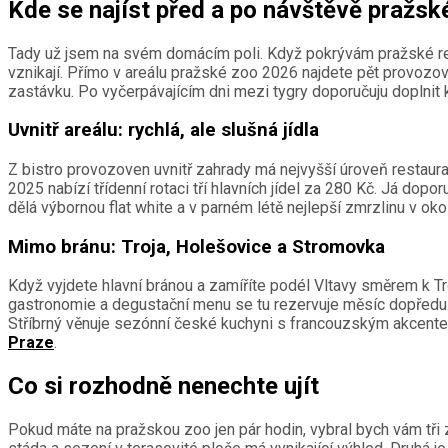
Kde se najíst před a po návštěvě pražs
Tady už jsem na svém domácím poli. Když pokrývám pražské rest
vznikají. Přímo v areálu pražské zoo 2026 najdete pět provozov
zastávku. Po vyčerpávajícím dni mezi tygry doporučuju doplnit 
Uvnitř areálu: rychlá, ale slušná jídla
Z bistro provozoven uvnitř zahrady má nejvyšší úroveň restaur
2025 nabízí třídenní rotaci tří hlavních jídel za 280 Kč. Já dopo
dělá výbornou flat white a v parném létě nejlepší zmrzlinu v okol
Mimo bránu: Troja, Holešovice a Stromovka
Když vyjdete hlavní bránou a zamíříte podél Vltavy směrem k Tr
gastronomie a degustační menu se tu rezervuje měsíc dopředu
Stříbrný věnuje sezónní české kuchyni s francouzským akcentem
Praze
.
Co si rozhodně nenechte ujít
Pokud máte na pražskou zoo jen pár hodin, vybral bych vám tři z