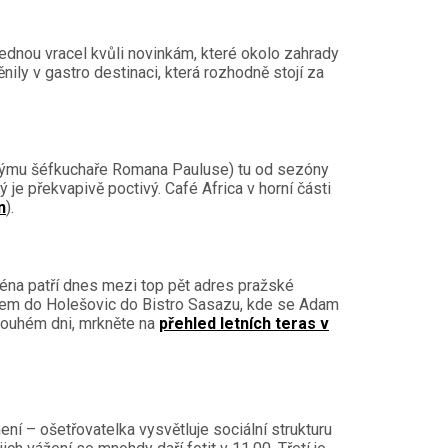
ednou vracel kvůli novinkám, které okolo zahrady
ily v gastro destinaci, která rozhodně stojí za
z týmu šéfkuchaře Romana Pauluse) tu od sezóny
ý je překvapivě poctivý. Café Africa v horní části
n
).
ména patří dnes mezi top pět adres pražské
usem do Holešovic do Bistro Sasazu, kde se Adam
dlouhém dni, mrkněte na
přehled letních teras v
ní – ošetřovatelka vysvětluje sociální strukturu