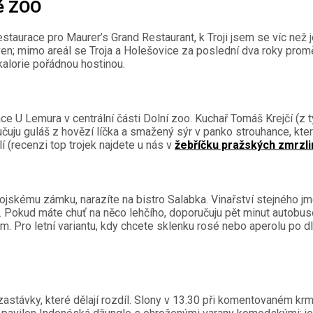
ké ZOO
aurace pro Maurer’s Grand Restaurant, k Troji jsem se víc než j
en; mimo areál se Troja a Holešovice za poslední dva roky proměn
kalorie pořádnou hostinou.
ace U Lemura v centrální části Dolní zoo. Kuchař Tomáš Krejčí (
ručuju guláš z hovězí líčka a smažený sýr v panko strouhance, kter
í (recenzi top trojek najdete u nás v
žebříčku pražských zmrzli
ojskému zámku, narazíte na bistro Salabka. Vinařství stejného j
. Pokud máte chuť na něco lehčího, doporučuju pět minut autob
. Pro letní variantu, kdy chcete sklenku rosé nebo aperolu po 
astávky, které dělají rozdíl. Slony v 13.30 při komentovaném krme