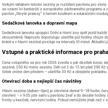
Velkým tahákem letošní sezóny je rozšíření pavilonu pro slony –
se vzácní lvi berberští z evropského záchranného programu a v l
pavilon „Skryté pralesy“ s herním koutkem a edukačními moduly 
Sedačková lanovka a dopravní mapa
Sedačková lanovka spojující Dolní a Horní zoo opět jezdí každý
obousměrně. Naprosto doporučuju: ušetříte půl hodiny chůze do 
bráně a v hlavní sezóně posiluje na intervaly tří minut. Aktuální 
Vstupné a praktické informace pro prah
Cena vstupného se pro rok 2026 zvedla o pár desítek korun, al
sezóně, 250 Kč mimo sezónu. Děti od 3 do 15 let platí 290 Kč v
lístek online den předem – ušetříte 30 Kč a obejdete pokladnu.
Otevírací doba a nejlepší čas návštěvy
Hlavní sezóna (duben–říjen) je otevřená denně 9–18 hodin, čer
otevření – v 9.05 jste sami u pavilonu žiraf a do desáté hodiny 
fronty u kasiček, nervózní rodiny. Pokud nemůžete jinak než v 