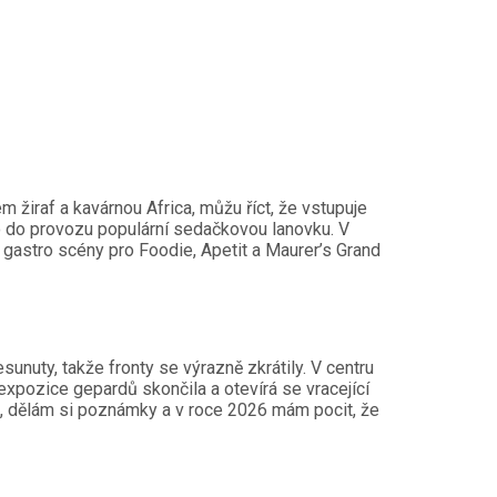
 žiraf a kavárnou Africa, můžu říct, že vstupuje
o do provozu populární sedačkovou lanovku. V
é gastro scény pro Foodie, Apetit a Maurer’s Grand
unuty, takže fronty se výrazně zkrátily. V centru
expozice gepardů skončila a otevírá se vracející
, dělám si poznámky a v roce 2026 mám pocit, že