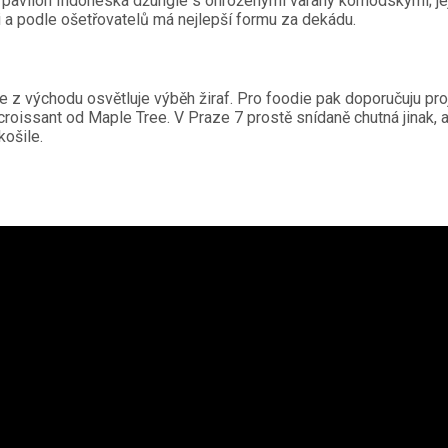
e pavilon Indonéská džungle s ohroženými varany komodskými; jejic
oji a podle ošetřovatelů má nejlepší formu za dekádu.
 z východu osvětluje výběh žiraf. Pro foodie pak doporučuju proj
oissant od Maple Tree. V Praze 7 prostě snídaně chutná jinak, a 
košile.