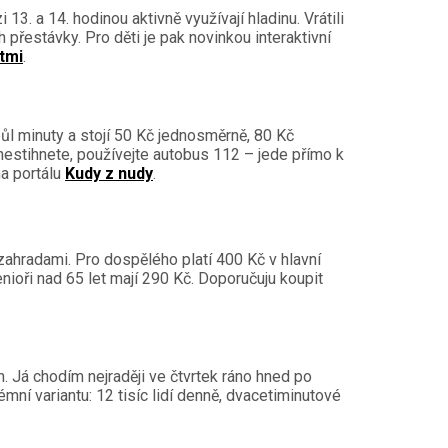
. a 14. hodinou aktivně využívají hladinu. Vrátili
přestávky. Pro děti je pak novinkou interaktivní
ětmi
.
ůl minuty a stojí 50 Kč jednosměrně, 80 Kč
nestihnete, používejte autobus 112 – jede přímo k
na portálu
Kudy z nudy
.
zahradami. Pro dospělého platí 400 Kč v hlavní
ioři nad 65 let mají 290 Kč. Doporučuju koupit
 Já chodím nejraději ve čtvrtek ráno hned po
émní variantu: 12 tisíc lidí denně, dvacetiminutové