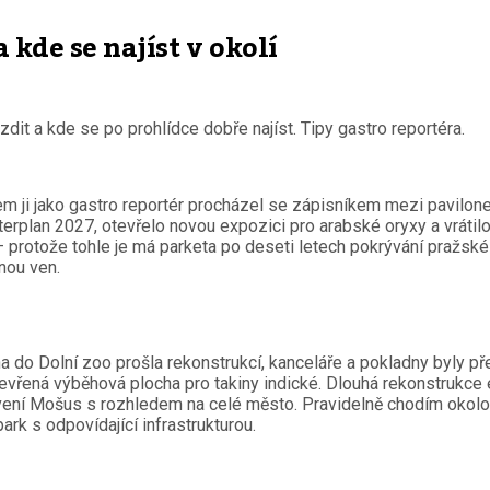
 kde se najíst v okolí
ezdit a kde se po prohlídce dobře najíst. Tipy gastro reportéra.
em ji jako gastro reportér procházel se zápisníkem mezi pavilonem
plan 2027, otevřelo novou expozici pro arabské oryxy a vrátil
 a – protože tohle je má parketa po deseti letech pokrývání pražsk
nou ven.
do Dolní zoo prošla rekonstrukcí, kanceláře a pokladny byly přes
tevřená výběhová plocha pro takiny indické. Dlouhá rekonstrukce 
vení Mošus s rozhledem na celé město. Pravidelně chodím okolo
k s odpovídající infrastrukturou.