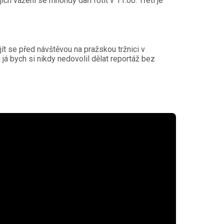
h vážení se mnohdy daří fotit v 11.00. Třetí je
ít se před návštěvou na pražskou tržnici v
já bych si nikdy nedovolil dělat reportáž bez