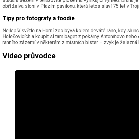
stáda a sezení v terasovité ploše má vynikající výhled. Druhá j
obří želva sloní v Plazím pavilonu, která letos slaví 75 let v Tr
Tipy pro fotografy a foodie
Nejlepší světlo na Horní zoo bývá kolem deváté ráno, kdy slunce
Holešovicích a koupit si tam baget z pekárny Antonínovo nebo cr
ranního zázemí v některém z místních bister – zvyk je železná 
Video průvodce