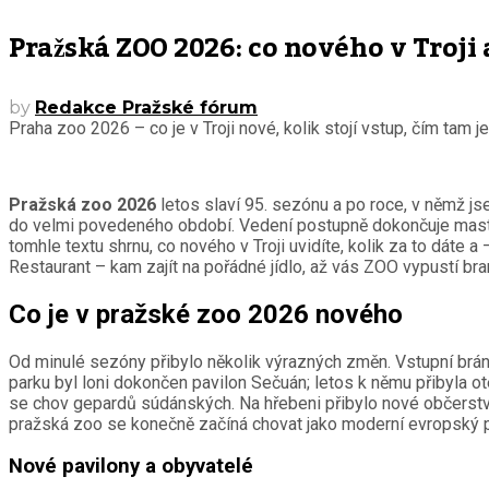
Pražská ZOO 2026: co nového v Troji a
by
Redakce Pražské fórum
Praha zoo 2026 – co je v Troji nové, kolik stojí vstup, čím tam j
Pražská zoo 2026
letos slaví 95. sezónu a po roce, v němž js
do velmi povedeného období. Vedení postupně dokončuje master
tomhle textu shrnu, co nového v Troji uvidíte, kolik za to dáte
Restaurant – kam zajít na pořádné jídlo, až vás ZOO vypustí bra
Co je v pražské zoo 2026 nového
Od minulé sezóny přibylo několik výrazných změn. Vstupní brána 
parku byl loni dokončen pavilon Sečuán; letos k němu přibyla o
se chov gepardů súdánských. Na hřebeni přibylo nové občerst
pražská zoo se konečně začíná chovat jako moderní evropský par
Nové pavilony a obyvatelé