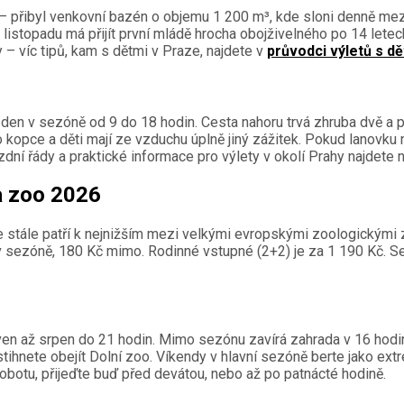
 přibyl venkovní bazén o objemu 1 200 m³, kde sloni denně mezi 13
istopadu má přijít první mládě hrocha obojživelného po 14 letech 
– víc tipů, kam s dětmi v Praze, najdete v
průvodci výletů s d
 den v sezóně od 9 do 18 hodin. Cesta nahoru trvá zhruba dvě a p
kopce a děti mají ze vzduchu úplně jiný zážitek. Pokud lanovku 
jízdní řády a praktické informace pro výlety v okolí Prahy najdete 
a zoo 2026
e stále patří k nejnižším mezi velkými evropskými zoologickými 
 sezóně, 180 Kč mimo. Rodinné vstupné (2+2) je za 1 190 Kč. Sen
ven až srpen do 21 hodin. Mimo sezónu zavírá zahrada v 16 hodin.
stihnete obejít Dolní zoo. Víkendy v hlavní sezóně berte jako extr
sobotu, přijeďte buď před devátou, nebo až po patnácté hodině.