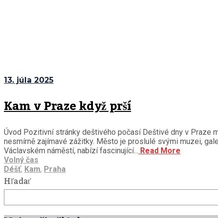
13. júla 2025
Kam v Praze když prší
Úvod Pozitivní stránky deštivého počasí Deštivé dny v Praze mo
nesmírně zajímavé zážitky. Město je proslulé svými muzei, gale
Václavském náměstí, nabízí fascinující...
Read More
Volný čas
Déšť
,
Kam
,
Praha
Hľadať