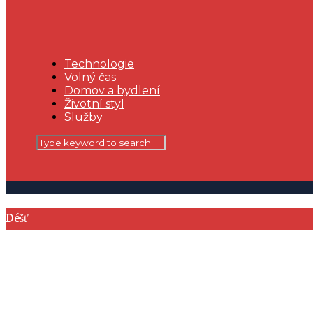
Technologie
Volný čas
Domov a bydlení
Životní styl
Služby
Déšť