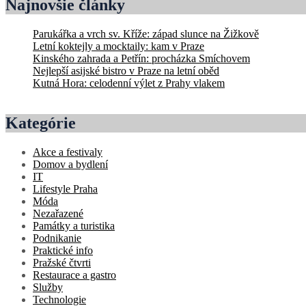
Najnovšie články
Parukářka a vrch sv. Kříže: západ slunce na Žižkově
Letní koktejly a mocktaily: kam v Praze
Kinského zahrada a Petřín: procházka Smíchovem
Nejlepší asijské bistro v Praze na letní oběd
Kutná Hora: celodenní výlet z Prahy vlakem
Kategórie
Akce a festivaly
Domov a bydlení
IT
Lifestyle Praha
Móda
Nezařazené
Památky a turistika
Podnikanie
Praktické info
Pražské čtvrti
Restaurace a gastro
Služby
Technologie