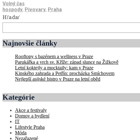
Volný čas
hospody
,
Pivovary
,
Praha
Hľadať
Najnovšie články
Rooftopy s bazénem a wellness v Praze
Parukářka a vrch sv. Kříže: západ slunce na Žižkově
Letní koktejly a mocktaily: kam v Praze
Kinského zahrada a Petřín: procházka Smíchovem
Nejlepší asijské bistro v Praze na letní oběd
Kategórie
Akce a festivaly
Domov a bydlení
IT
Lifestyle Praha
Móda
Nezařazené