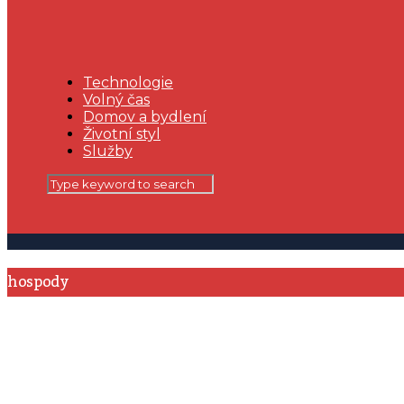
Technologie
Volný čas
Domov a bydlení
Životní styl
Služby
hospody