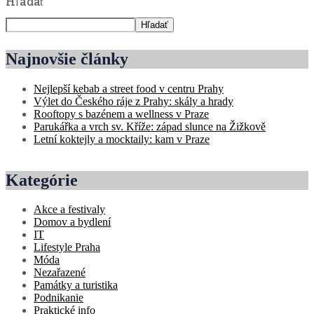
Hľadať
Hľadať
Najnovšie články
Nejlepší kebab a street food v centru Prahy
Výlet do Českého ráje z Prahy: skály a hrady
Rooftopy s bazénem a wellness v Praze
Parukářka a vrch sv. Kříže: západ slunce na Žižkově
Letní koktejly a mocktaily: kam v Praze
Kategórie
Akce a festivaly
Domov a bydlení
IT
Lifestyle Praha
Móda
Nezařazené
Památky a turistika
Podnikanie
Praktické info