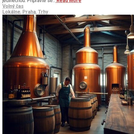
jedinečnou. Připravte se...
Read More
Volný čas
Lokálne
,
Praha
,
Trhy