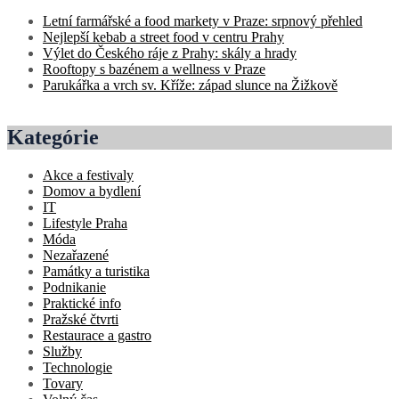
Letní farmářské a food markety v Praze: srpnový přehled
Nejlepší kebab a street food v centru Prahy
Výlet do Českého ráje z Prahy: skály a hrady
Rooftopy s bazénem a wellness v Praze
Parukářka a vrch sv. Kříže: západ slunce na Žižkově
Kategórie
Akce a festivaly
Domov a bydlení
IT
Lifestyle Praha
Móda
Nezařazené
Památky a turistika
Podnikanie
Praktické info
Pražské čtvrti
Restaurace a gastro
Služby
Technologie
Tovary