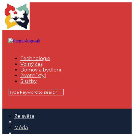
Technologie
Volný čas
Domov a bydlení
Životní styl
Služby
Ze světa
Móda