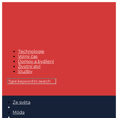
Technologie
Volný čas
Domov a bydlení
Životní styl
Služby
Ze světa
Móda