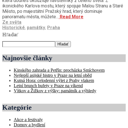
která dodnes okouzluje návštěvníky z celého světa. Z
ikonického Karlova mostu, který spojuje Malou Stranu a Staré
Město, po majestátní Pražský hrad, který dominuje
panoramatu města, můžete...
Read More
Ze světa
Historické
,
památky
,
Praha
Hľadať
Hľadať
Najnovšie články
Kinského zahrada a Petřín: procházka Smíchovem
Nejlepší asijské bistro v Praze na letní oběd
Kutná Hora: celodenní výlet z Prahy vlakem
Letní brunch bufety v Praze na víkend
Vítkov a Žižkov z výšky: památník a výhledy
Kategórie
Akce a festivaly
Domov a bydlení