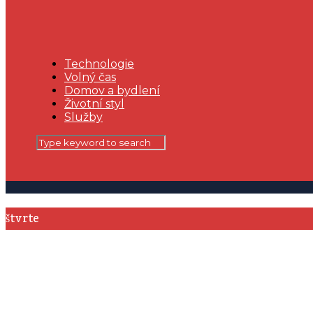
Technologie
Volný čas
Domov a bydlení
Životní styl
Služby
štvrte