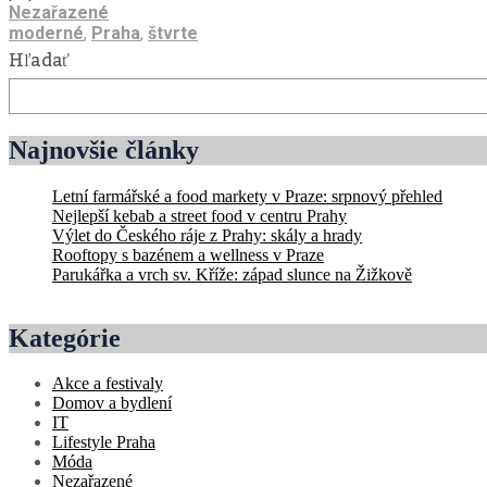
Nezařazené
moderné
,
Praha
,
štvrte
Hľadať
Najnovšie články
Letní farmářské a food markety v Praze: srpnový přehled
Nejlepší kebab a street food v centru Prahy
Výlet do Českého ráje z Prahy: skály a hrady
Rooftopy s bazénem a wellness v Praze
Parukářka a vrch sv. Kříže: západ slunce na Žižkově
Kategórie
Akce a festivaly
Domov a bydlení
IT
Lifestyle Praha
Móda
Nezařazené