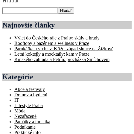
Hľadať
Hľadať
Najnovšie články
Výlet do Českého ráje z Prahy: skály a hrady
Rooftopy s bazénem a wellness v Praze
Parukářka a vrch sv. Kříže: západ slunce na Žižkově
Letní koktejly a mocktaily: kam v Praze
Kinského zahrada a Petřín: procházka Smíchovem
Kategórie
Akce a festivaly
Domov a bydlení
IT
Lifestyle Praha
Móda
Nezařazené
Památky a turistika
Podnikanie
Praktické info