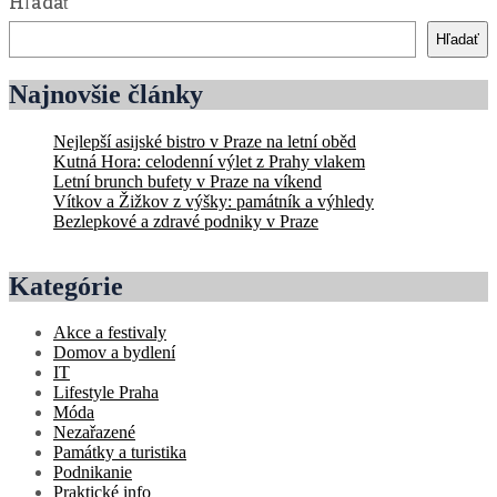
Hľadať
Hľadať
Najnovšie články
Nejlepší asijské bistro v Praze na letní oběd
Kutná Hora: celodenní výlet z Prahy vlakem
Letní brunch bufety v Praze na víkend
Vítkov a Žižkov z výšky: památník a výhledy
Bezlepkové a zdravé podniky v Praze
Kategórie
Akce a festivaly
Domov a bydlení
IT
Lifestyle Praha
Móda
Nezařazené
Památky a turistika
Podnikanie
Praktické info