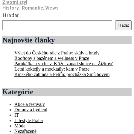
Životní styl
History.
,
Romantic
,
Views
Hľadať
Hľadať
Najnovšie články
Výlet do Českého ráje z Prahy: skály a hrady
Rooftopy s bazénem a wellness v Praze
Parukářka a vrch sv. Kříže: západ slunce na Žižkově
Letní koktejly a mocktaily: kam v Praze
Kinského zahrada a Petřín: procházka Smíchovem
Kategórie
Akce a festivaly
Domov a bydlení
IT
Lifestyle Praha
Móda
Nezařazené