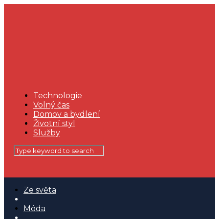
Technologie
Volný čas
Domov a bydlení
Životní styl
Služby
Ze světa
Móda