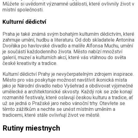
Můžete si uvědomit významné události, které ovlivnily život v
místní společnosti.
Kulturní dědictví
Praha je také známá svým bohatým kulturním dědictvím, které
zahrnuje umění, hudbu a literaturu. Od dob skladatele Antonína
Dvořáka po havlovské divadlo a malíře Alfonsa Muchu, umění
je součástí každodenního života. Město nabízí množství
galerií, muzeí a kulturních akcí, které vás vtáhnou do světa
české kreativity a tradice.
Kulturní dědictví Prahy je nevyčerpatelným zdrojem inspirace.
Město pro vás poskytuje možnost navštívit ikonická místa
jako je Národní divadlo nebo Vyšehrad a obdivovat výjimečné
umělecké a architektonické skvosty. Každý rok se zde konají
rozmanité festivaly, které oslavují českou kulturu a tradice, ať
už se jedná o Pražské jaro nebo vánoční trhy. Otevřete se
těmto zážitkům a nechte se unést místním uměním a
tradicemi, které stále ovlivňují život ve městě.
Rutiny miestnych