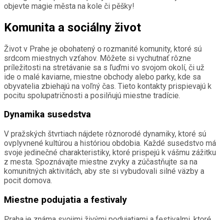
objevte magie města na kole či pěšky!
Komunita a sociálny život
Život v Prahe je obohatený o rozmanité komunity, ktoré sú
srdcom miestnych vzťahov. Môžete si vychutnať rôzne
príležitosti na stretávanie sa s ľuďmi vo svojom okolí, či už
ide o malé kaviarne, miestne obchody alebo parky, kde sa
obyvatelia zbiehajú na voľný čas. Tieto kontakty prispievajú k
pocitu spolupatričnosti a posilňujú miestne tradície.
Dynamika susedstva
V pražských štvrtiach nájdete rôznorodé dynamiky, ktoré sú
ovplyvnené kultúrou a históriou obdobia. Každé susedstvo má
svoje jedinečné charakteristiky, ktoré prispejú k vášmu zážitku
z mesta. Spoznávajte miestne zvyky a zúčastňujte sa na
komunitných aktivitách, aby ste si vybudovali silné väzby a
pocit domova.
Miestne podujatia a festivaly
Praha je známa svojimi živými podujatiami a festivalmi, ktoré