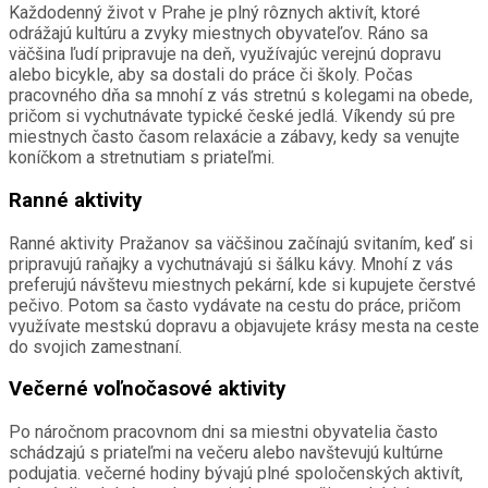
Každodenný život v Prahe je plný rôznych aktivít, ktoré
odrážajú kultúru a zvyky miestnych obyvateľov. Ráno sa
väčšina ľudí pripravuje na deň, využívajúc verejnú dopravu
alebo bicykle, aby sa dostali do práce či školy. Počas
pracovného dňa sa mnohí z vás stretnú s kolegami na obede,
pričom si vychutnávate typické české jedlá. Víkendy sú pre
miestnych často časom relaxácie a zábavy, kedy sa venujte
koníčkom a stretnutiam s priateľmi.
Ranné aktivity
Ranné aktivity Pražanov sa väčšinou začínajú svitaním, keď si
pripravujú raňajky a vychutnávajú si šálku kávy. Mnohí z vás
preferujú návštevu miestnych pekární, kde si kupujete čerstvé
pečivo. Potom sa často vydávate na cestu do práce, pričom
využívate mestskú dopravu a objavujete krásy mesta na ceste
do svojich zamestnaní.
Večerné voľnočasové aktivity
Po náročnom pracovnom dni sa miestni obyvatelia často
schádzajú s priateľmi na večeru alebo navštevujú kultúrne
podujatia. večerné hodiny bývajú plné spoločenských aktivít,