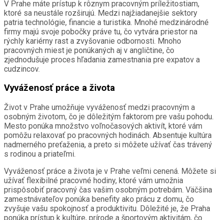
V Prahe máte prístup k rôznym pracovným príležitostiam,
ktoré sa neustále rozširujú. Medzi najžiadanejšie sektory
patria technológie, financie a turistika. Mnohé medzinárodné
firmy majú svoje pobočky práve tu, čo vytvára priestor na
rýchly kariérny rast a zvyšovanie odbornosti. Mnoho
pracovných miest je ponúkaných aj v angličtine, čo
zjednodušuje proces hľadania zamestnania pre expatov a
cudzincov.
Vyváženosť práce a života
Život v Prahe umožňuje vyváženosť medzi pracovným a
osobným životom, čo je dôležitým faktorom pre vašu pohodu.
Mesto ponúka množstvo voľnočasových aktivít, ktoré vám
pomôžu relaxovať po pracovných hodinách. Absentuje kultúra
nadmerného preťaženia, a preto si môžete užívať čas trávený
s rodinou a priateľmi.
Vyváženosť práce a života je v Prahe veľmi cenená. Môžete si
užívať flexibilné pracovné hodiny, ktoré vám umožnia
prispôsobiť pracovný čas vašim osobným potrebám. Väčšina
zamestnávateľov ponúka benefity ako prácu z domu, čo
zvyšuje vašu spokojnosť a produktivitu. Dôležité je, že Praha
ponúka prístup k kultúre, prírode a športovým aktivitám, čo