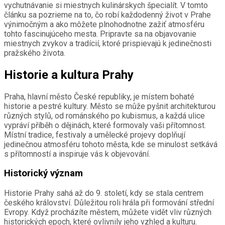
vychutnávanie si miestnych kulinárskych špecialít. V tomto
článku sa pozrieme na to, čo robí každodenný život v Prahe
výnimočným a ako môžete plnohodnotne zažiť atmosféru
tohto fascinujúceho mesta. Pripravte sa na objavovanie
miestnych zvykov a tradícií, ktoré prispievajú k jedinečnosti
pražského života.
Historie a kultura Prahy
Praha, hlavní město České republiky, je místem bohaté
historie a pestré kultury. Město se může pyšnit architekturou
různých stylů, od románského po kubismus, a každá ulice
vypráví příběh o dějinách, které formovaly vaši přítomnost.
Místní tradice, festivaly a umělecké projevy doplňují
jedinečnou atmosféru tohoto města, kde se minulost setkává
s přítomností a inspiruje vás k objevování.
Historický význam
Historie Prahy sahá až do 9. století, kdy se stala centrem
českého království. Důležitou roli hrála při formování střední
Evropy. Když procházíte městem, můžete vidět vliv různých
historických epoch, které ovlivnily jeho vzhled a kulturu.