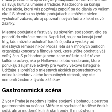
oslavujú kultúru, umenie a tradície. Každoročne sa konajú
rôzne akcie, ktoré vás pozývajú zapojiť sa do diania vo vašom
okolí. S účasťou na týchto podujatiach si môžete nielen
vychutnať zábavu, ale aj spoznať nových ľudí a získať nové
zážitky.
Miestne podujatia a festivaly sú skvelým spôsobom, ako sa
ponoriť do vibrácie mesta. Napríklad, na jar sa konajú jarné
trhy, kde môžete ochutnať tradičné jedlá a výrobky od
miestnych remeselníkov. Počas leta sa v mnohých parkoch
organizujú koncerty a filmové noci, ktoré určite obohatia váš
voľný čas. S príchodom jesene zase môžete zažiť rôzne
kultúrne oslavy, ako je Halloween alebo vinobranie, ktoré
ponúkajú zaujímavé aktivity pre všetky vekové kategórie.
Udržujte si prehľad o miestnych akciách prostredníctvom
online kalendárov alebo komunitných stránok, aby ste
nemenili žiadne z týchto zážitkov.
Gastronomická scéna
Život v Prahe je neodmysliteľne spojený s bohatou a pestrou
gastronomickou scénou. Môžete si vychutnať tradičné české
jedlá, ale aj moderné kulinárske trendy. S množstvom