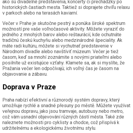
ako sú divadelné predstavenia, koncerty či prechádzky po
historických častiach mesta. Taktiež si doprajete chvíľu relaxu
v parkoch alebo na terasách kaviarní.
Večer v Prahe je skutočne pestrý a ponúka široké spektrum
možností pre vaše voľnočasové aktivity. Môžete vyraziť do
jedného z mnohých barov alebo reštaurácií, kde ochutnáte
tradičnú českú kuchyňu alebo medzinárodné špeciality. Ak
máte radi kultúru, môžete si vychutnať predstavenie v
Národnom divadle alebo navštíviť múzeum. Večer je tiež
časom, keď sa mnohí zoznámite s novými priateľmi alebo
posilníte už existujúce vzťahy. Klamete sa, ak si myslíte, že
Pražania večer len odpočívajú; ich voľný čas je časom na
objavovanie a zábavu.
Doprava v Praze
Praha nabízí efektivní a různorodý systém dopravy, který
umožňuje rychlé a snadné přesuny po městě. Můžete využívat
veřejnou dopravu, jako jsou tramvaje, autobusy nebo metro,
což vám usnadní objevování různých částí města. Také zde
naleznete možnosti pro cyklisty a chodce, což přispívá k
udržitelnému a ekologickému životnímu stylu.