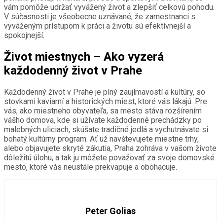
vám pomôže udržať vyvážený život a zlepšiť celkovú pohodu.
V súčasnosti je všeobecne uznávané, že zamestnanci s
vyváženým prístupom k práci a životu sú efektívnejší a
spokojnejší.
Život miestnych – Ako vyzerá
každodenný život v Prahe
Každodenný život v Prahe je plný zaujímavostí a kultúry, so
stovkami kaviarní a historických miest, ktoré vás lákajú. Pre
vás, ako miestneho obyvateľa, sa mesto stáva rozšírením
vášho domova, kde si užívate každodenné prechádzky po
malebných uliciach, skúšate tradičné jedlá a vychutnávate si
bohatý kultúrny program. Ať už navštevujete miestne trhy,
alebo objavujete skryté zákutia, Praha zohráva v vašom živote
dôležitú úlohu, a tak ju môžete považovať za svoje domovské
mesto, ktoré vás neustále prekvapuje a obohacuje.
Peter Golias