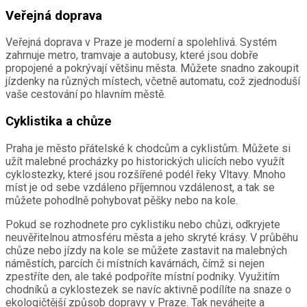
Veřejná doprava
Veřejná doprava v Praze je moderní a spolehlivá. Systém
zahrnuje metro, tramvaje a autobusy, které jsou dobře
propojené a pokrývají většinu města. Můžete snadno zakoupit
jízdenky na různých místech, včetně automatu, což zjednoduší
vaše cestování po hlavním městě.
Cyklistika a chůze
Praha je město přátelské k chodcům a cyklistům. Můžete si
užít malebné procházky po historických ulicích nebo využít
cyklostezky, které jsou rozšířené podél řeky Vltavy. Mnoho
míst je od sebe vzdáleno příjemnou vzdálenost, a tak se
můžete pohodlně pohybovat pěšky nebo na kole.
Pokud se rozhodnete pro cyklistiku nebo chůzi, odkryjete
neuvěřitelnou atmosféru města a jeho skryté krásy. V průběhu
chůze nebo jízdy na kole se můžete zastavit na malebných
náměstích, parcích či místních kavárnách, čímž si nejen
zpestříte den, ale také podpoříte místní podniky. Využitím
chodníků a cyklostezek se navíc aktivně podílíte na snaze o
ekologičtější způsob dopravy v Praze. Tak neváhejte a