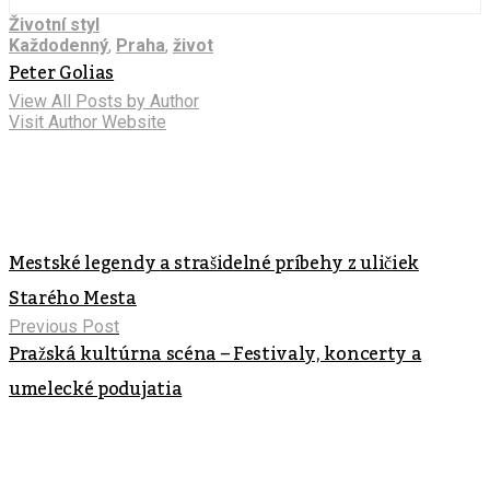
Životní styl
Každodenný
,
Praha
,
život
Peter Golias
View All Posts by Author
Visit Author Website
Mestské legendy a strašidelné príbehy z uličiek
Starého Mesta
Previous Post
Pražská kultúrna scéna – Festivaly, koncerty a
umelecké podujatia