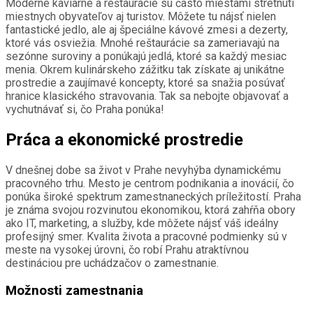
Moderné kaviarne a reštaurácie sú často miestami stretnutí
miestnych obyvateľov aj turistov. Môžete tu nájsť nielen
fantastické jedlo, ale aj špeciálne kávové zmesi a dezerty,
ktoré vás osviežia. Mnohé reštaurácie sa zameriavajú na
sezónne suroviny a ponúkajú jedlá, ktoré sa každý mesiac
menia. Okrem kulinárskeho zážitku tak získate aj unikátne
prostredie a zaujímavé koncepty, ktoré sa snažia posúvať
hranice klasického stravovania. Tak sa nebojte objavovať a
vychutnávať si, čo Praha ponúka!
Práca a ekonomické prostredie
V dnešnej dobe sa život v Prahe nevyhýba dynamickému
pracovného trhu. Mesto je centrom podnikania a inovácií, čo
ponúka široké spektrum zamestnaneckých príležitostí. Praha
je známa svojou rozvinutou ekonomikou, ktorá zahŕňa obory
ako IT, marketing, a služby, kde môžete nájsť váš ideálny
profesijný smer. Kvalita života a pracovné podmienky sú v
meste na vysokej úrovni, čo robí Prahu atraktívnou
destináciou pre uchádzačov o zamestnanie.
Možnosti zamestnania