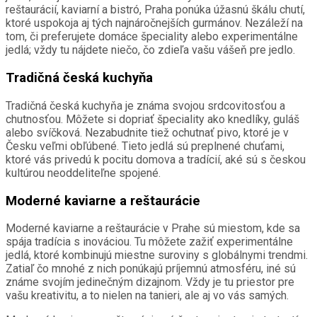
reštaurácií, kaviarní a bistró, Praha ponúka úžasnú škálu chutí,
ktoré uspokoja aj tých najnáročnejších gurmánov. Nezáleží na
tom, či preferujete domáce špeciality alebo experimentálne
jedlá; vždy tu nájdete niečo, čo zdieľa vašu vášeň pre jedlo.
Tradičná česká kuchyňa
Tradičná česká kuchyňa je známa svojou srdcovitosťou a
chutnosťou. Môžete si dopriať špeciality ako knedlíky, guláš
alebo svíčková. Nezabudnite tiež ochutnať pivo, ktoré je v
Česku veľmi obľúbené. Tieto jedlá sú preplnené chuťami,
ktoré vás privedú k pocitu domova a tradícií, aké sú s českou
kultúrou neoddeliteľne spojené.
Moderné kaviarne a reštaurácie
Moderné kaviarne a reštaurácie v Prahe sú miestom, kde sa
spája tradícia s inováciou. Tu môžete zažiť experimentálne
jedlá, ktoré kombinujú miestne suroviny s globálnymi trendmi.
Zatiaľ čo mnohé z nich ponúkajú príjemnú atmosféru, iné sú
známe svojím jedinečným dizajnom. Vždy je tu priestor pre
vašu kreativitu, a to nielen na tanieri, ale aj vo vás samých.