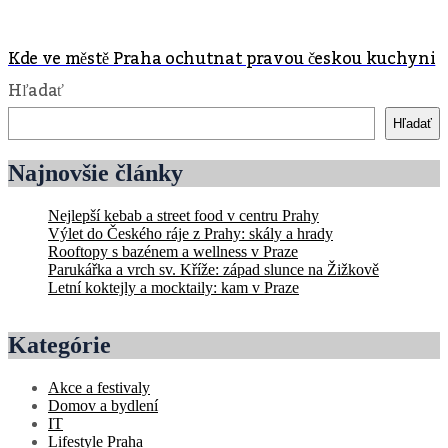
Kde ve městě Praha ochutnat pravou českou kuchyni
Hľadať
Hľadať
Najnovšie články
Nejlepší kebab a street food v centru Prahy
Výlet do Českého ráje z Prahy: skály a hrady
Rooftopy s bazénem a wellness v Praze
Parukářka a vrch sv. Kříže: západ slunce na Žižkově
Letní koktejly a mocktaily: kam v Praze
Kategórie
Akce a festivaly
Domov a bydlení
IT
Lifestyle Praha