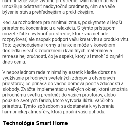
harmonizuje vaše životné prostredie. Minimalizmus vám
umožňuje odstrániť nadbytočné predmety, čím sa vaše
bývanie stáva prehľadnejším a praktickejším.
Keď sa rozhodnete pre minimalizmus, poskytnete si lepší
priestor na koncentráciu a relaxáciu. S týmto prístupom
môžete ľahko vytvoriť prostredie, ktoré vás nebude
rozptyľovať, ale naopak podporí vašu kreativitu a produktivitu.
Toto zjednodušenie formy a funkcie môže v konečnom
dôsledku viesť k zdôrazneniu kvalitných materiálov a
remeselnej zručnosti, čo je aspekt, ktorý si mnohí dizajnéri
dnes cenia.
V neposlednom rade minimálny estetik kladie dôraz na
využívanie prírodných svetelných zdrojov a otvorených
priestorov, čo prináša do vášho domova pocit vzdušnosti a
slobody. Zvážte implementáciu veľkých okien, ktoré umožnia
prírodnému svetlu preniknúť do vašich prostorov, alebo
použitie svetlých farieb, ktoré vytvoria ilúziu väčšieho
priestoru. Týmto spôsobom sa dostanete k vytvoreniu
harmonickej atmosféry, ktorá posilní vašu pohodu.
Technológia Smart Home