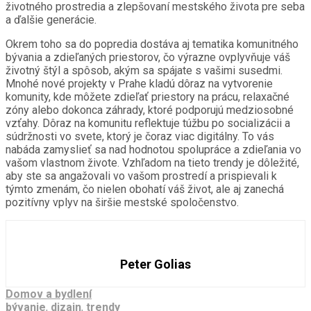
životného prostredia a zlepšovaní mestského života pre seba
a ďalšie generácie.
Okrem toho sa do popredia dostáva aj tematika komunitného
bývania a zdieľaných priestorov, čo výrazne ovplyvňuje váš
životný štýl a spôsob, akým sa spájate s vašimi susedmi.
Mnohé nové projekty v Prahe kladú dôraz na vytvorenie
komunity, kde môžete zdieľať priestory na prácu, relaxačné
zóny alebo dokonca záhrady, ktoré podporujú medziosobné
vzťahy. Dôraz na komunitu reflektuje túžbu po socializácii a
súdržnosti vo svete, ktorý je čoraz viac digitálny. To vás
nabáda zamyslieť sa nad hodnotou spolupráce a zdieľania vo
vašom vlastnom živote. Vzhľadom na tieto trendy je dôležité,
aby ste sa angažovali vo vašom prostredí a prispievali k
týmto zmenám, čo nielen obohatí váš život, ale aj zanechá
pozitívny vplyv na širšie mestské spoločenstvo.
Peter Golias
Domov a bydlení
bývanie
,
dizajn
,
trendy