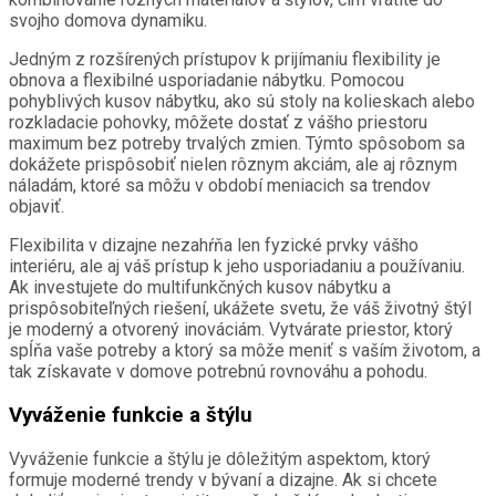
svojho domova dynamiku.
Jedným z rozšírených prístupov k prijímaniu flexibility je
obnova a flexibilné usporiadanie nábytku. Pomocou
pohyblivých kusov nábytku, ako sú stoly na kolieskach alebo
rozkladacie pohovky, môžete dostať z vášho priestoru
maximum bez potreby trvalých zmien. Týmto spôsobom sa
dokážete prispôsobiť nielen rôznym akciám, ale aj rôznym
náladám, ktoré sa môžu v období meniacich sa trendov
objaviť.
Flexibilita v dizajne nezahŕňa len fyzické prvky vášho
interiéru, ale aj váš prístup k jeho usporiadaniu a používaniu.
Ak investujete do multifunkčných kusov nábytku a
prispôsobiteľných riešení, ukážete svetu, že váš životný štýl
je moderný a otvorený inováciám. Vytvárate priestor, ktorý
spĺňa vaše potreby a ktorý sa môže meniť s vaším životom, a
tak získavate v domove potrebnú rovnováhu a pohodu.
Vyváženie funkcie a štýlu
Vyváženie funkcie a štýlu je dôležitým aspektom, ktorý
formuje moderné trendy v bývaní a dizajne. Ak si chcete