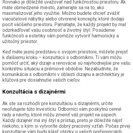
Rovnako je dôležité uvažovať nad funkčnosťou priestoru. Ak
máte obmedzené miesto, zamerajte sa na to, ako
maximalizovať jeho využitie. Možno budete chcieť zvážiť
viacúčelové nábytky alebo otvorené koncepty, ktoré dodajú
pocit väčšieho priestoru. Pamätajte, že každý projekt by mal
odzrkadľovať vašu osobnosť a životný štýl. Posúdenie
funkčnosti a estetiky vám pomôže vytvoriť harmonický a
užitočný priestor.
Keď máte jasnú predstavu o svojom priestore, môžete prejsť
k ďalšiemu kroku – konzultácii s odborníkmi. Tí vám môžu
pomôcť určiť, aký dizajn a renovácie sú najvhodnejšie pre vašu
konkrétnu situáciu a prémiové obdobie. Nezabudnite, že
komunikácia s odborníkmi v oblasti dizajnu a architektúry je
kľúčová pre dosiahnutie vašich cieľov.
Konzultácia s dizajnérmi
Ak ste sa rozhodli pre konzultáciu s dizajnérmi, určite
neoľutujete túto investíciu. Odborníci vám poskytnú cenné
rady a návrhy, ktoré môžu zmeniť váš projekt na úspech.
Každý dizajnér má iný štýl a prístup, preto je dôležité nájsť
niekoho, s kým si vytvoríte dobrý pracovný vzťah. Počas prvej
konzultácie vám budú klásť otázky o vašich preferenciách,