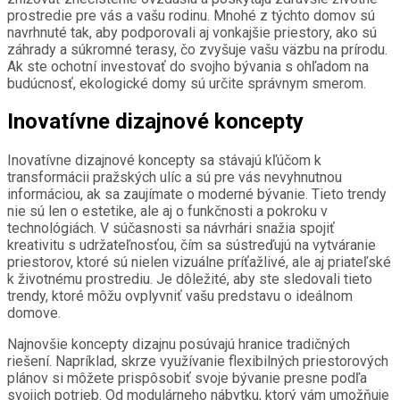
prostredie pre vás a vašu rodinu. Mnohé z týchto domov sú
navrhnuté tak, aby podporovali aj vonkajšie priestory, ako sú
záhrady a súkromné terasy, čo zvyšuje vašu väzbu na prírodu.
Ak ste ochotní investovať do svojho bývania s ohľadom na
budúcnosť, ekologické domy sú určite správnym smerom.
Inovatívne dizajnové koncepty
Inovatívne dizajnové koncepty sa stávajú kľúčom k
transformácii pražských ulíc a sú pre vás nevyhnutnou
informáciou, ak sa zaujímate o moderné bývanie. Tieto trendy
nie sú len o estetike, ale aj o funkčnosti a pokroku v
technológiách. V súčasnosti sa návrhári snažia spojiť
kreativitu s udržateľnosťou, čím sa sústreďujú na vytváranie
priestorov, ktoré sú nielen vizuálne príťažlivé, ale aj priateľské
k životnému prostrediu. Je dôležité, aby ste sledovali tieto
trendy, ktoré môžu ovplyvniť vašu predstavu o ideálnom
domove.
Najnovšie koncepty dizajnu posúvajú hranice tradičných
riešení. Napríklad, skrze využívanie flexibilných priestorových
plánov si môžete prispôsobiť svoje bývanie presne podľa
svojich potrieb. Od modulárneho nábytku, ktorý vám umožňuje