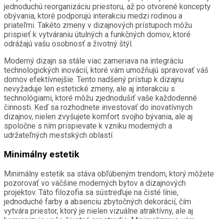
jednoduchú reorganizáciu priestoru, až po otvorené koncepty
obývania, ktoré podporujú interakciu medzi rodinou a
priateľmi. Takéto zmeny v dizajnových prístupoch môžu
prispieť k vytváraniu útulných a funkčných domov, ktoré
odrážajú vašu osobnosť a životný štýl.
Moderný dizajn sa stále viac zameriava na integráciu
technologických inovácií, ktoré vám umožňujú spravovať váš
domov efektívnejšie. Tento nadšený prístup k dizajnu
nevyžaduje len estetické zmeny, ale aj interakciu s
technológiami, ktoré môžu zjednodušiť vaše každodenné
činnosti. Keď sa rozhodnete investovať do inovatívnych
dizajnov, nielen zvyšujete komfort svojho bývania, ale aj
spoločne s ním prispievate k vzniku moderných a
udržateľných mestských oblastí.
Minimálny estetik
Minimálny estetik sa stáva obľúbeným trendom, ktorý môžete
pozorovať vo väčšine moderných bytov a dizajnových
projektov. Táto filozofia sa sústreďuje na čisté línie,
jednoduché farby a absenciu zbytočných dekorácií, čím
vytvára priestor, ktorý je nielen vizuálne atraktívny, ale aj