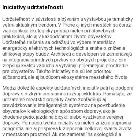
Iniciatívy udržateľnosti
Udržateľnosť v súvislosti s bývaním a výstavbou je tematicky
veľmi aktuálnym trendom. V Prahe aj iných mestách sa čoraz
viac aplikuje ekologický prístup nielen pri stavebných
praktikách, ale aj v každodennom živote obyvateľov.
Udržateľné riešenia sa odrážajú vo výbere materiálov,
energeticky efektívnych technológiách a snahe o zníženie
uhlíkovej stopy budov. Architekti a developeri sa zameriavajú
na integráciu prírodných prvkov do obytných projektov, čím
zlepšujú kvalitu vzduchu a vytvárajú príjemnejšie prostredie
pre obyvateľov. Takéto iniciatívy nie sú len prioritou
súčasnosti, ale aj budúcom ekosystéme mestského života.
Medzi dôležité aspekty udržateľných iniciatív patrí aj podpora
dopravy s nízkymi emisiami a rozvoj cyklotrás. Pamätajte, že
udržateľné mestské projekty často zohľadňujú aj
prevádzkovanie inteligentných systémov na povzbudenie
obyvateľov k ekologickým spôsobom dopravy, ako je
chodenie pešo, jazda na bicykli alebo využívanie verejnej
dopravy. Pomocou týchto iniciatív sa nielen znižuje dopravná
congestia, ale aj prispieva k zlepšeniu celkovej kvality života
v mestskom prostredí. Ak ste zameraní na ekologické a