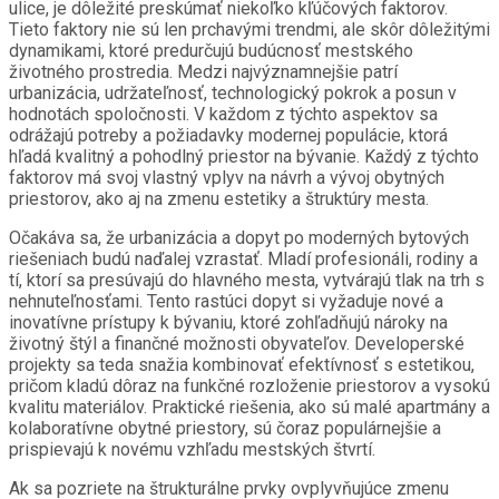
ulice, je dôležité preskúmať niekoľko kľúčových faktorov.
Tieto faktory nie sú len prchavými trendmi, ale skôr dôležitými
dynamikami, ktoré predurčujú budúcnosť mestského
životného prostredia. Medzi najvýznamnejšie patrí
urbanizácia, udržateľnosť, technologický pokrok a posun v
hodnotách spoločnosti. V každom z týchto aspektov sa
odrážajú potreby a požiadavky modernej populácie, ktorá
hľadá kvalitný a pohodlný priestor na bývanie. Každý z týchto
faktorov má svoj vlastný vplyv na návrh a vývoj obytných
priestorov, ako aj na zmenu estetiky a štruktúry mesta.
Očakáva sa, že urbanizácia a dopyt po moderných bytových
riešeniach budú naďalej vzrastať. Mladí profesionáli, rodiny a
tí, ktorí sa presúvajú do hlavného mesta, vytvárajú tlak na trh s
nehnuteľnosťami. Tento rastúci dopyt si vyžaduje nové a
inovatívne prístupy k bývaniu, ktoré zohľadňujú nároky na
životný štýl a finančné možnosti obyvateľov. Developerské
projekty sa teda snažia kombinovať efektívnosť s estetikou,
pričom kladú dôraz na funkčné rozloženie priestorov a vysokú
kvalitu materiálov. Praktické riešenia, ako sú malé apartmány a
kolaboratívne obytné priestory, sú čoraz populárnejšie a
prispievajú k novému vzhľadu mestských štvrtí.
Ak sa pozriete na štrukturálne prvky ovplyvňujúce zmenu