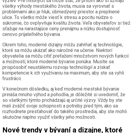
výziev. Pre mnohých sa môže stať, že pritom ako si užívajú
všetky výhody mestského života, musia sa vyrovnať s
problémami ako je hluk, obmedzený priestor a preplnené
ulice. To všetko môže viesť k stresu a pocitu núdze o
súkromie, čo ovplyvňuje kvalitu života. Veľa obyvateľov si tiež
sťažuje na narastajúce ceny prenájmu a nízku dostupnosť
cenovo prijateľného bývania.
Okrem toho, moderné dizajny môžu zahŕňať aj technológie,
ktoré sa môžu ukázať ako náročné na učenie. Niektorí
obyvatelia sa môžu cítiť preťažení množstvom nových funkcií
a možností, ktoré moderné bývanie ponúka. Musíte sa
prispôsobiť neustálemu rozvoju technológií a získať
kompetencie k ich využívaniu na maximum, aby ste sa vyhli
frustrácii.
V konečnom dôsledku, aj keď moderné mestské bývanie
prináša mnoho výhod a pohodlia, je dôležité si uvedomiť, že
so všetkými týmto prichádzajú aj určité výzvy. Vždy by ste
mali zvážiť svoje schopnosti a potreby pred tým, ako sa
rozhodnete presťahovať do takého prostredia, aby ste mohli
skutočne naplno využiť všetky jeho možnosti.
Nové trendy v bývaní a dizajne, ktoré