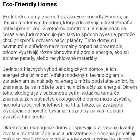
Eco-Friendly Homes
Ekologické domy, známe tiež ako Eco-Friendly Homes, sú
ďalším moderným trendom, ktorý zdôrazňuje udržateľnosť a
ohľaduplnosť voči životnému prostrediu. V súčasnosti sa
čoraz viac ľudí rozhoduje pre takýto spôsob bývania, pretože
chcú prispieť k ochrane našej planéty. Tieto domy sú
navrhnuté s ohľadom na minimálny dopad na prostredie,
pričom využívajú rôzne obnoviteľné zdroje energie, ako sú
solárne panely, alebo recyklované materiály.
Jednou z hlavných výhod ekologických domov je ich
energetická účinnosť. Vďaka moderným technológiam a
zariadeniam sa náklady na energiu môžu podstatne znížiť, čo
znamená, že sa môžete tešiť na nižšie účty za energie. Okrem
toho, ekológia je v súčasnosti veľmi aktuálna téma, čo
znamená, že vlastníctvo ekologického domu môže zvýšiť aj
hodnotu vašej nehnuteľnosti na trhu. Takže, ak zvažujete
investíciu do nového bývania, možno by sa vám oplatilo
zvážiť aj túto cestu.
Okrem toho, ekologické domy prispievajú k zlepšeniu kvality
života v mestách. Zelenšie a udržateľnejšie riešenia pomáhajú
znižovať znečistenie ovzdušia a poskytujú zdravšie životné