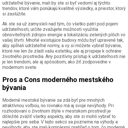
udržateľné bývanie, mali by ste si byť vedomí aj týchto
trendov, ktoré vám ponúkajú kvalitné výsledky, a priestor, ktorý
si zaslúžite.
Ak ste sa už zamysleli nad tým, čo všetko patrí pod pojem
udržateľnosti, určite zvažujete možnosti využitia
obnoviteľných zdrojov energie a lokalizáciu zelených plôch vo
vašej štvrti. Mnohé existujúce budovy môžu byť upravené tak,
aby spĺňali udržateľné normy, a vy si môžete vybrať bývanie,
ktoré nie len že zladí vašu estetiku, ale aj prispeje k ochrane
životného prostredia. Any pozitívny prístup k udržateľnosti nie
je len trendom, ale aj spôsobom, ako žiť zodpovedne v
modernom svete.
Pros a Cons moderného mestského
bývania
Moderné mestské bývanie sa zdá byť pre mnohých
atraktívnou voľbou, no rovnako má aj svoje nevýhody. Pri
rozhodovaní o životnom štýle v mestskom prostredí je
dôležité zvážiť všetky aspekty, aby ste si mohli vybrať to
najlepšie pre seba. V tejto sekcii sa pozrieme na výhody a
nevýhody, aby ste mali komplexný prehľad o tom, čo moderné