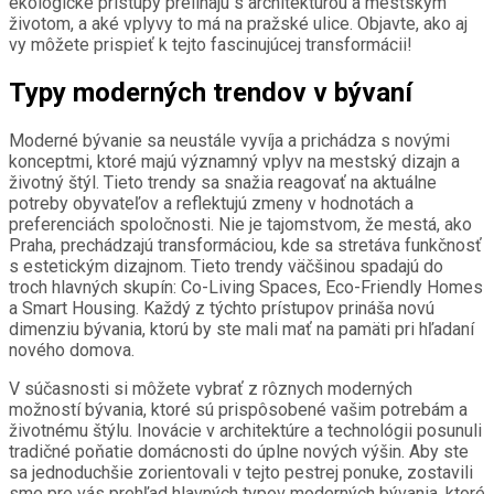
ekologické prístupy prelínajú s architektúrou a mestským
životom, a aké vplyvy to má na pražské ulice. Objavte, ako aj
vy môžete prispieť k tejto fascinujúcej transformácii!
Typy moderných trendov v bývaní
Moderné bývanie sa neustále vyvíja a prichádza s novými
konceptmi, ktoré majú významný vplyv na mestský dizajn a
životný štýl. Tieto trendy sa snažia reagovať na aktuálne
potreby obyvateľov a reflektujú zmeny v hodnotách a
preferenciách spoločnosti. Nie je tajomstvom, že mestá, ako
Praha, prechádzajú transformáciou, kde sa stretáva funkčnosť
s estetickým dizajnom. Tieto trendy väčšinou spadajú do
troch hlavných skupín: Co-Living Spaces, Eco-Friendly Homes
a Smart Housing. Každý z týchto prístupov prináša novú
dimenziu bývania, ktorú by ste mali mať na pamäti pri hľadaní
nového domova.
V súčasnosti si môžete vybrať z rôznych moderných
možností bývania, ktoré sú prispôsobené vašim potrebám a
životnému štýlu. Inovácie v architektúre a technológii posunuli
tradičné poňatie domácnosti do úplne nových výšin. Aby ste
sa jednoduchšie zorientovali v tejto pestrej ponuke, zostavili
sme pre vás prehľad hlavných typov moderných bývania, ktoré