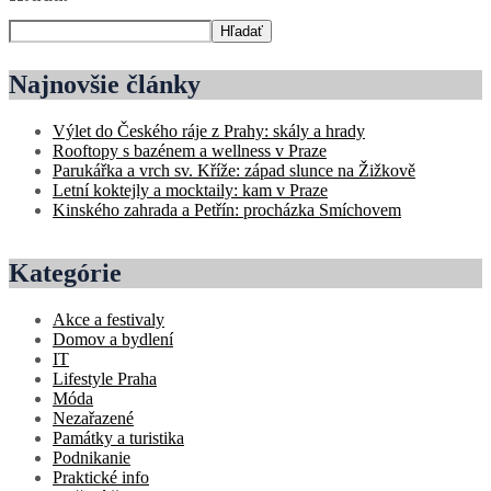
Hľadať
Najnovšie články
Výlet do Českého ráje z Prahy: skály a hrady
Rooftopy s bazénem a wellness v Praze
Parukářka a vrch sv. Kříže: západ slunce na Žižkově
Letní koktejly a mocktaily: kam v Praze
Kinského zahrada a Petřín: procházka Smíchovem
Kategórie
Akce a festivaly
Domov a bydlení
IT
Lifestyle Praha
Móda
Nezařazené
Památky a turistika
Podnikanie
Praktické info