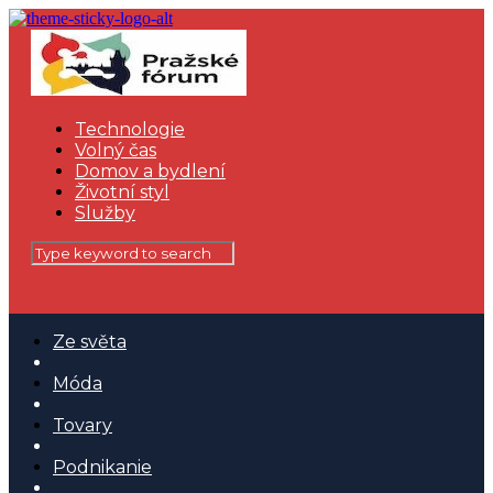
Technologie
Volný čas
Domov a bydlení
Životní styl
Služby
Ze světa
Móda
Tovary
Podnikanie