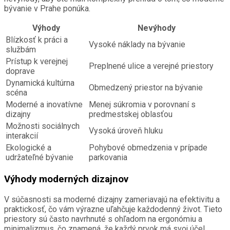
bývanie v Prahe ponúka.
Výhody
Nevýhody
Blízkosť k práci a
Vysoké náklady na bývanie
službám
Prístup k verejnej
Preplnené ulice a verejné priestory
doprave
Dynamická kultúrna
Obmedzený priestor na bývanie
scéna
Moderné a inovatívne
Menej súkromia v porovnaní s
dizajny
predmestskej oblasťou
Možnosti sociálnych
Vysoká úroveň hluku
interakcií
Ekologické a
Pohybové obmedzenia v prípade
udržateľné bývanie
parkovania
Výhody moderných dizajnov
V súčasnosti sa moderné dizajny zameriavajú na efektivitu a
praktickosť, čo vám výrazne uľahčuje každodenný život. Tieto
priestory sú často navrhnuté s ohľadom na ergonómiu a
minimalizmus, čo znamená, že každý prvok má svoj účel.