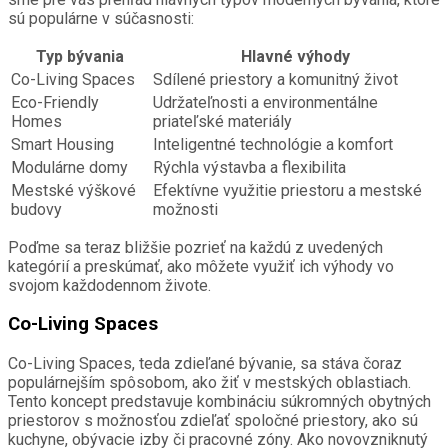
sú populárne v súčasnosti:
Typ bývania
Hlavné výhody
Co-Living Spaces
Sdílené priestory a komunitný život
Eco-Friendly
Udržateľnosti a environmentálne
Homes
priateľské materiály
Smart Housing
Inteligentné technológie a komfort
Modulárne domy
Rýchla výstavba a flexibilita
Mestské výškové
Efektívne využitie priestoru a mestské
budovy
možnosti
Poďme sa teraz bližšie pozrieť na každú z uvedených
kategórií a preskúmať, ako môžete využiť ich výhody vo
svojom každodennom živote.
Co-Living Spaces
Co-Living Spaces, teda zdieľané bývanie, sa stáva čoraz
populárnejším spôsobom, ako žiť v mestských oblastiach.
Tento koncept predstavuje kombináciu súkromných obytných
priestorov s možnosťou zdieľať spoločné priestory, ako sú
kuchyne, obývacie izby či pracovné zóny. Ako novovzniknutý