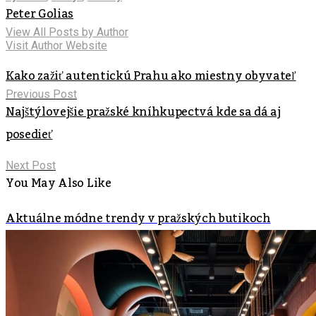
Peter Golias
View All Posts by Author
Visit Author Website
Kako zažiť autentickú Prahu ako miestny obyvateľ
Previous Post
Najštýlovejšie pražské kníhkupectvá kde sa dá aj
posedieť
Next Post
You May Also Like
Aktuálne módne trendy v pražských butikoch