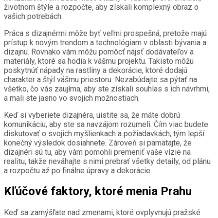
životnom štýle a rozpočte, aby získali komplexný obraz o
vašich potrebách.
Práca s dizajnérmi môže byť veľmi prospešná, pretože majú
prístup k novým trendom a technológiam v oblasti bývania a
dizajnu. Rovnako vám môžu pomôcť nájsť dodávateľov a
materiály, ktoré sa hodia k vášmu projektu. Takisto môžu
poskytnúť nápady na rastliny a dekorácie, ktoré dodajú
charakter a štýl vášmu priestoru. Nezabúdajte sa pýtať na
všetko, čo vás zaujíma, aby ste získali souhlas s ich návrhmi,
a mali ste jasno vo svojich možnostiach.
Keď si vyberiete dizajnéra, uistite sa, že máte dobrú
komunikáciu, aby ste sa navzájom rozumeli. Čím viac budete
diskutovať o svojich myšlienkach a požiadavkách, tým lepší
konečný výsledok dosiahnete. Zároveň si pamätajte, že
dizajnéri sú tu, aby vám pomohli premeniť vaše vízie na
realitu, takže neváhajte s nimi prebrať všetky detaily, od plánu
a rozpočtu až po finálne úpravy a dekorácie.
Kľúčové faktory, ktoré menia Prahu
Keď sa zamýšľate nad zmenami, ktoré ovplyvnujú pražské