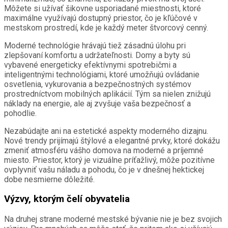
Môžete si užívať šikovne usporiadané miestnosti, ktoré
maximálne využívajú dostupný priestor, čo je kľúčové v
mestskom prostredí, kde je každý meter štvorcový cenný.
Moderné technológie hrávajú tiež zásadnú úlohu pri
zlepšovaní komfortu a udržateľnosti. Domy a byty sú
vybavené energeticky efektívnymi spotrebičmi a
inteligentnými technológiami, ktoré umožňujú ovládanie
osvetlenia, vykurovania a bezpečnostných systémov
prostredníctvom mobilných aplikácií. Tým sa nielen znižujú
náklady na energie, ale aj zvyšuje vaša bezpečnosť a
pohodlie.
Nezabúdajte ani na estetické aspekty moderného dizajnu.
Nové trendy prijímajú štýlové a elegantné prvky, ktoré dokážu
zmeniť atmosféru vášho domova na moderné a príjemné
miesto. Priestor, ktorý je vizuálne príťažlivý, môže pozitívne
ovplyvniť vašu náladu a pohodu, čo je v dnešnej hektickej
dobe nesmierne dôležité.
Výzvy, ktorým čelí obyvatelia
Na druhej strane moderné mestské bývanie nie je bez svojich