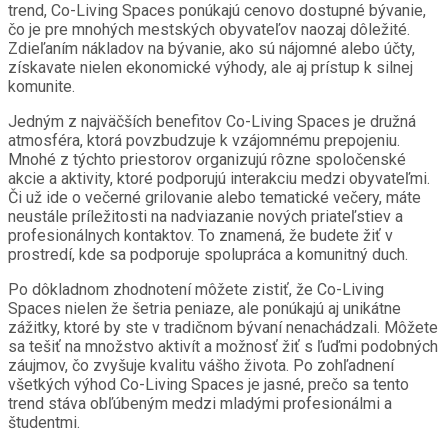
trend, Co-Living Spaces ponúkajú cenovo dostupné bývanie,
čo je pre mnohých mestských obyvateľov naozaj dôležité.
Zdieľaním nákladov na bývanie, ako sú nájomné alebo účty,
získavate nielen ekonomické výhody, ale aj prístup k silnej
komunite.
Jedným z najväčších benefitov Co-Living Spaces je družná
atmosféra, ktorá povzbudzuje k vzájomnému prepojeniu.
Mnohé z týchto priestorov organizujú rôzne spoločenské
akcie a aktivity, ktoré podporujú interakciu medzi obyvateľmi.
Či už ide o večerné grilovanie alebo tematické večery, máte
neustále príležitosti na nadviazanie nových priateľstiev a
profesionálnych kontaktov. To znamená, že budete žiť v
prostredí, kde sa podporuje spolupráca a komunitný duch.
Po dôkladnom zhodnotení môžete zistiť, že Co-Living
Spaces nielen že šetria peniaze, ale ponúkajú aj unikátne
zážitky, ktoré by ste v tradičnom bývaní nenachádzali. Môžete
sa tešiť na množstvo aktivít a možnosť žiť s ľuďmi podobných
záujmov, čo zvyšuje kvalitu vášho života. Po zohľadnení
všetkých výhod Co-Living Spaces je jasné, prečo sa tento
trend stáva obľúbeným medzi mladými profesionálmi a
študentmi.