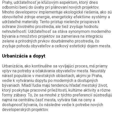
Prahy, udržateľnosť je kľúčovým aspektom, ktorý dnes
odborníci berú do úvahy pri plánovaní nových projektov.
Mnoho developerov implementuje ekologické riešenia, ako sú
obnoviteľné zdroje energie, energeticky efektívne systémy a
udržateľné materiály. Tento prístup nielenže prispieva k
ochrane životného prostredia, ale tiež zvyšuje hodnotu
nehnuteľností. Udržateľnosť sa stáva synonymom moderného
bývania a množstvo projektov sa zameriava na integráciu
zelene a prírodných prvkov dourbánneho prostredia, čo
zvyšuje pohodu obyvateľov a celkový estetický dojem mesta.
Urbanizácia a dopyt
Urbanizácia, ako kontinuálne sa vyvíjajúci proces, má priamy
vplyv na potreby a očakávania obyvateľov mesta. Neustály
nárast populácie v mestských oblastiach, akými je Praha,
vedie k vytváraniu dopytu po moderných a dostupných
bývaniach. Mladí ľudia majú tendenciu hľadať mestský život,
ktorý poskytuje pracovné príležitosti, kultúrne aktivity a rôzne
formy zábavy. To, že sa mnohé z týchto preferencií sústreďujú
najmä na centrálnu časť mesta, vytvára tlak na ceny a
dostupnosť bývania, čo následne vedie k potrebe nových
developerských projektov.