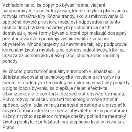
Vzhľadom na to, že dopyt po bývaní rastie, viaceré
samosprávy v Prahe čelí výzvam, ktoré sa týkajú plánovania a
rozvoja infraštruktúry. Rôzne trendy, ako sú mikrobývanie či
spoločné obytné priestory, môžu byť odpoveďou na tento
rastúci dopyt. Vďaka inovatívnym prístupom sa na trh
dostávajú aj nové formy bývania, ktoré optimalizujú dostupný
priestor a zároveň ponúkajú vyššiu kvalitu života pre
obyvateľov. Mnohé projekty sú navrhnuté tak, aby podporovali
komunitný život a mysleli aj na potreby jednotlivcov, ktorí sa
usádza za účelom aktivít ako práce, štúdia alebo rodinnej
pohody.
Ak chcete porozumieť aktuálnym trendom v urbanizácii, je
dôležité sledovať aj technologické inovácie a ich vplyv na
mesto. S modernými technológiami, ako sú smart city projekty
a digitalizácia bývania, sa zlepšuje nielen efektivita
urbanizácie, ale aj komfort a bezpečnosť obyvateľov mesta.
Práve rozvoj inovácií v oblasti technológie môže zmeniť
spôsob, akým ľudia vnímajú mestské prostredie a prispieť k
novým formám interakcie medzi obyvateľmi a ich priestorom.
Každý z týchto aspektov formuje dnešný pohľad na mestský
život a poskytuje príležitosti pre zlepšenie kvality bývania v
Prahe.