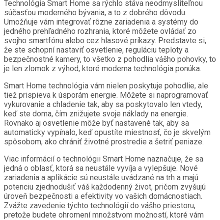
Technológia Smart Home sa rýchlo stáva neodmysliteľnou
súčasťou moderného bývania, a to z dobrého dôvodu.
Umožňuje vám integrovať rôzne zariadenia a systémy do
jedného prehľadného rozhrania, ktoré môžete ovládať zo
svojho smartfónu alebo cez hlasové príkazy. Predstavte si,
že ste schopní nastaviť osvetlenie, reguláciu teploty a
bezpečnostné kamery, to všetko z pohodlia vášho pohovky, to
je len zlomok z výhod, ktoré moderna technológia ponúka.
Smart Home technológia vám nielen poskytuje pohodlie, ale
tiež prispieva k úsporám energie. Môžete si naprogramovať
vykurovanie a chladenie tak, aby sa poskytovalo len vtedy,
keď ste doma, čím znižujete svoje náklady na energie.
Rovnako aj osvetlenie môže byť nastavené tak, aby sa
automaticky vypínalo, keď opustíte miestnosť, čo je skvelým
spôsobom, ako chrániť životné prostredie a šetriť peniaze.
Viac informácií o technológii Smart Home naznačuje, že sa
jedná o oblasť, ktorá sa neustále vyvíja a vylepšuje. Nové
zariadenia a aplikácie sú neustále uvádzané na trh a majú
potenciu zjednodušiť váš každodenný život, pričom zvyšujú
úroveň bezpečnosti a efektivity vo vašich domácnostiach.
Zvážte zavedenie týchto technológií do vášho priestoru,
pretože budete ohromení množstvom možností, ktoré vám