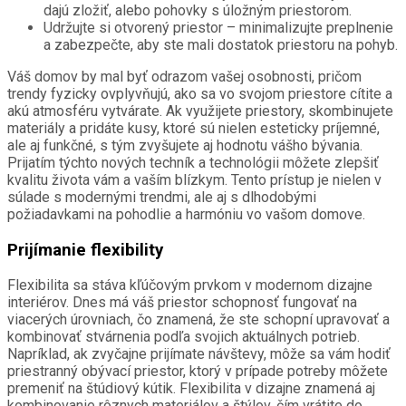
dajú zložiť, alebo pohovky s úložným priestorom.
Udržujte si otvorený priestor – minimalizujte preplnenie
a zabezpečte, aby ste mali dostatok priestoru na pohyb.
Váš domov by mal byť odrazom vašej osobnosti, pričom
trendy fyzicky ovplyvňujú, ako sa vo svojom priestore cítite a
akú atmosféru vytvárate. Ak využijete priestory, skombinujete
materiály a pridáte kusy, ktoré sú nielen esteticky príjemné,
ale aj funkčné, s tým zvyšujete aj hodnotu vášho bývania.
Prijatím týchto nových techník a technológii môžete zlepšiť
kvalitu života vám a vaším blízkym. Tento prístup je nielen v
súlade s modernými trendmi, ale aj s dlhodobými
požiadavkami na pohodlie a harmóniu vo vašom domove.
Prijímanie flexibility
Flexibilita sa stáva kľúčovým prvkom v modernom dizajne
interiérov. Dnes má váš priestor schopnosť fungovať na
viacerých úrovniach, čo znamená, že ste schopní upravovať a
kombinovať stvárnenia podľa svojich aktuálnych potrieb.
Napríklad, ak zvyčajne prijímate návštevy, môže sa vám hodiť
priestranný obývací priestor, ktorý v prípade potreby môžete
premeniť na štúdiový kútik. Flexibilita v dizajne znamená aj
kombinovanie rôznych materiálov a štýlov, čím vrátite do