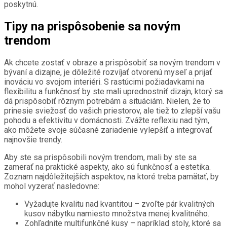
poskytnú.
Tipy na prispôsobenie sa novým
trendom
Ak chcete zostať v obraze a prispôsobiť sa novým trendom v
bývaní a dizajne, je dôležité rozvíjať otvorenú myseľ a prijať
inováciu vo svojom interiéri. S rastúcimi požiadavkami na
flexibilitu a funkčnosť by ste mali uprednostniť dizajn, ktorý sa
dá prispôsobiť rôznym potrebám a situáciám. Nielen, že to
prinesie sviežosť do vašich priestorov, ale tiež to zlepší vašu
pohodu a efektivitu v domácnosti. Zvážte reflexiu nad tým,
ako môžete svoje súčasné zariadenie vylepšiť a integrovať
najnovšie trendy.
Aby ste sa prispôsobili novým trendom, mali by ste sa
zamerať na praktické aspekty, ako sú funkčnosť a estetika.
Zoznam najdôležitejších aspektov, na ktoré treba pamätať, by
mohol vyzerať nasledovne:
Vyžadujte kvalitu nad kvantitou – zvoľte pár kvalitných
kusov nábytku namiesto množstva menej kvalitného.
Zohľadnite multifunkčné kusy – napríklad stoly, ktoré sa