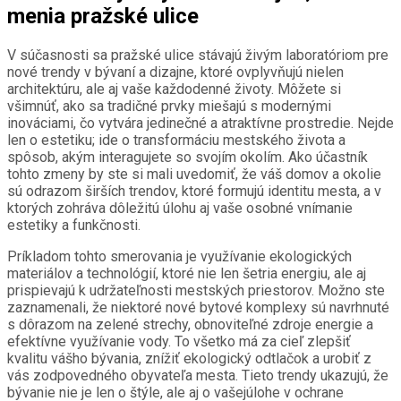
menia pražské ulice
V súčasnosti sa pražské ulice stávajú živým laboratóriom pre
nové trendy v bývaní a dizajne, ktoré ovplyvňujú nielen
architektúru, ale aj vaše každodenné životy. Môžete si
všimnúť, ako sa tradičné prvky miešajú s modernými
inováciami, čo vytvára jedinečné a atraktívne prostredie. Nejde
len o estetiku; ide o transformáciu mestského života a
spôsob, akým interagujete so svojím okolím. Ako účastník
tohto zmeny by ste si mali uvedomiť, že váš domov a okolie
sú odrazom širších trendov, ktoré formujú identitu mesta, a v
ktorých zohráva dôležitú úlohu aj vaše osobné vnímanie
estetiky a funkčnosti.
Príkladom tohto smerovania je využívanie ekologických
materiálov a technológií, ktoré nie len šetria energiu, ale aj
prispievajú k udržateľnosti mestských priestorov. Možno ste
zaznamenali, že niektoré nové bytové komplexy sú navrhnuté
s dôrazom na zelené strechy, obnoviteľné zdroje energie a
efektívne využívanie vody. To všetko má za cieľ zlepšiť
kvalitu vášho bývania, znížiť ekologický odtlačok a urobiť z
vás zodpovedného obyvateľa mesta. Tieto trendy ukazujú, že
bývanie nie je len o štýle, ale aj o vašejúlohe v ochrane