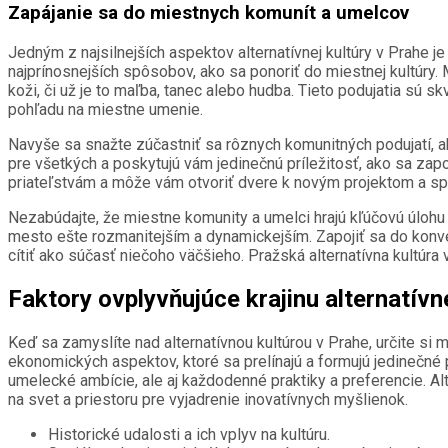
Zapájanie sa do miestnych komunít a umelcov
Jedným z najsilnejších aspektov alternatívnej kultúry v Prahe j
najprínosnejších spôsobov, ako sa ponoriť do miestnej kultúry.
koži, či už je to maľba, tanec alebo hudba. Tieto podujatia sú 
pohľadu na miestne umenie.
Navyše sa snažte zúčastniť sa rôznych komunitných podujatí, ako
pre všetkých a poskytujú vám jedinečnú príležitosť, ako sa zap
priateľstvám a môže vám otvoriť dvere k novým projektom a s
Nezabúdajte, že miestne komunity a umelci hrajú kľúčovú úlohu v 
mesto ešte rozmanitejším a dynamickejším. Zapojiť sa do konv
cítiť ako súčasť niečoho väčšieho. Pražská alternatívna kultúr
Faktory ovplyvňujúce krajinu alternatívne
Keď sa zamyslíte nad alternatívnou kultúrou v Prahe, určite si 
ekonomických aspektov, ktoré sa prelínajú a formujú jedinečné 
umelecké ambície, ale aj každodenné praktiky a preferencie. Al
na svet a priestoru pre vyjadrenie inovatívnych myšlienok.
Historické udalosti a ich vplyv na kultúru.