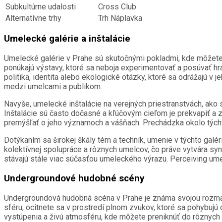
Subkultúrne udalosti
Cross Club
Alternatívne trhy
Trh Náplavka
Umelecké galérie a inštalácie
Umelecké galérie v Prahe sú skutočnými pokladmi, kde môžete
ponúkajú výstavy, ktoré sa neboja experimentovať a posúvať hr
politika, identita alebo ekologické otázky, ktoré sa odrážajú v j
medzi umelcami a publikom.
Navyše, umelecké inštalácie na verejných priestranstvách, ako
Inštalácie sú často dočasné a kľúčovým cieľom je prekvapiť a
premýšľať o jeho významoch a vášňach. Prechádzka okolo týcht
Dotýkaním sa širokej škály tém a techník, umenie v týchto galér
kolektívnej spolupráce a rôznych umelcov, čo práve vytvára syn
stávajú stále viac súčasťou umeleckého výrazu. Perceiving um
Undergroundové hudobné scény
Undergroundová hudobná scéna v Prahe je známa svojou rozmani
sféru, ocitnete sa v prostredí plnom zvukov, ktoré sa pohybujú
vystúpenia a živú atmosféru, kde môžete preniknúť do rôznych s