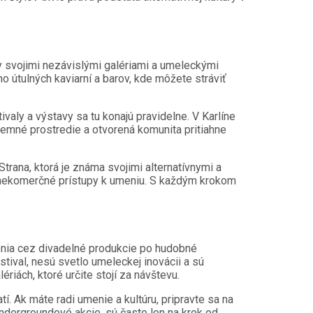
my svojimi nezávislými galériami a umeleckými
ho útulných kaviarní a barov, kde môžete stráviť
valy a výstavy sa tu konajú pravidelne. V Karlíne
jemné prostredie a otvorená komunita pritiahne
Strana, ktorá je známa svojimi alternatívnymi a
a nekomerčné prístupy k umeniu. S každým krokom
menia cez divadelné produkcie po hudobné
stival, nesú svetlo umeleckej inovácii a sú
riách, ktoré určite stojí za návštevu.
. Ak máte radi umenie a kultúru, pripravte sa na
undergroundové akcie, sú často len na krok od