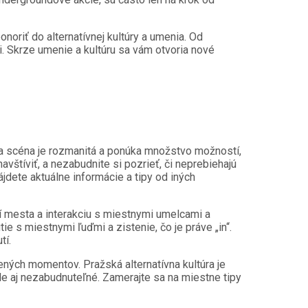
noriť do alternatívnej kultúry a umenia. Od
i. Skrze umenie a kultúru sa vám otvoria nové
ívna scéna je rozmanitá a ponúka množstvo možností,
avštíviť, a nezabudnite si pozrieť, či neprebiehajú
ájdete aktuálne informácie a tipy od iných
tí mesta a interakciu s miestnymi umelcami a
e s miestnymi ľuďmi a zistenie, čo je práve „in“.
tí.
ných momentov. Pražská alternatívna kultúra je
ale aj nezabudnuteľné. Zamerajte sa na miestne tipy