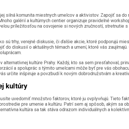
e jej silná komunita miestnych umelcov a aktivistov. Zapojiť sa 
 Mnoho galérií a kultúrnych centier organizuje pravidelné worksh
skvelou príležitosťou na osvojenie si nových zručností, stretnuti
 sú trhy, verejné diskusie, či ďalšie akcie, ktoré podporujú mie
ojiť do diskusií o aktuálnych témach a umení, ktoré vás zaujíma
poluprácam.
alternatívnej kultúre Prahy. Každý, kto sa sem presťahoval, priná
erzácií a spoluprác s týmito umelcami môže byť pre vás obohac
a vás určite inšpiruje a povzbudí k novým dobrodružstvám a kreat
j kultúry
musíte uvedomiť množstvo faktorov, ktoré ju ovplyvňujú. Tieto fak
prostredie pre umenie a kultúru. Patrí sem aj spôsob, akým sa o
ternatívna kultúra sa tak stáva odrazom individuálnych a kolekt