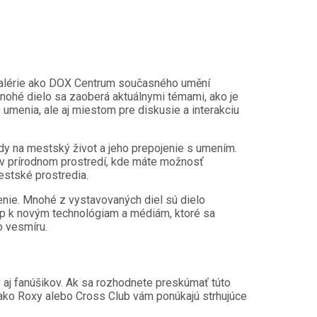
Galérie ako DOX Centrum současného umění
mnohé dielo sa zaoberá aktuálnymi témami, ako je
ie umenia, ale aj miestom pre diskusie a interakciu
ady na mestský život a jeho prepojenie s umením.
 v prírodnom prostredí, kde máte možnosť
estské prostredia.
lenie. Mnohé z vystavovaných diel sú dielo
tup k novým technológiam a médiám, ktoré sa
o vesmíru.
aj fanúšikov. Ak sa rozhodnete preskúmať túto
y ako Roxy alebo Cross Club vám ponúkajú strhujúce