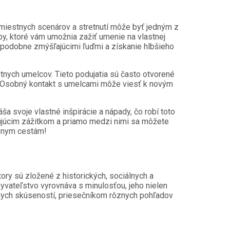
do miestnych scenárov a stretnutí môže byť jedným z
opy, ktoré vám umožnia zažiť umenie na vlastnej
e s podobne zmýšľajúcimi ľuďmi a získanie hlbšieho
stnych umelcov. Tieto podujatia sú často otvorené
jú. Osobný kontakt s umelcami môže viesť k novým
ša svoje vlastné inšpirácie a nápady, čo robí toto
ujúcim zážitkom a priamo medzi nimi sa môžete
ívnym cestám!
tory sú zložené z historických, sociálnych a
byvateľstvo vyrovnáva s minulosťou, jeho nielen
ívnych skúseností, priesečníkom rôznych pohľadov