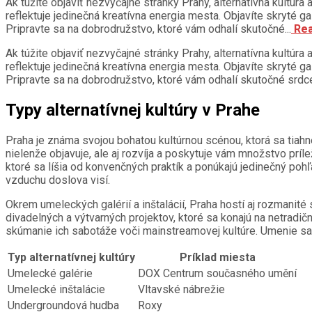
Ak túžite objaviť nezvyčajné stránky Prahy, alternatívna kultúr
reflektuje jedinečná kreatívna energia mesta. Objavíte skryté ga
Pripravte sa na dobrodružstvo, ktoré vám odhalí skutočné...
Rea
Ak túžite objaviť nezvyčajné stránky Prahy, alternatívna kultúr
reflektuje jedinečná kreatívna energia mesta. Objavíte skryté ga
Pripravte sa na dobrodružstvo, ktoré vám odhalí skutočné srdce
Typy alternatívnej kultúry v Prahe
Praha je známa svojou bohatou kultúrnou scénou, ktorá sa tia
nielenže objavuje, ale aj rozvíja a poskytuje vám množstvo príl
ktoré sa líšia od konvenčných praktík a ponúkajú jedinečný pohľ
vzduchu doslova visí.
Okrem umeleckých galérií a inštalácií, Praha hostí aj rozmanité 
divadelných a výtvarných projektov, ktoré sa konajú na netra
skúmanie ich sabotáže voči mainstreamovej kultúre. Umenie sa 
Typ alternatívnej kultúry
Príklad miesta
Umelecké galérie
DOX Centrum současného umění
Umelecké inštalácie
Vltavské nábrežie
Undergroundová hudba
Roxy