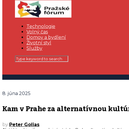
Technologie
Volný čas
Domov a bydlení
Životní styl
Služby
8. júna 2025
Kam v Prahe za alternatívnou kult
by
Peter Golias