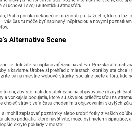
 si uchovali svoju autentickú atmosféru.
sta, Praha ponúka nekonečné možnosti pre každého, kto sa túži po
v – váš čas tu môže byť naplnený inšpiráciou a novými poznatkam
ľov.
’s Alternative Scene
Prahe, je dôležité si naplánovať vašu návštevu. Pražská alternat
y a kaviarne. Urobte si prehľad o miestach, ktoré by ste chceli n
ozrite sa na miestne webové stránky, sociálne siete a fóra, kde n
 tri dni, aby ste mali dostatok času na objavovanie rôznych čas
a vonkajšie podujatia, ktoré sú skvelou príležitosťou na stretnuti
e chcieť stráviť veľa času chodením a objavovaním skrytých záku
si mohli zapisovať poznámky alebo urobiť fotky z vašich obľúbe
alebo podujatia, ktoré navštívite, môžu byť nielen inšpirujúce, 
jlepšie skryté poklady v meste!