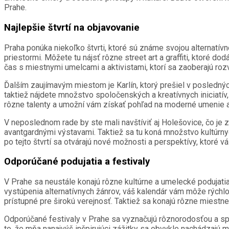
Prahe.
Najlepšie štvrtí na objavovanie
Praha ponúka niekoľko štvrti, ktoré sú známe svojou alternatív
priestormi. Môžete tu nájsť rôzne street art a graffiti, ktoré d
čas s miestnymi umelcami a aktivistami, ktorí sa zaoberajú rozv
Ďalším zaujímavým miestom je Karlín, ktorý prešiel v posledných
taktiež nájdete množstvo spoločenských a kreatívnych iniciatív
rôzne talenty a umožní vám získať pohľad na moderné umenie a 
V neposlednom rade by ste mali navštíviť aj Holešovice, čo je zn
avantgardnými výstavami. Taktiež sa tu koná množstvo kultúrny
po tejto štvrtí sa otvárajú nové možnosti a perspektívy, ktoré vás
Odporúčané podujatia a festivaly
V Prahe sa neustále konajú rôzne kultúrne a umelecké podujatia
vystúpenia alternatívnych žánrov, váš kalendár vám môže rýchlo 
prístupné pre širokú verejnosť. Taktiež sa konajú rôzne miestne
Odporúčané festivaly v Prahe sa vyznačujú rôznorodosťou a spor
to, že mňa nanajvýš inšpirujúci zážitky sa obvykle nachádzajú m