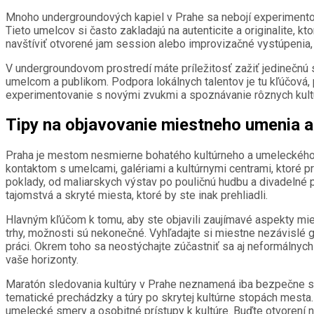
Mnoho undergroundových kapiel v Prahe sa nebojí experimentova
Tieto umelcov si často zakladajú na autenticite a originalite, k
navštíviť otvorené jam session alebo improvizačné vystúpenia, 
V undergroundovom prostredí máte príležitosť zažiť jedinečn
umelcom a publikom. Podpora lokálnych talentov je tu kľúčová, 
experimentovanie s novými zvukmi a spoznávanie rôznych kultú
Tipy na objavovanie miestneho umenia a
Praha je mestom nesmierne bohatého kultúrneho a umeleckého ž
kontaktom s umelcami, galériami a kultúrnymi centrami, ktoré p
poklady, od maliarskych výstav po pouličnú hudbu a divadelné 
tajomstvá a skryté miesta, ktoré by ste inak prehliadli.
Hlavným kľúčom k tomu, aby ste objavili zaujímavé aspekty mi
trhy, možnosti sú nekonečné. Vyhľadajte si miestne nezávislé g
práci. Okrem toho sa neostýchajte zúčastniť sa aj neformálnych 
vaše horizonty.
Maratón sledovania kultúry v Prahe neznamená iba bezpečne sa 
tematické prechádzky a túry po skrytej kultúrne stopách mesta.
umelecké smery a osobitné prístupy k kultúre. Buďte otvorení n