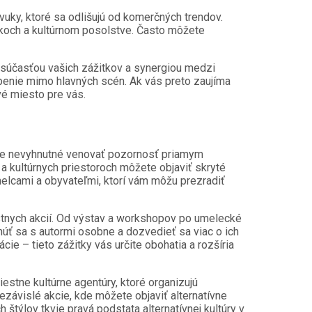
uky, ktoré sa odlišujú od komerčných trendov.
 prvkoch a kultúrnom posolstve. Často môžete
 súčasťou vašich zážitkov a synergiou medzi
úpenie mimo hlavných scén. Ak vás preto zaujíma
é miesto pre vás.
, je nevyhnutné venovať pozornosť priamym
 a kultúrnych priestoroch môžete objaviť skryté
melcami a obyvateľmi, ktorí vám môžu prezradiť
estnych akcií. Od výstav a workshopov po umelecké
núť sa s autormi osobne a dozvedieť sa viac o ich
ie – tieto zážitky vás určite obohatia a rozšíria
stne kultúrne agentúry, ktoré organizujú
ezávislé akcie, kde môžete objaviť alternatívne
štýlov tkvie pravá podstata alternatívnej kultúry v