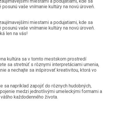
jzaujímavejšími miestami a podujatiami, kde sa
oré posunú vaše vnímanie kultúry na novú úroveň.
jzaujímavejšími miestami a podujatiami, kde sa
oré posunú vaše vnímanie kultúry na novú úroveň.
ká len na vás!
vna kultúra sa v tomto mestskom prostredí
ete sa stretnúť s rôznymi interpretáciami umenia,
e a nechajte sa inšpirovať kreativitou, ktorá vo
ete sa napríklad zapojiť do rôznych hudobných,
repojenie medzi jednotlivými umeleckými formami a
e vášho každodenného života.