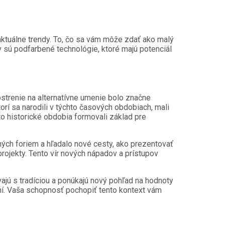
 aktuálne trendy. To, čo sa vám môže zdať ako malý
v sú podfarbené technológie, ktoré majú potenciál
aostrenie na alternatívne umenie bolo značne
orí sa narodili v týchto časových obdobiach, mali
to historické obdobia formovali základ pre
ých foriem a hľadalo nové cesty, ako prezentovať
rojekty. Tento vír nových nápadov a prístupov
vajú s tradíciou a ponúkajú nový pohľad na hodnoty
ení. Vaša schopnosť pochopiť tento kontext vám