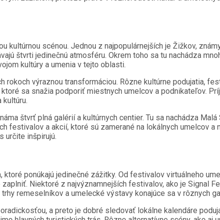
nou kultúrnou scénou. Jednou z najpopulárnejších je Žižkov, zná
odávajú štvrti jedinečnú atmosféru. Okrem toho sa tu nachádza mno
ojom kultúry a umenia v tejto oblasti.
 rokoch výraznou transformáciou. Rôzne kultúrne podujatia, festi
, ktoré sa snažia podporiť miestnych umelcov a podnikateľov. Prí
kultúru.
áma štvrť plná galérií a kultúrnych centier. Tu sa nachádza Malá 
ch festivalov a akcií, ktoré sú zamerané na lokálnych umelcov 
 určite inšpirujú.
, ktoré ponúkajú jedinečné zážitky. Od festivalov virtuálneho u
zaplniť. Niektoré z najvýznamnejších festivalov, ako je Signal Fe
 trhy remeselníkov a umelecké výstavy konajúce sa v rôznych galé
adickosťou, a preto je dobré sledovať lokálne kalendáre podujatí
imo hlavných turistických trás. Rôzne alternatívne scény, ako aj 