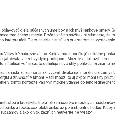
 objavovať diela súčasných umelcov a ich myšlienkové smery. 
anice tradičného umenia. Počas vašich návštev si všimnete, že 
eho interpretácii. Tieto galérie nie sú len priestorom na vystaven
 sú Vltavské nábrežie alebo Karlov most, ponúkajú unikátne pohľ
 zaujať divákov neobvyklým prístupom. Môžete si tak užiť umenie
o inštalácií veľmi často odhaľuje nové úhly pohľadu na známe m
iách a inštaláciách sa snaží vyzvať diváka na interakciu a zamys
ergiu a zručnosť v umení. Patrí medzi to aj experimentálny prís
enie v tomto kontexte vás výnimočne vtiahne do jeho jedinečnéh
tosťou a kreativitu, ktorá láka množstvo miestnych hudobníkov 
 od punku a rocku, cez elektroniku, až po ambientnú hudbu. Klub
ubžánrov a ako divák zažiť ich neuveriteľné výrazy.