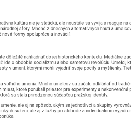
ívna kultúra nie je statická, ale neustále sa vyvíja a reaguje na
inárodnej sféry. Mnohé z dnešných alternatívnych hnutí a umelco
iť nové formy spolupráce a inovácií.
máte dôležité nahliadnuť do jej historického kontextu. Mediálne z
 už ide o obdobie socializmu alebo sametovú revolúciu. Umelci, kt
ty v umení, ktorými mohli vyjadriť svoje pocity a myšlienky. Tie
a voľného umenia. Mnoho umelcov sa začalo odkláňať od tradičn
h miest, ktoré ponúkali priestor pre experimenty a nekonvenčné p
, ktorá sa stala prirodzenou súčasťou pražskej identity.
 umenie, ale aj na spôsob, akým sa jednotlivci a skupiny vyrovná
ických súžení, ale aj z túžby po slobode a individuálnom vyjadr
 ponúka.