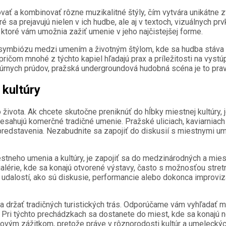
ť a kombinovať rôzne muzikalitné štýly, čím vytvára unikátne zv
toré sa prejavujú nielen v ich hudbe, ale aj v textoch, vizuálnych
ktoré vám umožnia zažiť umenie v jeho najčistejšej forme.
ú symbiózu medzi umením a životným štýlom, kde sa hudba stáva
pričom mnohé z týchto kapiel hľadajú prax a príležitosti na vyst
rnych prúdov, pražská undergroundová hudobná scéna je to prav
 kultúry
ivota. Ak chcete skutočne preniknúť do hĺbky miestnej kultúry
resahujú komerčné tradičné umenie. Pražské uliciach, kaviarniach
predstavenia. Nezabudnite sa zapojiť do diskusií s miestnymi u
estneho umenia a kultúry, je zapojiť sa do medzinárodných a mi
alérie, kde sa konajú otvorené výstavy, často s možnosťou stret
udalostí, ako sú diskusie, performancie alebo dokonca improvizác
držať tradičných turistických trás. Odporúčame vám vyhľadať mie
 Pri týchto prechádzkach sa dostanete do miest, kde sa konajú n
ovým zážitkom, pretože práve v rôznorodosti kultúr a umeleckých 