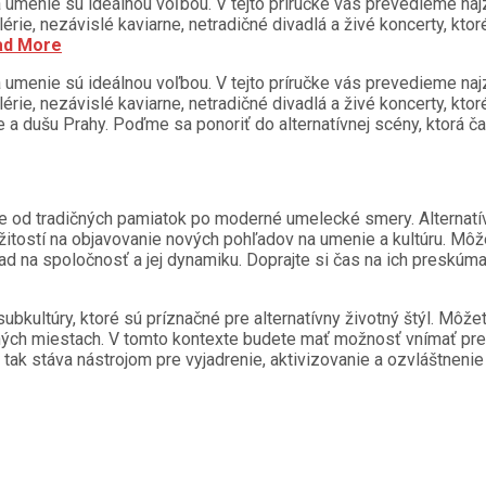
a a umenie sú ideálnou voľbou. V tejto príručke vás prevedieme na
lérie, nezávislé kaviarne, netradičné divadlá a živé koncerty, kt
d More
a a umenie sú ideálnou voľbou. V tejto príručke vás prevedieme na
lérie, nezávislé kaviarne, netradičné divadlá a živé koncerty, kt
 a dušu Prahy. Poďme sa ponoriť do alternatívnej scény, ktorá ča
hne od tradičných pamiatok po moderné umelecké smery. Alternatí
ežitostí na objavovanie nových pohľadov na umenie a kultúru. Môž
ad na spoločnosť a jej dynamiku. Doprajte si čas na ich preskúmani
subkultúry, ktoré sú príznačné pre alternatívny životný štýl. Môž
dičných miestach. V tomto kontexte budete mať možnosť vnímať p
tak stáva nástrojom pre vyjadrenie, aktivizovanie a ozvláštneni