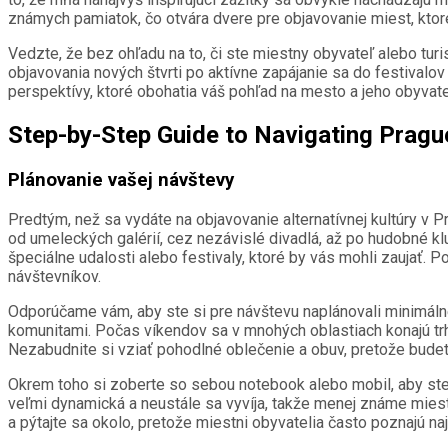
známych pamiatok, čo otvára dvere pre objavovanie miest, ktoré
Vedzte, že bez ohľadu na to, či ste miestny obyvateľ alebo turi
objavovania nových štvrti po aktívne zapájanie sa do festivalo
perspektívy, ktoré obohatia váš pohľad na mesto a jeho obyvate
Step-by-Step Guide to Navigating Prague
Plánovanie vašej návštevy
Predtým, než sa vydáte na objavovanie alternatívnej kultúry v 
od umeleckých galérií, cez nezávislé divadlá, až po hudobné klub
špeciálne udalosti alebo festivaly, ktoré by vás mohli zaujať. P
návštevníkov.
Odporúčame vám, aby ste si pre návštevu naplánovali minimálne
komunitami. Počas víkendov sa v mnohých oblastiach konajú trhy 
Nezabudnite si vziať pohodlné oblečenie a obuv, pretože budet
Okrem toho si zoberte so sebou notebook alebo mobil, aby ste 
veľmi dynamická a neustále sa vyvíja, takže menej známe miesta 
a pýtajte sa okolo, pretože miestni obyvatelia často poznajú na