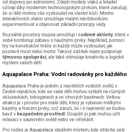
od dopravy po astronomii. Zdejší modely vlaků a letadel
ožívají díky moderním technologickým prvkům, které zaručují,
že si děti mohou vše vyzkoušet na vlastní kůži. Mnoho
interaktivních stanic umožňuje malým návštěvníkům
experimentovat a objevovat základní principy vědy.
Rozsáhlé prostory muzea umožňují i
rodinné aktivity
, které v
sobě kombinují zábavu s naučnými prvky. Například, pomocí
hry na konstrukční hráče si každý může vyzkoušet, jak
postavit most nebo motor. Takový zážitek nejen podporuje
týmovou spolupráci
, ale také stimuluje kreativitu a logické
myšlení vašich dětí.
Aquapalace Praha: Vodní radovánky pro každého
Aquapalace Praha je jedním z největších vodních světů v
České republice, kde se vaše děti mohou vyřádit na různých
skluzavkách, tobogánech a ve vlnových bazénech. Velkou
atrakcí je i prostor pro malé děti, který je vybaven mělkými
bazény a hracími prvky, což zaručí, že i ti nejmenší se budou
bavit v
bezpečném prostředí
. Dospělí si pak mohou užít
relaxaci v saunovém světě nebo ve vířivkách.
Pro rodiny je Aquapalace ideálním místem, kde strávíte celý