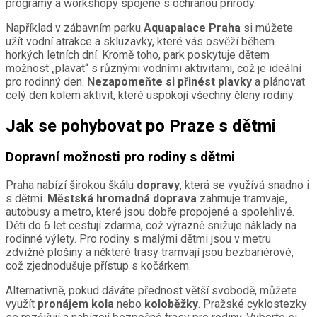
programy a workshopy spojené s ochranou přírody.
Například v zábavním parku
Aquapalace Praha
si můžete
užít vodní atrakce a skluzavky, které vás osvěží během
horkých letních dní. Kromě toho, park poskytuje dětem
možnost „plavat“ s různými vodními aktivitami, což je ideální
pro rodinný den.
Nezapomeňte si přinést plavky
a plánovat
celý den kolem aktivit, které uspokojí všechny členy rodiny.
Jak se pohybovat po Praze s dětmi
Dopravní možnosti pro rodiny s dětmi
Praha nabízí širokou škálu
dopravy
, která se využívá snadno i
s dětmi.
Městská hromadná doprava
zahrnuje tramvaje,
autobusy a metro, které jsou dobře propojené a spolehlivé.
Děti do 6 let cestují zdarma, což výrazně snižuje náklady na
rodinné výlety. Pro rodiny s malými dětmi jsou v metru
zdvižné plošiny a některé trasy tramvají jsou bezbariérové,
což zjednodušuje přístup s kočárkem.
Alternativně, pokud dáváte přednost větší svobodě, můžete
využít
pronájem kola
nebo
koloběžky
. Pražské cyklostezky