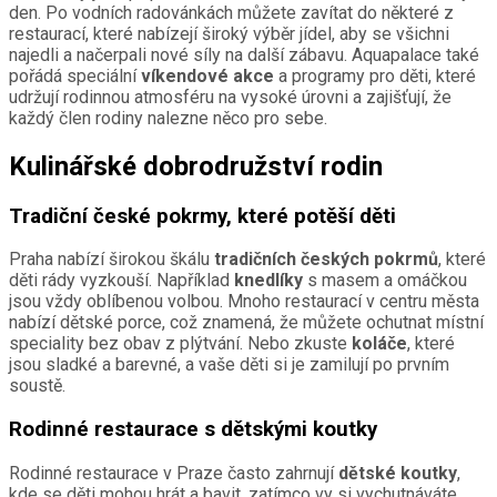
den. Po vodních radovánkách můžete zavítat do některé z
restaurací, které nabízejí široký výběr jídel, aby se všichni
najedli a načerpali nové síly na další zábavu. Aquapalace také
pořádá speciální
víkendové akce
a programy pro děti, které
udržují rodinnou atmosféru na vysoké úrovni a zajišťují, že
každý člen rodiny nalezne něco pro sebe.
Kulinářské dobrodružství rodin
Tradiční české pokrmy, které potěší děti
Praha nabízí širokou škálu
tradičních českých pokrmů
, které
děti rády vyzkouší. Například
knedlíky
s masem a omáčkou
jsou vždy oblíbenou volbou. Mnoho restaurací v centru města
nabízí dětské porce, což znamená, že můžete ochutnat místní
speciality bez obav z plýtvání. Nebo zkuste
koláče
, které
jsou sladké a barevné, a vaše děti si je zamilují po prvním
soustě.
Rodinné restaurace s dětskými koutky
Rodinné restaurace v Praze často zahrnují
dětské koutky
,
kde se děti mohou hrát a bavit, zatímco vy si vychutnáváte