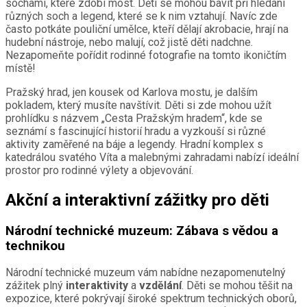
sochami, které zdobí most. Děti se mohou bavit při hledání
různých soch a legend, které se k nim vztahují. Navíc zde
často potkáte pouliční umělce, kteří dělají akrobacie, hrají na
hudební nástroje, nebo malují, což jistě děti nadchne.
Nezapomeňte pořídit rodinné fotografie na tomto ikoničtím
místě!
Pražský hrad, jen kousek od Karlova mostu, je dalším
pokladem, který musíte navštívit. Děti si zde mohou užít
prohlídku s názvem „Cesta Pražským hradem“, kde se
seznámí s fascinující historií hradu a vyzkouší si různé
aktivity zaměřené na báje a legendy. Hradní komplex s
katedrálou svatého Víta a malebnými zahradami nabízí ideální
prostor pro rodinné výlety a objevování.
Akční a interaktivní zážitky pro děti
Národní technické muzeum: Zábava s vědou a
technikou
Národní technické muzeum vám nabídne nezapomenutelný
zážitek plný
interaktivity
a
vzdělání
. Děti se mohou těšit na
expozice, které pokrývají široké spektrum technických oborů,