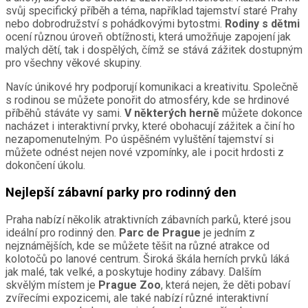
svůj specifický příběh a téma, například tajemství staré Prahy
nebo dobrodružství s pohádkovými bytostmi.
Rodiny s dětmi
ocení různou úroveň obtížnosti, která umožňuje zapojení jak
malých dětí, tak i dospělých, čímž se stává zážitek dostupným
pro všechny věkové skupiny.
Navíc únikové hry podporují komunikaci a kreativitu. Společně
s rodinou se můžete ponořit do atmosféry, kde se hrdinové
příběhů stáváte vy sami.
V některých herně
můžete dokonce
nacházet i interaktivní prvky, které obohacují zážitek a činí ho
nezapomenutelným. Po úspěšném vyluštění tajemství si
můžete odnést nejen nové vzpomínky, ale i pocit hrdosti z
dokončení úkolu.
Nejlepší zábavní parky pro rodinný den
Praha nabízí několik atraktivních zábavních parků, které jsou
ideální pro rodinný den.
Parc de Prague
je jedním z
nejznámějších, kde se můžete těšit na různé atrakce od
kolotočů po lanové centrum. Široká škála herních prvků láká
jak malé, tak velké, a poskytuje hodiny zábavy. Dalším
skvělým místem je
Prague Zoo
, která nejen, že děti pobaví
zvířecími expozicemi, ale také nabízí různé interaktivní