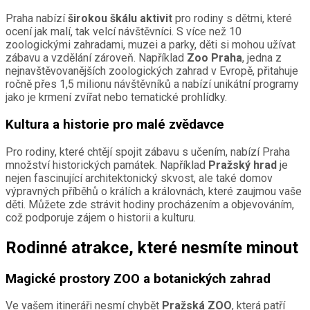
Praha nabízí
širokou škálu aktivit
pro rodiny s dětmi, které
ocení jak malí, tak velcí návštěvníci. S více než 10
zoologickými zahradami, muzei a parky, děti si mohou užívat
zábavu a vzdělání zároveň. Například
Zoo Praha
, jedna z
nejnavštěvovanějších zoologických zahrad v Evropě, přitahuje
ročně přes 1,5 milionu návštěvníků a nabízí unikátní programy
jako je krmení zvířat nebo tematické prohlídky.
Kultura a historie pro malé zvědavce
Pro rodiny, které chtějí spojit zábavu s učením, nabízí Praha
množství historických památek. Například
Pražský hrad
je
nejen fascinující architektonický skvost, ale také domov
výpravných příběhů o králích a královnách, které zaujmou vaše
děti. Můžete zde strávit hodiny procházením a objevováním,
což podporuje zájem o historii a kulturu.
Rodinné atrakce, které nesmíte minout
Magické prostory ZOO a botanických zahrad
Ve vašem itineráři nesmí chybět
Pražská ZOO
, která patří