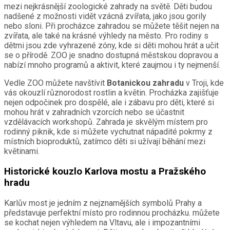
mezi nejkrásnější zoologické zahrady na světě. Děti budou
nadšené z možnosti vidět vzácná zvířata, jako jsou gorily
nebo sloni. Při procházce zahradou se můžete těšit nejen na
zvířata, ale také na krásné výhledy na město. Pro rodiny s
dětmi jsou zde vyhrazené zóny, kde si děti mohou hrát a učit
se o přírodě. ZOO je snadno dostupná městskou dopravou a
nabízí mnoho programů a aktivit, které zaujmou i ty nejmenší.
Vedle ZOO můžete navštívit
Botanickou zahradu
v Troji, kde
vás okouzlí různorodost rostlin a květin. Procházka zajišťuje
nejen odpočinek pro dospělé, ale i zábavu pro děti, které si
mohou hrát v zahradních vzorcích nebo se účastnit
vzdělávacích workshopů. Zahrada je skvělým místem pro
rodinný piknik, kde si můžete vychutnat nápadité pokrmy z
místních bioproduktů, zatímco děti si užívají běhání mezi
květinami.
Historické kouzlo Karlova mostu a Pražského
hradu
Karlův most je jedním z nejznamějších symbolů Prahy a
představuje perfektní místo pro rodinnou procházku. můžete
se kochat nejen výhledem na Vltavu, ale i impozantními