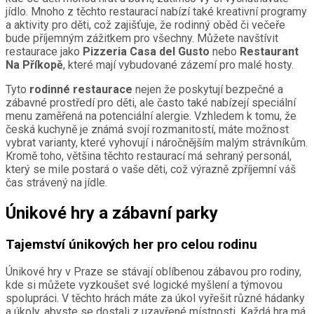
jídlo. Mnoho z těchto restaurací nabízí také kreativní programy
a aktivity pro děti, což zajišťuje, že rodinný oběd či večeře
bude příjemným zážitkem pro všechny. Můžete navštívit
restaurace jako
Pizzeria Casa del Gusto
nebo
Restaurant
Na Příkopě
, které mají vybudované zázemí pro malé hosty.
Tyto
rodinné restaurace
nejen že poskytují bezpečné a
zábavné prostředí pro děti, ale často také nabízejí speciální
menu zaměřená na potenciální alergie. Vzhledem k tomu, že
česká kuchyně je známá svojí rozmanitostí, máte možnost
vybrat varianty, které vyhovují i náročnějším malým strávníkům.
Kromě toho, většina těchto restaurací má sehraný personál,
který se mile postará o vaše děti, což výrazně zpříjemní váš
čas strávený na jídle.
Únikové hry a zábavní parky
Tajemství únikových her pro celou rodinu
Únikové hry v Praze se stávají oblíbenou zábavou pro rodiny,
kde si můžete vyzkoušet své logické myšlení a týmovou
spolupráci. V těchto hrách máte za úkol vyřešit různé hádanky
a úkoly, abyste se dostali z uzavřené místnosti. Každá hra má