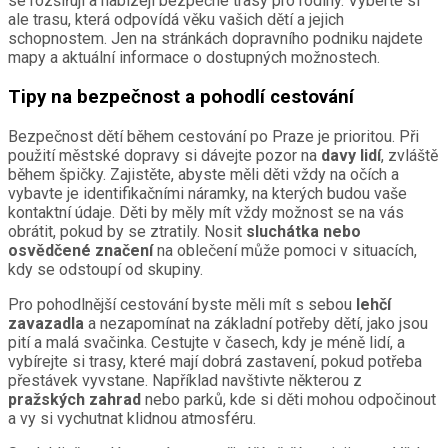
se rozšiřují a nabízejí bezpečné trasy pro rodiny. Vyberte si
ale trasu, která odpovídá věku vašich dětí a jejich
schopnostem. Jen na stránkách dopravního podniku najdete
mapy a aktuální informace o dostupných možnostech.
Tipy na bezpečnost a pohodlí cestování
Bezpečnost dětí během cestování po Praze je prioritou. Při
použití městské dopravy si dávejte pozor na
davy lidí
, zvláště
během špičky. Zajistěte, abyste měli děti vždy na očích a
vybavte je identifikačními náramky, na kterých budou vaše
kontaktní údaje. Děti by měly mít vždy možnost se na vás
obrátit, pokud by se ztratily. Nosit
sluchátka nebo
osvědčené značení
na oblečení může pomoci v situacích,
kdy se odstoupí od skupiny.
Pro pohodlnější cestování byste měli mít s sebou
lehčí
zavazadla
a nezapomínat na základní potřeby dětí, jako jsou
pití a malá svačinka. Cestujte v časech, kdy je méně lidí, a
vybírejte si trasy, které mají dobrá zastavení, pokud potřeba
přestávek vyvstane. Například navštivte některou z
pražských zahrad
nebo parků, kde si děti mohou odpočinout
a vy si vychutnat klidnou atmosféru.