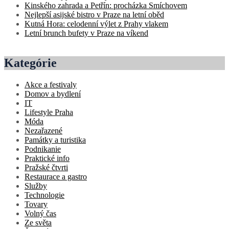
Kinského zahrada a Petřín: procházka Smíchovem
Nejlepší asijské bistro v Praze na letní oběd
Kutná Hora: celodenní výlet z Prahy vlakem
Letní brunch bufety v Praze na víkend
Kategórie
Akce a festivaly
Domov a bydlení
IT
Lifestyle Praha
Móda
Nezařazené
Památky a turistika
Podnikanie
Praktické info
Pražské čtvrti
Restaurace a gastro
Služby
Technologie
Tovary
Volný čas
Ze světa