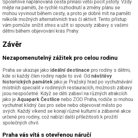
Spolehlivě naplánovaná cesta přináší větší pocit jistoty. Vždy
mějte na paměti, že rychlé rozhodnutí a změny plánu se
mohou vyvinout během cesty, a proto je dobré mít na paměti
několik možných alternativních tras či aktivit. Tento přístup
vám pomůže snížit stres a užít si spousty zábavy s vašimi
dětmi během objevování krás Prahy.
Závěr
Nezapomenutelný zážitek pro celou rodinu
Praha se ukazuje jako
ideální destinace
pro rodiny s dětmi,
kde si každý člen rodiny najde to své. Od
návštěvy
historických památek
jako je Pražský hrad po vychutnávání
místních specialit v rodinných restauracích, možnosti zábavy
jsou nespočetné. Když se děti zabaví na různých atrakcích
jako je
Aquapark Čestlice
nebo ZOO Praha, rodiče si mohou
vychutnat klidný čas pro sebe nebo objevovat město po
svých. Každý víkend se konají různé kulturní a zábavné akce
určené pro rodiny, což nabízí další příležitosti k prožití
společných chvil.
Praha vás vítá s otevřenou náručí