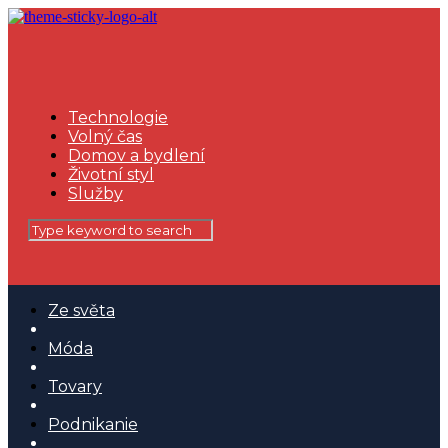
Technologie
Volný čas
Domov a bydlení
Životní styl
Služby
Ze světa
Móda
Tovary
Podnikanie