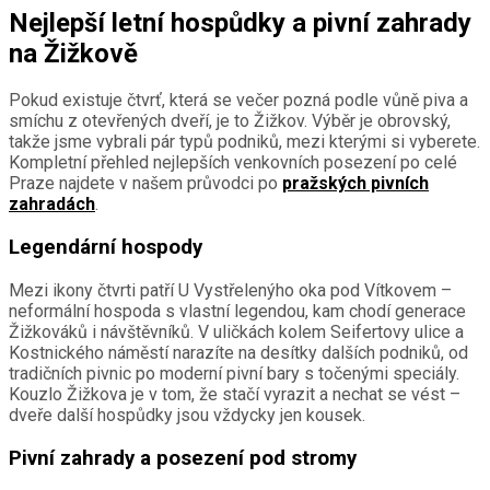
Nejlepší letní hospůdky a pivní zahrady
na Žižkově
Pokud existuje čtvrť, která se večer pozná podle vůně piva a
smíchu z otevřených dveří, je to Žižkov. Výběr je obrovský,
takže jsme vybrali pár typů podniků, mezi kterými si vyberete.
Kompletní přehled nejlepších venkovních posezení po celé
Praze najdete v našem průvodci po
pražských pivních
zahradách
.
Legendární hospody
Mezi ikony čtvrti patří U Vystřelenýho oka pod Vítkovem –
neformální hospoda s vlastní legendou, kam chodí generace
Žižkováků i návštěvníků. V uličkách kolem Seifertovy ulice a
Kostnického náměstí narazíte na desítky dalších podniků, od
tradičních pivnic po moderní pivní bary s točenými speciály.
Kouzlo Žižkova je v tom, že stačí vyrazit a nechat se vést –
dveře další hospůdky jsou vždycky jen kousek.
Pivní zahrady a posezení pod stromy