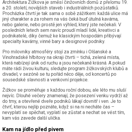
Architektura Žižkova je směsí činžovních domů z přelomu 19.
a 20. století, novějších staveb i industriálních pozůstatků.
Procházka čtvrtí je tak sama o sobě zážitkem: každá ulice má
jiný charakter a za rohem na vás čeká buď útulná kavárna,
nebo galerie, nebo prostě jen výhled, který jste nečekali. V
posledních letech sem navíc proudí mladí lidé, kreativci a
podnikatelé, díky čemuž ke klasickým hospodám přibývají
specialty kavárny, vinné bary a designové podniky.
Pro milovníky atmosféry stojí za zmínku i Olšanské a
Vinohradské hřbitovy na okraji čtvrti – tichá, zelená místa,
která nabízejí únik od ruchu a jsou nečekaně krásná. A pokud
máte rádi živou kulturu, sledujte program žižkovských klubů a
divadel; v sezóně se tu pořád něco děje, od koncertů po
sousedské slavnosti a venkovní projekce.
Žižkov se proměňuje s každou roční dobou, ale léto mu sluší
nejvíc. Dlouhé večery znamenají, že posezení venku vydrží až
do tmy, a otevřené dveře podniků lákají dovnitř i ven. Je to
čtvrť, kterou nejlíp poznáte, když si na ni necháte čas –
nevyplatí se spěchat, vyplatí se zůstat a nechat se vést tím,
kam vás zavede další ulička.
Kam na jídlo před pivem