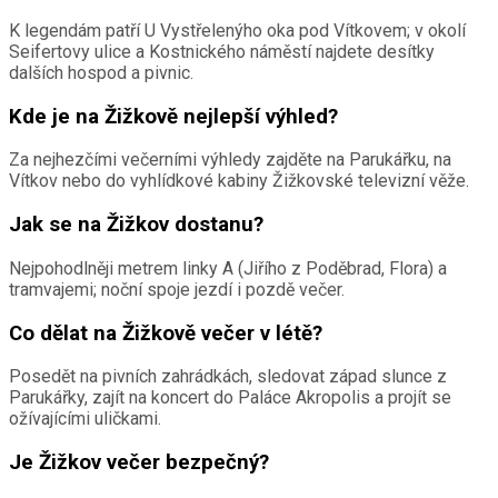
K legendám patří U Vystřelenýho oka pod Vítkovem; v okolí
Seifertovy ulice a Kostnického náměstí najdete desítky
dalších hospod a pivnic.
Kde je na Žižkově nejlepší výhled?
Za nejhezčími večerními výhledy zajděte na Parukářku, na
Vítkov nebo do vyhlídkové kabiny Žižkovské televizní věže.
Jak se na Žižkov dostanu?
Nejpohodlněji metrem linky A (Jiřího z Poděbrad, Flora) a
tramvajemi; noční spoje jezdí i pozdě večer.
Co dělat na Žižkově večer v létě?
Posedět na pivních zahrádkách, sledovat západ slunce z
Parukářky, zajít na koncert do Paláce Akropolis a projít se
ožívajícími uličkami.
Je Žižkov večer bezpečný?