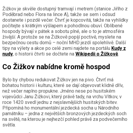
Žižkov je skvěle dostupný tramvají i metrem (stanice Jiřího z
Poděbrad nebo Flora na lince A), takže se sem i odsud
dostanete i pozdě večer. Čtvrť je kopcovitá, takže na vyhlídky
počítejte s krátkým výšlapem a pohodlnou obuví. Oblíbené
hospody bývají v pátek a sobotu plné, ale o to je atmosféra
živější. A protože se na Žižkově popíjí poctivě, myslete na
bezpečnou cestu domů – noční MHD jezdí spolehlivě. Další
tipy na výlety a akce po celé zemi najdete na portálu
Kudy z
nudy
, o historii čtvrti se dočtete na
Wikipedii o Žižkově
.
Co Žižkov nabídne kromě hospod
Bylo by chybou redukovat Žižkov jen na pivo. Čtvrť má
bohatou historii i kulturu, které se dají objevovat klidně dřív,
než večer naplno propukne. Jméno nese po husitském
vojevůdci Janu Žižkovi, který právě tady, na vrchu Vítkov, v
roce 1420 svedl jednu z nejslavnějších husitských bitev.
Připomíná ho monumentální jezdecká socha u Národního
památníku – jedna z největších bronzových jezdeckých soch
na světě, na kterou je nejhezčí pohled právě za podvečerního
světla.