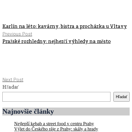
Karlín na léto: kavárny, bistra a procházka u Vltavy
Previous Post
Pražské rozhledny: nejhezčí výhledy na město
Next Post
Hľadať
Hľadať
Najnovšie články
Nejlepší kebab a street food v centru Prahy
Výlet do Českého ráje z Prahy: skály a hrady