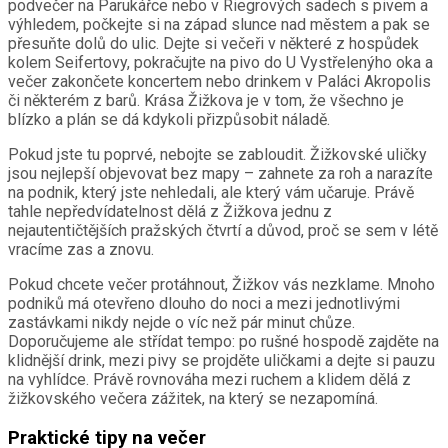
podvečer na Parukářce nebo v Riegrových sadech s pivem a
výhledem, počkejte si na západ slunce nad městem a pak se
přesuňte dolů do ulic. Dejte si večeři v některé z hospůdek
kolem Seifertovy, pokračujte na pivo do U Vystřelenýho oka a
večer zakončete koncertem nebo drinkem v Paláci Akropolis
či některém z barů. Krása Žižkova je v tom, že všechno je
blízko a plán se dá kdykoli přizpůsobit náladě.
Pokud jste tu poprvé, nebojte se zabloudit. Žižkovské uličky
jsou nejlepší objevovat bez mapy – zahnete za roh a narazíte
na podnik, který jste nehledali, ale který vám učaruje. Právě
tahle nepředvídatelnost dělá z Žižkova jednu z
nejautentičtějších pražských čtvrtí a důvod, proč se sem v létě
vracíme zas a znovu.
Pokud chcete večer protáhnout, Žižkov vás nezklame. Mnoho
podniků má otevřeno dlouho do noci a mezi jednotlivými
zastávkami nikdy nejde o víc než pár minut chůze.
Doporučujeme ale střídat tempo: po rušné hospodě zajděte na
klidnější drink, mezi pivy se projděte uličkami a dejte si pauzu
na vyhlídce. Právě rovnováha mezi ruchem a klidem dělá z
žižkovského večera zážitek, na který se nezapomíná.
Praktické tipy na večer