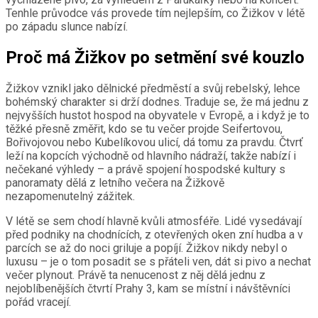
Tenhle průvodce vás provede tím nejlepším, co Žižkov v létě
po západu slunce nabízí.
Proč má Žižkov po setmění své kouzlo
Žižkov vznikl jako dělnické předměstí a svůj rebelský, lehce
bohémský charakter si drží dodnes. Traduje se, že má jednu z
nejvyšších hustot hospod na obyvatele v Evropě, a i když je to
těžké přesně změřit, kdo se tu večer projde Seifertovou,
Bořivojovou nebo Kubelíkovou ulicí, dá tomu za pravdu. Čtvrť
leží na kopcích východně od hlavního nádraží, takže nabízí i
nečekané výhledy – a právě spojení hospodské kultury s
panoramaty dělá z letního večera na Žižkově
nezapomenutelný zážitek.
V létě se sem chodí hlavně kvůli atmosféře. Lidé vysedávají
před podniky na chodnících, z otevřených oken zní hudba a v
parcích se až do noci griluje a popíjí. Žižkov nikdy nebyl o
luxusu – je o tom posadit se s přáteli ven, dát si pivo a nechat
večer plynout. Právě ta nenucenost z něj dělá jednu z
nejoblíbenějších čtvrtí Prahy 3, kam se místní i návštěvníci
pořád vracejí.