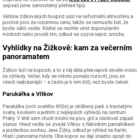
sepsali jsme samostatný přehled tipů.
Většina žižkovských hospod sází na neformální atmosféru a
poctivé pivo za rozumnou cenu, takže se nemusíte bát, že
byste sáhli vedle. Klidně se nechte vést doporučením
místních nebo prostě tím, odkud se ozývá nejvíc smíchu.
Vyhlídky na Žižkově: kam za večerním
panoramatem
Žižkov leží na kopcích, a to z něj dělá překvapivě skvělé místo
na výhledy. Večer, kdy se město pomalu rozsvítí, jsou ze
všech nejkrásnější – a často je k nim blíž, než byste čekali.
Parukářka a Vítkov
Parukářka (vrch svatého Kříže) je oblíbený park s travnatými
svahy, kioskem a jedním z nejlepších výhledů na centrum
Prahy. V létě sem chodí místní na pivo, gril a sledovat západ
slunce. Hned vedle se zvedá Vítkov s Národním památníkem
a jezdeckou sochou Jana Žižky, odkud je výhled na Karlín,
Hrad i panorama města. Oba kopce se dají snadno spojit do