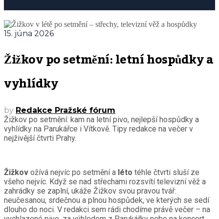
15. júna 2026
Žižkov po setmění: letní hospůdky a
vyhlídky
by
Redakce Pražské fórum
Žižkov po setmění: kam na letní pivo, nejlepší hospůdky a
vyhlídky na Parukářce i Vítkově. Tipy redakce na večer v
nejživější čtvrti Prahy.
Žižkov
ožívá nejvíc po setmění a
léto
téhle čtvrti sluší ze
všeho nejvíc. Když se nad střechami rozsvítí televizní věž a
zahrádky se zaplní, ukáže Žižkov svou pravou tvář:
neučesanou, srdečnou a plnou hospůdek, ve kterých se sedí
dlouho do noci. V redakci sem rádi chodíme právě večer – na
vychlazené pivo, za výhledem z Parukářky nebo na koncert.