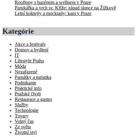
Rooftopy s bazénem a wellness v Praze
Parukářka a vrch sv. Kříže: západ slunce na Žižkově
Letní koktejly a mocktaily: kam v Praze
Kategórie
Akce a festivaly
Domov a bydlení
IT
Lifestyle Praha
Móda
Nezařazené
Památky a turistika
Podnikanie
Praktické info
Pražské čtvrti
Restaurace a gastro
Služby
Technologie
Tovary
Volný čas
Ze světa
Životní styl