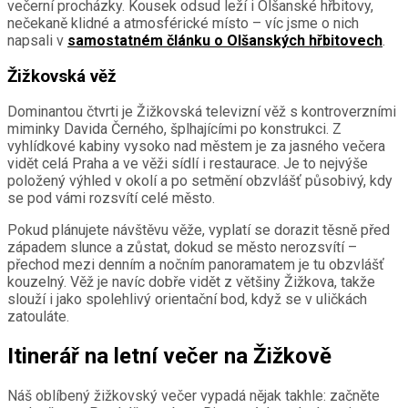
večerní procházky. Kousek odsud leží i Olšanské hřbitovy,
nečekaně klidné a atmosférické místo – víc jsme o nich
napsali v
samostatném článku o Olšanských hřbitovech
.
Žižkovská věž
Dominantou čtvrti je Žižkovská televizní věž s kontroverzními
miminky Davida Černého, šplhajícími po konstrukci. Z
vyhlídkové kabiny vysoko nad městem je za jasného večera
vidět celá Praha a ve věži sídlí i restaurace. Je to nejvýše
položený výhled v okolí a po setmění obzvlášť působivý, kdy
se pod vámi rozsvítí celé město.
Pokud plánujete návštěvu věže, vyplatí se dorazit těsně před
západem slunce a zůstat, dokud se město nerozsvítí –
přechod mezi denním a nočním panoramatem je tu obzvlášť
kouzelný. Věž je navíc dobře vidět z většiny Žižkova, takže
slouží i jako spolehlivý orientační bod, když se v uličkách
zatouláte.
Itinerář na letní večer na Žižkově
Náš oblíbený žižkovský večer vypadá nějak takhle: začněte