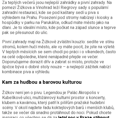
Za teplých večerů jsou nejlepší zahrádky a pivní zahrady. Na
pomezí Žižkova a Vinohrad leží Riegrovy sady s populární
zahradní restaurací, kde se pod kaštany sedí u piva s
výhledem na Prahu. Posezení pod stromy nabízejí i kiosky a
hospůdky v parku na Parukářce, odkud máte město jako na
dlani. Je to ideální místo, kde počkat na západ slunce a teprve
pak se přesunout do ulic.
Pivní zahrady mají na Žižkově zvláštní kouzlo: sedíte ve stínu
stromů, kolem hučí město, ale vy máte pocit, že jste na výletě.
V teplých měsících se sem chodí po práci i o víkendech, často
na celé odpoledne, které nenápadně přejde ve večer.
Doporučujeme dorazit dřív a zabrat si místo, protože ve
špičce bývá o dobré stoly nouze – a nejlepší zážitek nabízí
kombinace piva a výhledu.
Kam za hudbou a barovou kulturou
Žižkov není jen o pivu. Legendou je Palác Akropolis v
Kubelíkově ulici, multižánrový kulturní prostor s koncerty,
klubem a kavárnou, který patří k pilířům pražské hudební
scény. V okolí najdete řadu koktejlových barů i menších klubů,
takže se večer dá snadno protáhnout do noci. Pokud chcete
inspiraci, co všechno se dá za
letní noc v Praze stihnout
,