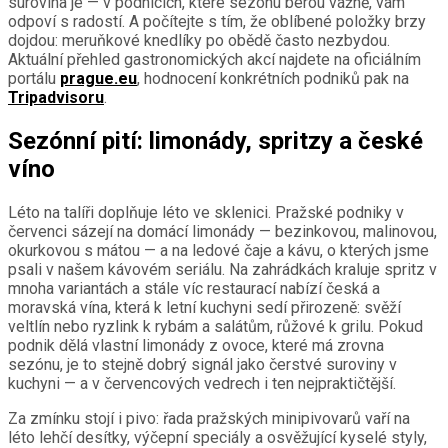
surovina je — v podnicích, které sezónu berou vážně, vám
odpoví s radostí. A počítejte s tím, že oblíbené položky brzy
dojdou: meruňkové knedlíky po obědě často nezbydou.
Aktuální přehled gastronomických akcí najdete na oficiálním
portálu
prague.eu
, hodnocení konkrétních podniků pak na
Tripadvisoru
.
Sezónní pití: limonády, spritzy a české
víno
Léto na talíři doplňuje léto ve sklenici. Pražské podniky v
červenci sázejí na domácí limonády — bezinkovou, malinovou,
okurkovou s mátou — a na ledové čaje a kávu, o kterých jsme
psali v našem kávovém seriálu. Na zahrádkách kraluje spritz v
mnoha variantách a stále víc restaurací nabízí česká a
moravská vína, která k letní kuchyni sedí přirozeně: svěží
veltlín nebo ryzlink k rybám a salátům, růžové k grilu. Pokud
podnik dělá vlastní limonády z ovoce, které má zrovna
sezónu, je to stejně dobrý signál jako čerstvé suroviny v
kuchyni — a v červencových vedrech i ten nejpraktičtější.
Za zmínku stojí i pivo: řada pražských minipivovarů vaří na
léto lehčí desítky, výčepní speciály a osvěžující kyselé styly,