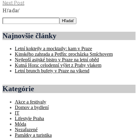
Next Post
Hľadať
Hľadať
Najnovšie články
Letní koktejly a mocktaily: kam v Praze
Kinského zahrada a Petřín: procházka Smíchovem
Nejlepší asijské bistro v Praze na letní oběd
Kutná Hora: celodenní výlet z Prahy vlakem
Letní brunch bufety v Praze na víkend
Kategórie
Akce a festivaly
Domov a bydlení
IT
Lifestyle Praha
Móda
Nezařazené
Památky a turistika