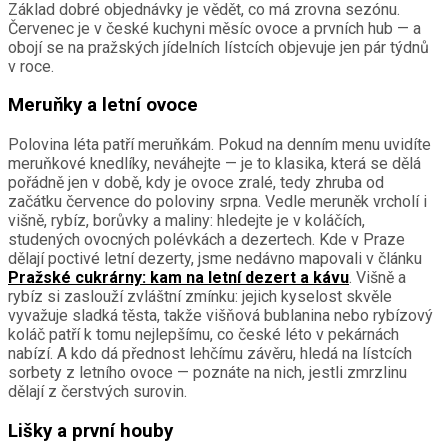
Základ dobré objednávky je vědět, co má zrovna sezónu.
Červenec je v české kuchyni měsíc ovoce a prvních hub — a
obojí se na pražských jídelních lístcích objevuje jen pár týdnů
v roce.
Meruňky a letní ovoce
Polovina léta patří meruňkám. Pokud na denním menu uvidíte
meruňkové knedlíky, neváhejte — je to klasika, která se dělá
pořádně jen v době, kdy je ovoce zralé, tedy zhruba od
začátku července do poloviny srpna. Vedle meruněk vrcholí i
višně, rybíz, borůvky a maliny: hledejte je v koláčích,
studených ovocných polévkách a dezertech. Kde v Praze
dělají poctivé letní dezerty, jsme nedávno mapovali v článku
Pražské cukrárny: kam na letní dezert a kávu
. Višně a
rybíz si zaslouží zvláštní zmínku: jejich kyselost skvěle
vyvažuje sladká těsta, takže višňová bublanina nebo rybízový
koláč patří k tomu nejlepšímu, co české léto v pekárnách
nabízí. A kdo dá přednost lehčímu závěru, hledá na lístcích
sorbety z letního ovoce — poznáte na nich, jestli zmrzlinu
dělají z čerstvých surovin.
Lišky a první houby