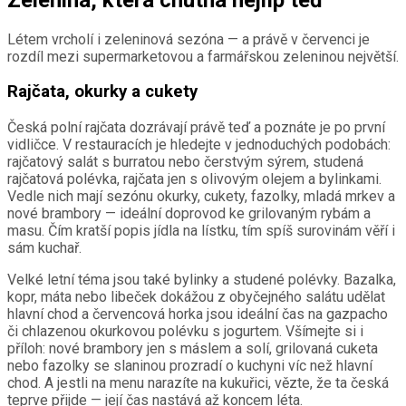
Létem vrcholí i zeleninová sezóna — a právě v červenci je
rozdíl mezi supermarketovou a farmářskou zeleninou největší.
Rajčata, okurky a cukety
Česká polní rajčata dozrávají právě teď a poznáte je po první
vidličce. V restauracích je hledejte v jednoduchých podobách:
rajčatový salát s burratou nebo čerstvým sýrem, studená
rajčatová polévka, rajčata jen s olivovým olejem a bylinkami.
Vedle nich mají sezónu okurky, cukety, fazolky, mladá mrkev a
nové brambory — ideální doprovod ke grilovaným rybám a
masu. Čím kratší popis jídla na lístku, tím spíš surovinám věří i
sám kuchař.
Velké letní téma jsou také bylinky a studené polévky. Bazalka,
kopr, máta nebo libeček dokážou z obyčejného salátu udělat
hlavní chod a červencová horka jsou ideální čas na gazpacho
či chlazenou okurkovou polévku s jogurtem. Všímejte si i
příloh: nové brambory jen s máslem a solí, grilovaná cuketa
nebo fazolky se slaninou prozradí o kuchyni víc než hlavní
chod. A jestli na menu narazíte na kukuřici, vězte, že ta česká
teprve přijde — její čas nastává až koncem léta.