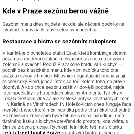
Kde v Praze sezónu berou vážně
Sezónní menu dnes najdete leckde, ale některé podniky na
lokálních surovinách staví celou svou identitu.
Restaurace a bistra se sezónním rukopisem
V Karlíně je dlouholetou stálicí Eska, která kombinuje vlastní
pekárnu s moderní českou kuchyní postavenou na sezónní
zelenině a kvašení. Poblíž Pražského hradu vaří Kuchyň —
podnik bez klasického menu, kde vám nabídku toho dne
ukážou rovnou v hrncích. Milovníci degustačních menu znají
michelinský Field, jehož lístek se točí kolem toho, co právě
dozrává. A kdo chce sezónu zažít v lidovější podobě, najde
letní speciality i v hospodách skupiny Ambiente, typicky v
Lokálu. Sezónní vlna se ale zdaleka netýká jen známých jmen
— v Karlíně, na Vinohradech i v Holešovicích dnes funguje řada
menších bister, která mění nabídku podle trhu několikrát týdně.
Poznávacím znamením bývá tabule s denní nabídkou místo
tištěného lístku a kuchyně otevřená do prostoru, kde vidíte, s
čím se zrovna pracuje. Rychlejší letní jídlo řešíme v článku
Letní street food v Praze
a poctivým bistrům jsme se