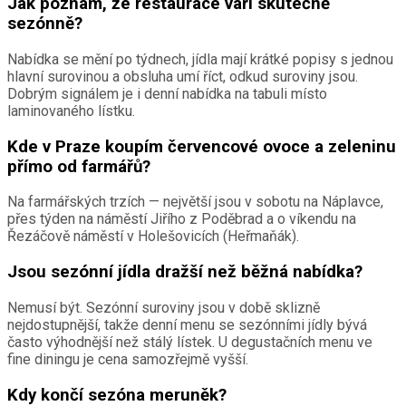
Jak poznám, že restaurace vaří skutečně
sezónně?
Nabídka se mění po týdnech, jídla mají krátké popisy s jednou
hlavní surovinou a obsluha umí říct, odkud suroviny jsou.
Dobrým signálem je i denní nabídka na tabuli místo
laminovaného lístku.
Kde v Praze koupím červencové ovoce a zeleninu
přímo od farmářů?
Na farmářských trzích — největší jsou v sobotu na Náplavce,
přes týden na náměstí Jiřího z Poděbrad a o víkendu na
Řezáčově náměstí v Holešovicích (Heřmaňák).
Jsou sezónní jídla dražší než běžná nabídka?
Nemusí být. Sezónní suroviny jsou v době sklizně
nejdostupnější, takže denní menu se sezónními jídly bývá
často výhodnější než stálý lístek. U degustačních menu ve
fine diningu je cena samozřejmě vyšší.
Kdy končí sezóna meruněk?