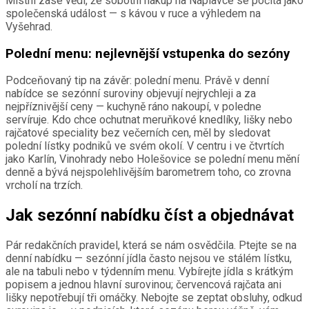
Místní zase vědí, že sobotní nákup na Náplavce se počítá jako
společenská událost — s kávou v ruce a výhledem na
Vyšehrad.
Polední menu: nejlevnější vstupenka do sezóny
Podceňovaný tip na závěr: polední menu. Právě v denní
nabídce se sezónní suroviny objevují nejrychleji a za
nejpříznivější ceny — kuchyně ráno nakoupí, v poledne
servíruje. Kdo chce ochutnat meruňkové knedlíky, lišky nebo
rajčatové speciality bez večerních cen, měl by sledovat
polední lístky podniků ve svém okolí. V centru i ve čtvrtích
jako Karlín, Vinohrady nebo Holešovice se polední menu mění
denně a bývá nejspolehlivějším barometrem toho, co zrovna
vrcholí na trzích.
Jak sezónní nabídku číst a objednávat
Pár redakčních pravidel, která se nám osvědčila. Ptejte se na
denní nabídku — sezónní jídla často nejsou ve stálém lístku,
ale na tabuli nebo v týdenním menu. Vybírejte jídla s krátkým
popisem a jednou hlavní surovinou; červencová rajčata ani
lišky nepotřebují tři omáčky. Nebojte se zeptat obsluhy, odkud