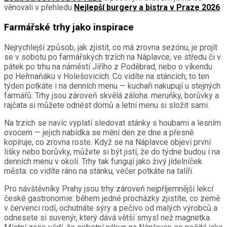
věnovali v přehledu
Nejlepší burgery a bistra v Praze 2026
.
Farmářské trhy jako inspirace
Nejrychlejší způsob, jak zjistit, co má zrovna sezónu, je projít
se v sobotu po farmářských trzích na Náplavce, ve středu či v
pátek po trhu na náměstí Jiřího z Poděbrad, nebo o víkendu
po Heřmaňáku v Holešovicích. Co vidíte na stáncích, to ten
týden potkáte i na denních menu — kuchaři nakupují u stejných
farmářů. Trhy jsou zároveň skvělá záloha: meruňky, borůvky a
rajčata si můžete odnést domů a letní menu si složit sami.
Na trzích se navíc vyplatí sledovat stánky s houbami a lesním
ovocem — jejich nabídka se mění den ze dne a přesně
kopíruje, co zrovna roste. Když se na Náplavce objeví první
lišky nebo borůvky, můžete si být jistí, že do týdne budou i na
denních menu v okolí. Trhy tak fungují jako živý jídelníček
města: co vidíte ráno na stánku, večer potkáte na talíři.
Pro návštěvníky Prahy jsou trhy zároveň nejpříjemnější lekcí
české gastronomie: během jedné procházky zjistíte, co země
v červenci rodí, ochutnáte sýry a pečivo od malých výrobců a
odnesete si suvenýr, který dává větší smysl než magnetka.