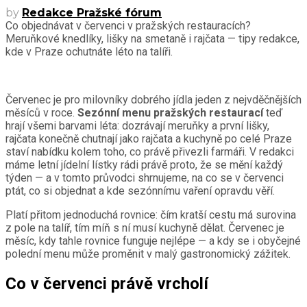
by
Redakce Pražské fórum
Co objednávat v červenci v pražských restauracích?
Meruňkové knedlíky, lišky na smetaně i rajčata — tipy redakce,
kde v Praze ochutnáte léto na talíři.
Červenec je pro milovníky dobrého jídla jeden z nejvděčnějších
měsíců v roce.
Sezónní menu pražských restaurací
teď
hrají všemi barvami léta: dozrávají meruňky a první lišky,
rajčata konečně chutnají jako rajčata a kuchyně po celé Praze
staví nabídku kolem toho, co právě přivezli farmáři. V redakci
máme letní jídelní lístky rádi právě proto, že se mění každý
týden — a v tomto průvodci shrnujeme, na co se v červenci
ptát, co si objednat a kde sezónnímu vaření opravdu věří.
Platí přitom jednoduchá rovnice: čím kratší cestu má surovina
z pole na talíř, tím míň s ní musí kuchyně dělat. Červenec je
měsíc, kdy tahle rovnice funguje nejlépe — a kdy se i obyčejné
polední menu může proměnit v malý gastronomický zážitek.
Co v červenci právě vrcholí