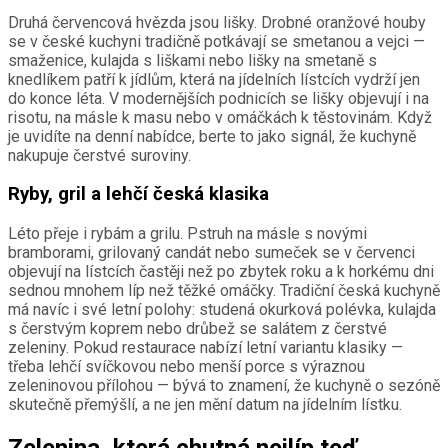
Druhá červencová hvězda jsou lišky. Drobné oranžové houby
se v české kuchyni tradičně potkávají se smetanou a vejci —
smaženice, kulajda s liškami nebo lišky na smetaně s
knedlíkem patří k jídlům, která na jídelních lístcích vydrží jen
do konce léta. V modernějších podnicích se lišky objevují i na
risotu, na másle k masu nebo v omáčkách k těstovinám. Když
je uvidíte na denní nabídce, berte to jako signál, že kuchyně
nakupuje čerstvé suroviny.
Ryby, gril a lehčí česká klasika
Léto přeje i rybám a grilu. Pstruh na másle s novými
bramborami, grilovaný candát nebo sumeček se v červenci
objevují na lístcích častěji než po zbytek roku a k horkému dni
sednou mnohem líp než těžké omáčky. Tradiční česká kuchyně
má navíc i své letní polohy: studená okurková polévka, kulajda
s čerstvým koprem nebo drůbež se salátem z čerstvé
zeleniny. Pokud restaurace nabízí letní variantu klasiky —
třeba lehčí svíčkovou nebo menší porce s výraznou
zeleninovou přílohou — bývá to znamení, že kuchyně o sezóně
skutečně přemýšlí, a ne jen mění datum na jídelním lístku.
Zelenina, která chutná nejlíp teď