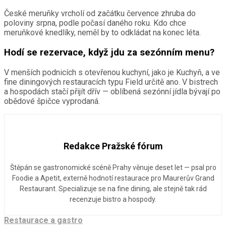
České meruňky vrcholí od začátku července zhruba do
poloviny srpna, podle počasí daného roku. Kdo chce
meruňkové knedlíky, neměl by to odkládat na konec léta.
Hodí se rezervace, když jdu za sezónním menu?
V menších podnicích s otevřenou kuchyní, jako je Kuchyň, a ve
fine diningových restauracích typu Field určitě ano. V bistrech
a hospodách stačí přijít dřív — oblíbená sezónní jídla bývají po
obědové špičce vyprodaná.
Redakce Pražské fórum
Štěpán se gastronomické scéně Prahy věnuje deset let — psal pro
Foodie a Apetit, externě hodnotí restaurace pro Maurerův Grand
Restaurant. Specializuje se na fine dining, ale stejně tak rád
recenzuje bistro a hospody.
Restaurace a gastro