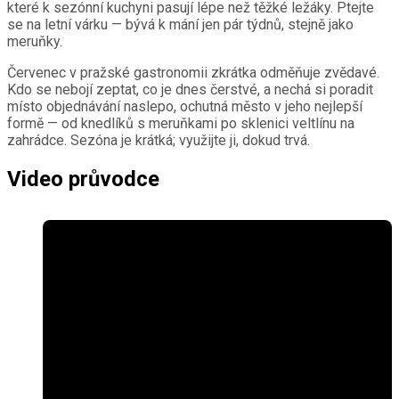
které k sezónní kuchyni pasují lépe než těžké ležáky. Ptejte
se na letní várku — bývá k mání jen pár týdnů, stejně jako
meruňky.
Červenec v pražské gastronomii zkrátka odměňuje zvědavé.
Kdo se nebojí zeptat, co je dnes čerstvé, a nechá si poradit
místo objednávání naslepo, ochutná město v jeho nejlepší
formě — od knedlíků s meruňkami po sklenici veltlínu na
zahrádce. Sezóna je krátká; využijte ji, dokud trvá.
Video průvodce