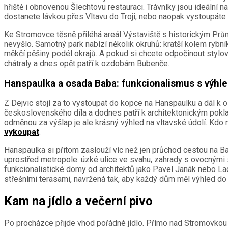
hřiště i obnovenou Šlechtovu restauraci. Trávníky jsou ideální
dostanete lávkou přes Vltavu do Troji, nebo naopak vystoupáte 
Ke Stromovce těsně přiléhá areál Výstaviště s historickým Prům
nevyšlo. Samotný park nabízí několik okruhů: kratší kolem rybník
měkčí pěšiny podél okrajů. A pokud si chcete odpočinout stylov
chátraly a dnes opět patří k ozdobám Bubenče.
Hanspaulka a osada Baba: funkcionalismus s výhl
Z Dejvic stojí za to vystoupat do kopce na Hanspaulku a dál k os
československého díla a dodnes patří k architektonickým poklad
odměnou za výšlap je ale krásný výhled na vltavské údolí. Kdo
vykoupat
.
Hanspaulka si přitom zaslouží víc než jen průchod cestou na 
uprostřed metropole: úzké ulice ve svahu, zahrady s ovocnými s
funkcionalistické domy od architektů jako Pavel Janák nebo La
střešními terasami, navržená tak, aby každý dům měl výhled do 
Kam na jídlo a večerní pivo
Po procházce přijde vhod pořádné jídlo. Přímo nad Stromovko