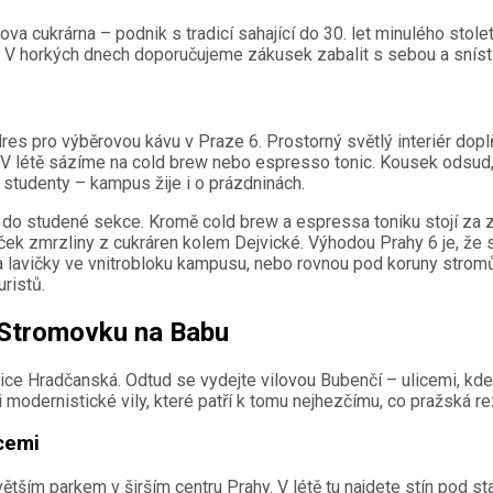
va cukrárna – podnik s tradicí sahající do 30. let minulého století
e. V horkých dnech doporučujeme zákusek zabalit s sebou a sníst 
res pro výběrovou kávu v Praze 6. Prostorný světlý interiér doplňu
. V létě sázíme na cold brew nebo espresso tonic. Kousek odsud
studenty – kampus žije i o prázdninách.
 do studené sekce. Kromě cold brew a espressa toniku stojí za z
opeček zmrzliny z cukráren kolem Dejvické. Výhodou Prahy 6 je, 
a lavičky ve vnitrobloku kampusu, nebo rovnou pod koruny stromů 
uristů.
 Stromovku na Babu
ce Hradčanská. Odtud se vydejte vilovou Bubenčí – ulicemi, kde s
dernistické vily, které patří k tomu nejhezčímu, co pražská rez
cemi
tším parkem v širším centru Prahy. V létě tu najdete stín pod st