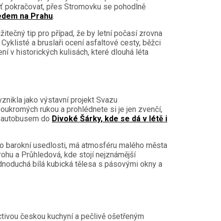
huť pokračovat, přes Stromovku se pohodlně
edem na Prahu
.
itečný tip pro případ, že by letní počasí zrovna
Cyklisté a bruslaři ocení asfaltové cesty, běžci
 v historických kulisách, které dlouhá léta
vznikla jako výstavní projekt Svazu
 soukromých rukou a prohlédnete si je jen zvenčí,
bo autobusem do
Divoké Šárky, kde se dá v létě i
po barokní usedlosti, má atmosféru malého města
rohu a Průhledová, kde stojí nejznámější
ednoduchá bílá kubická tělesa s pásovými okny a
tivou českou kuchyní a pečlivě ošetřeným