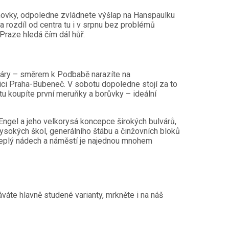
omovky, odpoledne zvládnete výšlap na Hanspaulku
 Na rozdíl od centra tu i v srpnu bez problémů
 Praze hledá čím dál hůř.
ulváry – směrem k Podbabě narazíte na
ici Praha-Bubeneč. V sobotu dopoledne stojí za to
ě tu koupíte první meruňky a borůvky – ideální
n Engel a jeho velkorysá koncepce širokých bulvárů,
vysokých škol, generálního štábu a činžovních bloků
y teplý nádech a náměstí je najednou mnohem
áte hlavně studené varianty, mrkněte i na náš