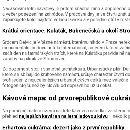
Načasování letní návštěvy je přitom snadné: ráno a dopoledne 
a večer posezení na zahrádce. V pracovní dny je ve čtvrti znát un
zaparkujete kolo, najdete volnou lavičku a v poledne stůl v rest
Krátká orientace: Kulaťák, Bubenečská a okolí St
Srdcem Dejvic je Vítězné náměstí, kterému nikdo v Praze neřekn
monumentální budovu hotelu International, směrem k řece začín
začít den na farmářských trzích, které na Kulaťáku pravidelně na
zásoby na piknik ve Stromovce.
Za pozornost stojí i samotná architektura. Urbanistický plán De
které se sbíhají do kruhového náměstí, určuje charakter čtvrti 
tvoří jeden z nejucelenějších urbanistických celků meziválečné
fotogeničtější, než by člověk od dopravního uzlu čekal.
Kávová mapa: od prvorepublikové cukrár
Na poměrně malém území najdete kávovou nabídku, za kterou by 
přehled
nejlepších kaváren na letní ledovou kávu
– několik 
Erhartova cukrárna: dezert jako z první republiky