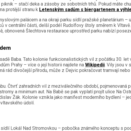
 na piknik – stačí deka a zásoby ze sobotních trhů. Pokud máte c
na protější stranu k
Letenským sadům s biergartenem a výhl
yslovým palácem a na okraji parku sídlí pražské planetárium – už
ů v centrální části, delší podél Rudolfovy štoly směrem k Vltavě. 
ě, obnovená Šlechtova restaurace uprostřed parku nabízí posezení
edem
adě Baba. Tato kolonie funkcionalistických vil z počátku 30. let 
ům Prahy – více o její historii najdete na
Wikipedii
. Vily jsou v
 má rád divočejší přírodu, může z Dejvic pokračovat tramvají ne
Babu. Čtvrť zahradních vil z meziválečného období, pojmenovaná 
tromy a minimum aut. Na Babě se pak vyplatí projít ulice Na Ost
dislav Žák. Kolonie vznikla jako manifest moderního bydlení – j
vltavského údolí.
u sídlí Lokál Nad Stromovkou – pobočka známého konceptu s poc