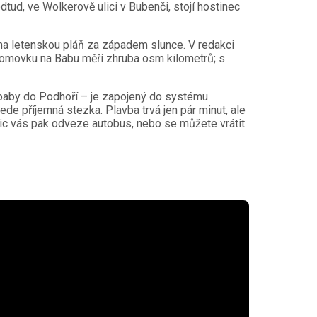
tud, ve Wolkerově ulici v Bubenči, stojí hostinec
 na letenskou pláň za západem slunce. V redakci
tromovku na Babu měří zhruba osm kilometrů; s
dbaby do Podhoří – je zapojený do systému
de příjemná stezka. Plavba trvá jen pár minut, ale
jvic vás pak odveze autobus, nebo se můžete vrátit