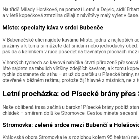
Na třídě Milady Horákové, na pomezí Letné a Dejvic, sídlí Erharto
a v létě kopečková zmrzlina dělají z návštěvy malý výlet v čas
Místo: specialty káva v srdci Bubenče
V Bubenečské ulici najdete kavárnu Místo, jednu z nejlepších ad
pražírny a k tomu si můžete dát snídani nebo jednoduchý oběd
pak dá s kelímkem v ruce posedět na travnatých plochách mezi 
V horkých týdnech se kávová nabídka čtvrti přirozeně přesouvá
létě najdete na tabulích většiny zdejších kaváren, a k tomu k
rychle dostanete do stínu – ať už do parčíku u Písecké brány, n
otevřené v běžném režimu, protože žijí hlavně z místních, ne z t
Letní procházka: od Písecké brány přes
Naše oblíbená trasa začíná u barokní Písecké brány poblíž stani
chládek – směrem dolů ke Stromovce. Cestou minete secesní i mo
Stromovka: zelené srdce mezi Bubenčí a Holešovi
Královská obora Stromovka je s rozlohou kolem 95 hektarů nejvě