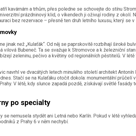
patří kavárnám a trhům, přes poledne se schovejte do stínu Str
iverzitní prázdninový klid, o víkendech ji oživují rodiny z okolí.
auraci bez rezervace – přesně ten druh letního luxusu, který se v
romovky
e jinak než „Kulaťák“. Od něj se paprskovitě rozbíhají široké b
á vilová Bubeneč. Ta se svažuje k Stromovce a k železniční stan
bízejí zeleninu, pečivo a květiny od regionálních pěstitelů. V lét
jvic navrhl ve dvacátých letech minulého století architekt Antoní
dodnes. Stačí se na Kulaťáku otočit dokola: monumentální průčelí 
 Prahy. V létě, kdy slunce zapadá pozdě, získávají světlé fasád
ny po specialty
se nemusela stydět ani Letná nebo Karlín. Pokud v létě vyhledáv
podniků z Prahy 6 v něm nechybí.