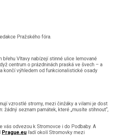
 redakce Pražského fóra.
 břehu Vltavy nabízejí stinné ulice lemované
když centrum o prázdninách praská ve švech – a
a končí výhledem od funkcionalistické osady
ují vzrostlé stromy, mezi činžáky a vilami je dost
den: žádný seznam památek, které „musíte stihnout“,
aje vás odvezou k Stromovce i do Podbaby. A
l
Prague.eu
řadí okolí Stromovky mezi