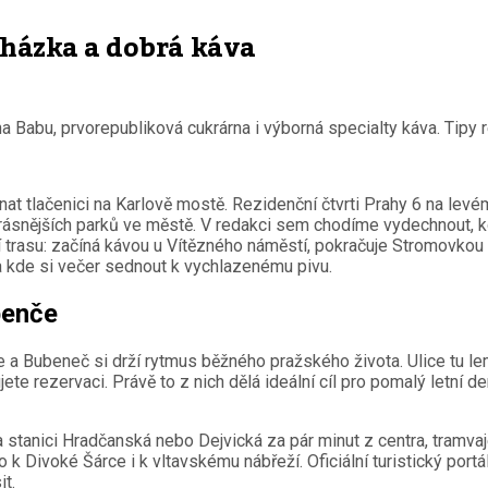
ocházka a dobrá káva
a Babu, prvorepubliková cukrárna i výborná specialty káva. Tipy
 tlačenici na Karlově mostě. Rezidenční čtvrti Prahy 6 na levém
jkrásnějších parků ve městě. V redakci sem chodíme vydechnout, 
trasu: začíná kávou u Vítězného náměstí, pokračuje Stromovkou 
 a kde si večer sednout k vychlazenému pivu.
benče
 a Bubeneč si drží rytmus běžného pražského života. Ulice tu lem
ete rezervaci. Právě to z nich dělá ideální cíl pro pomalý letní 
a stanici Hradčanská nebo Dejvická za pár minut z centra, tramv
 k Divoké Šárce i k vltavskému nábřeží. Oficiální turistický portá
t.