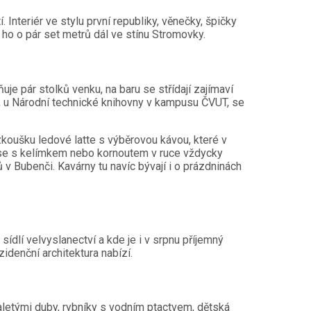
. Interiér ve stylu první republiky, věnečky, špičky
ho o pár set metrů dál ve stínu Stromovky.
je pár stolků venku, na baru se střídají zajímaví
, u Národní technické knihovny v kampusu ČVUT, se
koušku ledové latte s výběrovou kávou, které v
že se s kelímkem nebo kornoutem v ruce vždycky
v Bubenči. Kavárny tu navíc bývají i o prázdninách
ídlí velvyslanectví a kde je i v srpnu příjemný
idenční architektura nabízí.
aletými duby, rybníky s vodním ptactvem, dětská