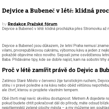
Dejvice a Bubeneč v létě: klidná pr
by
Redakce Pražské fórum
Dejvice a Bubeneč v létě: klidná procházka přes Stromovku až n
Dejvice a Bubeneč jsou důkazem, že letní Praha nemusí znamenat
vilami, prvorepublikovou cukrárnu, výbornou kávu a jeden z ne
pokaždé objevíme něco nového. Sepsali jsme osvědčenou letní 
Baba. Přidáváme tipy, kde se dobře najíst, kam na sobotní trhy
Proč v létě zamířit právě do Dejvic a Bu
Zatímco Staré Město v červenci žije turistickým ruchem, Dejvice
stínu i v pravé poledne a na kávu nebo oběd většinou nepotřebuj
ale čtvrť, kterou si projdete vlastním tempem.
Obě čtvrti mají navíc skvělou dostupnost. Metrem A dojedete n
pokud budete chtít pokračovat dál do přírody, máte odsud blízko
nejpříjemnější zelené plochy města – a my můžeme jen souhlasi