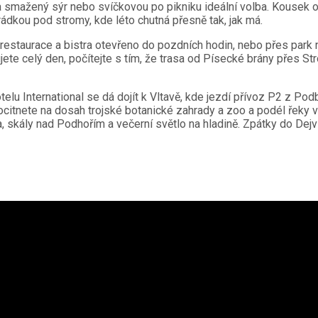
a smažený sýr nebo svíčkovou po pikniku ideální volba. Kousek od
ádkou pod stromy, kde léto chutná přesně tak, jak má.
 restaurace a bistra otevřeno do pozdních hodin, nebo přes park
ete celý den, počítejte s tím, že trasa od Písecké brány přes S
u International se dá dojít k Vltavě, kde jezdí přívoz P2 z Po
itnete na dosah trojské botanické zahrady a zoo a podél řeky ve
ka, skály nad Podhořím a večerní světlo na hladině. Zpátky do De