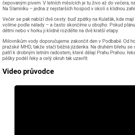
čepovaným pivem. V letních měsících je tu živo až do večera, n
Na Slamníku – jedna z nejstarších hospod v okolí s klidnou zahr
Večer se pak nabízí dvě cesty: buď zpátky na Kulaťák, kde mají
volíme podle nálady – a často skončíme u obojího. Pokud plánuj
dětmi nebo v horku ji klidně rozdělte na dvě kratší etapy.
Milovníkům vody doporučujeme zakončit den v Podbabě. Od hotel
pražské MHD, takže stačí běžná jízdenka. Na druhém břehu se oc
patří k drobným letním radostem, které dělají Prahu Prahou: ře
pěšky podél řeky a celý okruh tak uzavřít.
Video průvodce