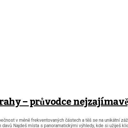
Prahy – průvodce nejzajímav
bezpečnost v méně frekventovaných částech a těš se na unikátní z
 davů Najdeš místa s panoramatickými výhledy, kde si užiješ klid 