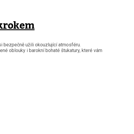
 krokem
i bezpečně užili okouzlující atmosféru.
né oblouky i barokní bohaté štukatury, které vám