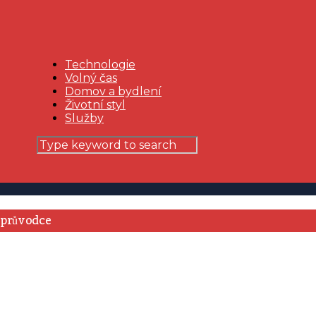
Technologie
Volný čas
Domov a bydlení
Životní styl
Služby
průvodce