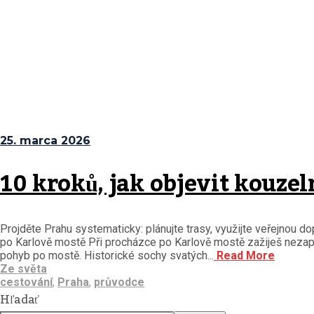
25. marca 2026
10 kroků, jak objevit kouze
Projděte Prahu systematicky: plánujte trasy, využijte veřejnou 
po Karlově mostě Při procházce po Karlově mostě zažiješ nezapo
pohyb po mostě. Historické sochy svatých...
Read More
Ze světa
cestování
,
Praha
,
průvodce
Hľadať