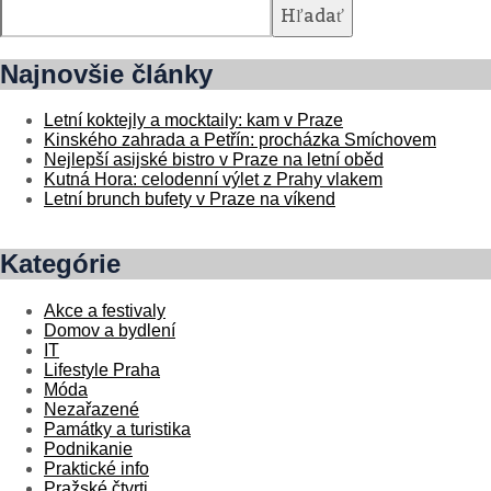
Hľadať
Najnovšie články
Letní koktejly a mocktaily: kam v Praze
Kinského zahrada a Petřín: procházka Smíchovem
Nejlepší asijské bistro v Praze na letní oběd
Kutná Hora: celodenní výlet z Prahy vlakem
Letní brunch bufety v Praze na víkend
Kategórie
Akce a festivaly
Domov a bydlení
IT
Lifestyle Praha
Móda
Nezařazené
Památky a turistika
Podnikanie
Praktické info
Pražské čtvrti