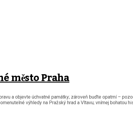
lné město Praha
dopravu a objevte úchvatné památky; zároveň buďte opatrní – pozo
menutelné výhledy na Pražský hrad a Vltavu; vnímej bohatou his