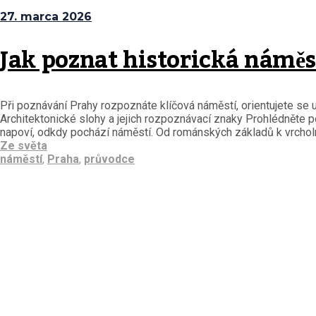
27. marca 2026
Jak poznat historická náměs
Při poznávání Prahy rozpoznáte klíčová náměstí, orientujete se u
Architektonické slohy a jejich rozpoznávací znaky Prohlédněte 
napoví, odkdy pochází náměstí. Od románských základů k vrcholn
Ze světa
náměstí
,
Praha
,
průvodce