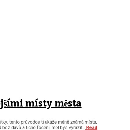
ějšími místy města
ážitky; tento průvodce ti ukáže méně známá místa,
bez davů a tiché focení; měl bys vyrazit...
Read