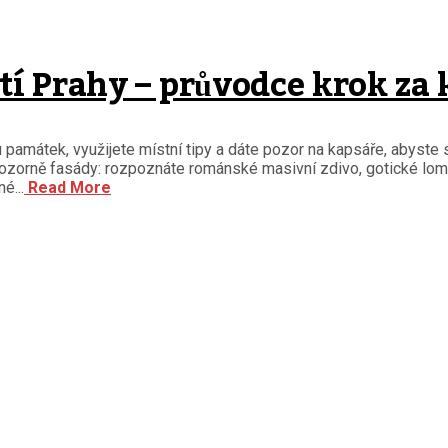
tí Prahy – průvodce krok za
 památek, využijete místní tipy a dáte pozor na kapsáře, abyste s
pozorně fasády: rozpoznáte románské masivní zdivo, gotické lome
é...
Read More