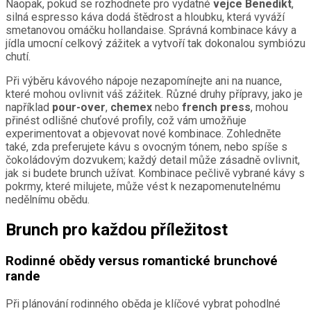
Naopak, pokud se rozhodnete pro vydatné
vejce Benedikt
,
silná espresso káva dodá štědrost a hloubku, která vyváží
smetanovou omáčku hollandaise. Správná kombinace kávy a
jídla umocní celkový zážitek a vytvoří tak dokonalou symbiózu
chutí.
Při výběru kávového nápoje nezapomínejte ani na nuance,
které mohou ovlivnit váš zážitek. Různé druhy přípravy, jako je
například
pour-over
,
chemex
nebo
french press
, mohou
přinést odlišné chuťové profily, což vám umožňuje
experimentovat a objevovat nové kombinace. Zohledněte
také, zda preferujete kávu s ovocným tónem, nebo spíše s
čokoládovým dozvukem; každý detail může zásadně ovlivnit,
jak si budete brunch užívat. Kombinace pečlivě vybrané kávy s
pokrmy, které milujete, může vést k nezapomenutelnému
nedělnímu obědu.
Brunch pro každou příležitost
Rodinné obědy versus romantické brunchové
rande
Při plánování rodinného oběda je klíčové vybrat pohodlné