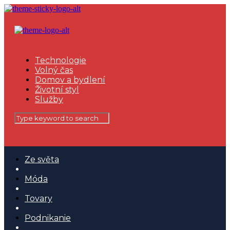
Technologie
Volný čas
Domov a bydlení
Životní styl
Služby
Ze světa
Móda
Tovary
Podnikanie