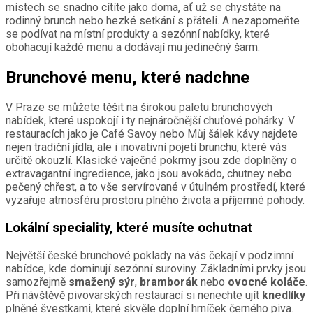
místech se snadno cítíte jako doma, ať už se chystáte na
rodinný brunch nebo hezké setkání s přáteli. A nezapomeňte
se podívat na místní produkty a sezónní nabídky, které
obohacují každé menu a dodávají mu jedinečný šarm.
Brunchové menu, které nadchne
V Praze se můžete těšit na širokou paletu brunchových
nabídek, které uspokojí i ty nejnáročnější chuťové pohárky. V
restauracích jako je Café Savoy nebo Můj šálek kávy najdete
nejen tradiční jídla, ale i inovativní pojetí brunchu, které vás
určitě okouzlí. Klasické vaječné pokrmy jsou zde doplněny o
extravagantní ingredience, jako jsou avokádo, chutney nebo
pečený chřest, a to vše servírované v útulném prostředí, které
vyzařuje atmosféru prostoru plného života a příjemné pohody.
Lokální speciality, které musíte ochutnat
Největší české brunchové poklady na vás čekají v podzimní
nabídce, kde dominují sezónní suroviny. Základními prvky jsou
samozřejmě
smažený sýr
,
bramborák
nebo
ovocné koláče
.
Při návštěvě pivovarských restaurací si nenechte ujít
knedlíky
plněné švestkami, které skvěle doplní hrníček černého piva.