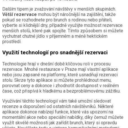
Dalším tipem je zvažování návštěvy v menších skupinách.
Větší rezervace
mohou být náročnější na zajištění, takže
pokud se rozhodnete pro brunch s rodinou nebo přáteli,
vyberte si klidnější dny, případně využijte možnost rezervace
menších stolů, které pak spojíte. Tímto způsobem si můžete
vychutnat chutné jídlo v příjemném a méně hektickém
prostředí.
Využití technologií pro snadnější rezervaci
Technologie hrají v dnešní době klíčovou roli v procesu
rezervace. Mnohé restaurace v Praze mají vlastní aplikace
nebo jsou zapsané na platformy, které usnadňují rezervaci
stolu. Skrze tyto aplikace si můžete prohlédnout menu,
porovnat ceny a dokonce i zhodnotit dostupnost v reálném
čase, což přispívá k hladkému a bezproblémovému zážitku.
Využívání těchto technologií vám také umožní sledovat
recenze a doporučení od ostatních návštěvníků. Některé
aplikace dokonce nabízejí funkce, které vás upozorní na
momentální akce nebo speciální nabídky, díky čemuž můžete
využít skvélé možnosti jak zařídit brunch, který si opravdu