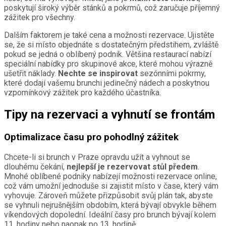
poskytují široký výběr stánků a pokrmů, což zaručuje příjemný
zážitek pro všechny.
Dalším faktorem je také cena a možnosti rezervace. Ujistěte
se, že si místo objednáte s dostatečným předstihem, zvláště
pokud se jedná o oblíbený podnik. Většina restaurací nabízí
speciální nabídky pro skupinové akce, které mohou výrazně
ušetřit náklady.
Nechte se inspirovat
sezónními pokrmy,
které dodají vašemu brunchi jedinečný nádech a poskytnou
vzpomínkový zážitek pro každého účastníka.
Tipy na rezervaci a vyhnutí se frontám
Optimalizace času pro pohodlný zážitek
Chcete-li si brunch v Praze opravdu užít a vyhnout se
dlouhému čekání,
nejlepší je rezervovat stůl předem
.
Mnohé oblíbené podniky nabízejí možnosti rezervace online,
což vám umožní jednoduše si zajistit místo v čase, který vám
vyhovuje. Zároveň můžete přizpůsobit svůj plán tak, abyste
se vyhnuli nejrušnějším obdobím, která bývají obvykle během
víkendových dopolední. Ideální časy pro brunch bývají kolem
11. hodiny nebo naopak po 13. hodině.