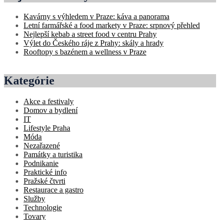
Kavárny s výhledem v Praze: káva a panorama
Letní farmářské a food markety v Praze: srpnový přehled
Nejlepší kebab a street food v centru Prahy
Výlet do Českého ráje z Prahy: skály a hrady
Rooftopy s bazénem a wellness v Praze
Kategórie
Akce a festivaly
Domov a bydlení
IT
Lifestyle Praha
Móda
Nezařazené
Památky a turistika
Podnikanie
Praktické info
Pražské čtvrti
Restaurace a gastro
Služby
Technologie
Tovary