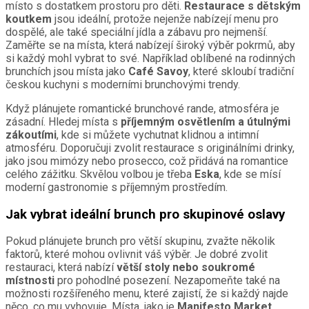
místo s dostatkem prostoru pro děti.
Restaurace s dětským
koutkem
jsou ideální, protože nejenže nabízejí menu pro
dospělé, ale také speciální jídla a zábavu pro nejmenší.
Zaměřte se na místa, která nabízejí široký výběr pokrmů, aby
si každý mohl vybrat to své. Například oblíbené na rodinných
brunchích jsou místa jako
Café Savoy
, které skloubí tradiční
českou kuchyni s moderními brunchovými trendy.
Když plánujete romantické brunchové rande, atmosféra je
zásadní. Hledej místa s
příjemným osvětlením a útulnými
zákoutími
, kde si můžete vychutnat klidnou a intimní
atmosféru. Doporučuji zvolit restaurace s originálními drinky,
jako jsou mimózy nebo prosecco, což přidává na romantice
celého zážitku. Skvělou volbou je třeba
Eska
, kde se mísí
moderní gastronomie s příjemným prostředím.
Jak vybrat ideální brunch pro skupinové oslavy
Pokud plánujete brunch pro větší skupinu, zvažte několik
faktorů, které mohou ovlivnit váš výběr. Je dobré zvolit
restauraci, která nabízí
větší stoly nebo soukromé
místnosti
pro pohodlné posezení. Nezapomeňte také na
možnosti rozšířeného menu, které zajistí, že si každý najde
něco, co mu vyhovuje. Místa, jako je
Manifesto Market
,