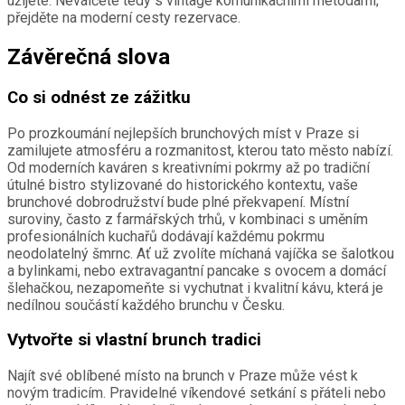
užijete. Neválčete tedy s vintage komunikačními metodami;
přejděte na moderní cesty rezervace.
Závěrečná slova
Co si odnést ze zážitku
Po prozkoumání nejlepších brunchových míst v Praze si
zamilujete atmosféru a rozmanitost, kterou tato město nabízí.
Od moderních kaváren s kreativními pokrmy až po tradiční
útulné bistro stylizované do historického kontextu, vaše
brunchové dobrodružství bude plné překvapení. Místní
suroviny, často z farmářských trhů, v kombinaci s uměním
profesionálních kuchařů dodávají každému pokrmu
neodolatelný šmrnc. Ať už zvolíte míchaná vajíčka se šalotkou
a bylinkami, nebo extravagantní pancake s ovocem a domácí
šlehačkou, nezapomeňte si vychutnat i kvalitní kávu, která je
nedílnou součástí každého brunchu v Česku.
Vytvořte si vlastní brunch tradici
Najít své oblíbené místo na brunch v Praze může vést k
novým tradicím. Pravidelné víkendové setkání s přáteli nebo