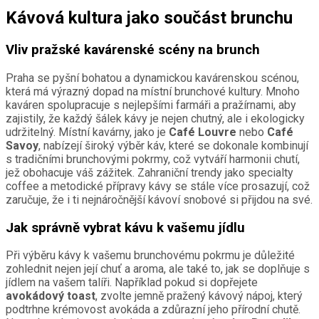
Kávová kultura jako součást brunchu
Vliv pražské kavárenské scény na brunch
Praha se pyšní bohatou a dynamickou kavárenskou scénou,
která má výrazný dopad na místní brunchové kultury. Mnoho
kaváren spolupracuje s nejlepšími farmáři a pražírnami, aby
zajistily, že každý šálek kávy je nejen chutný, ale i ekologicky
udržitelný. Místní kavárny, jako je
Café Louvre
nebo
Café
Savoy
, nabízejí široký výběr káv, které se dokonale kombinují
s tradičními brunchovými pokrmy, což vytváří harmonii chutí,
jež obohacuje váš zážitek. Zahraniční trendy jako specialty
coffee a metodické přípravy kávy se stále více prosazují, což
zaručuje, že i ti nejnáročnější kávoví snobové si přijdou na své.
Jak správně vybrat kávu k vašemu jídlu
Při výběru kávy k vašemu brunchovému pokrmu je důležité
zohlednit nejen její chuť a aroma, ale také to, jak se doplňuje s
jídlem na vašem talíři. Například pokud si dopřejete
avokádový toast
, zvolte jemně pražený kávový nápoj, který
podtrhne krémovost avokáda a zdůrazní jeho přírodní chutě.