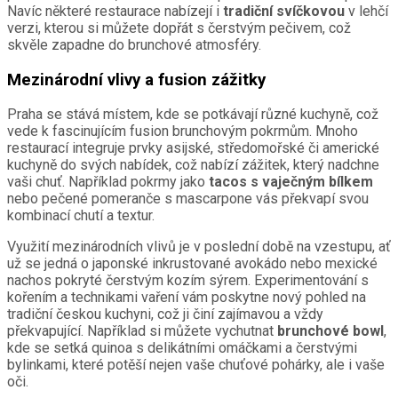
Navíc některé restaurace nabízejí i
tradiční svíčkovou
v lehčí
verzi, kterou si můžete dopřát s čerstvým pečivem, což
skvěle zapadne do brunchové atmosféry.
Mezinárodní vlivy a fusion zážitky
Praha se stává místem, kde se potkávají různé kuchyně, což
vede k fascinujícím fusion brunchovým pokrmům. Mnoho
restaurací integruje prvky asijské, středomořské či americké
kuchyně do svých nabídek, což nabízí zážitek, který nadchne
vaši chuť. Například pokrmy jako
tacos s vaječným bílkem
nebo pečené pomeranče s mascarpone vás překvapí svou
kombinací chutí a textur.
Využití mezinárodních vlivů je v poslední době na vzestupu, ať
už se jedná o japonské inkrustované avokádo nebo mexické
nachos pokryté čerstvým kozím sýrem. Experimentování s
kořením a technikami vaření vám poskytne nový pohled na
tradiční českou kuchyni, což ji činí zajímavou a vždy
překvapující. Například si můžete vychutnat
brunchové bowl
,
kde se setká quinoa s delikátními omáčkami a čerstvými
bylinkami, které potěší nejen vaše chuťové pohárky, ale i vaše
oči.