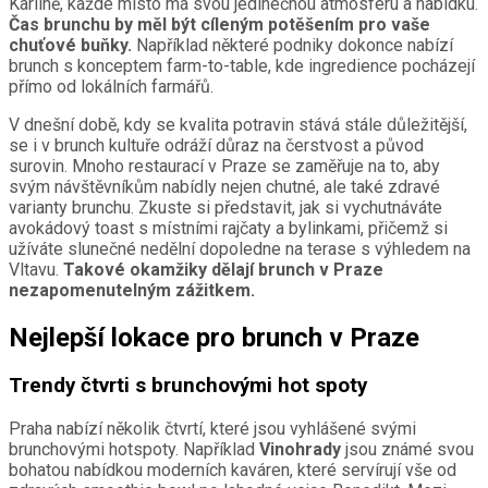
Karlíně, každé místo má svou jedinečnou atmosféru a nabídku.
Čas brunchu by měl být cíleným potěšením pro vaše
chuťové buňky.
Například některé podniky dokonce nabízí
brunch s konceptem farm-to-table, kde ingredience pocházejí
přímo od lokálních farmářů.
V dnešní době, kdy se kvalita potravin stává stále důležitější,
se i v brunch kultuře odráží důraz na čerstvost a původ
surovin. Mnoho restaurací v Praze se zaměřuje na to, aby
svým návštěvníkům nabídly nejen chutné, ale také zdravé
varianty brunchu. Zkuste si představit, jak si vychutnáváte
avokádový toast s místními rajčaty a bylinkami, přičemž si
užíváte slunečné nedělní dopoledne na terase s výhledem na
Vltavu.
Takové okamžiky dělají brunch v Praze
nezapomenutelným zážitkem.
Nejlepší lokace pro brunch v Praze
Trendy čtvrti s brunchovými hot spoty
Praha nabízí několik čtvrtí, které jsou vyhlášené svými
brunchovými hotspoty. Například
Vinohrady
jsou známé svou
bohatou nabídkou moderních kaváren, které servírují vše od