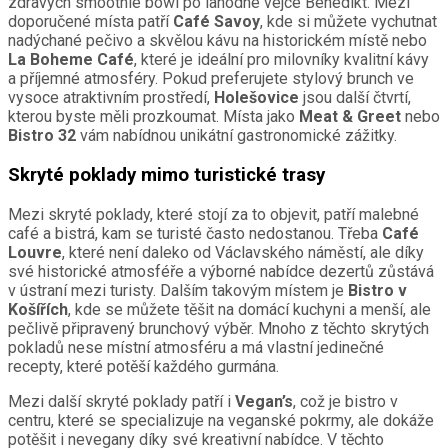
zdravých smoothie bowl po lahodné vejce Benedikt. Mezi
doporučené místa patří
Café Savoy
, kde si můžete vychutnat
nadýchané pečivo a skvělou kávu na historickém místě nebo
La Boheme Café
, které je ideální pro milovníky kvalitní kávy
a příjemné atmosféry. Pokud preferujete stylový brunch ve
vysoce atraktivním prostředí,
Holešovice
jsou další čtvrtí,
kterou byste měli prozkoumat. Místa jako
Meat & Greet
nebo
Bistro 32
vám nabídnou unikátní gastronomické zážitky.
Skryté poklady mimo turistické trasy
Mezi skryté poklady, které stojí za to objevit, patří malebné
café a bistrá, kam se turisté často nedostanou. Třeba
Café
Louvre
, které není daleko od Václavského náměstí, ale díky
své historické atmosféře a výborné nabídce dezertů zůstává
v ústraní mezi turisty. Dalším takovým místem je
Bistro v
Košířích
, kde se můžete těšit na domácí kuchyni a menší, ale
pečlivě připravený brunchový výběr. Mnoho z těchto skrytých
pokladů nese místní atmosféru a má vlastní jedinečné
recepty, které potěší každého gurmána.
Mezi další skryté poklady patří i
Vegan’s
, což je bistro v
centru, které se specializuje na veganské pokrmy, ale dokáže
potěšit i nevegany díky své kreativní nabídce. V těchto