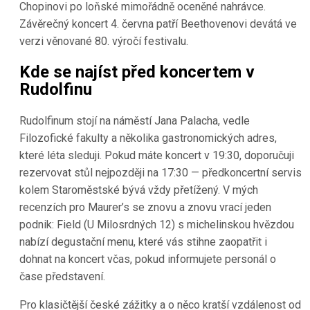
Chopinovi po loňské mimořádně oceněné nahrávce.
Závěrečný koncert 4. června patří Beethovenovi devátá ve
verzi věnované 80. výročí festivalu.
Kde se najíst před koncertem v
Rudolfinu
Rudolfinum stojí na náměstí Jana Palacha, vedle
Filozofické fakulty a několika gastronomických adres,
které léta sleduji. Pokud máte koncert v 19:30, doporučuji
rezervovat stůl nejpozději na 17:30 — předkoncertní servis
kolem Staroměstské bývá vždy přetížený. V mých
recenzích pro Maurer’s se znovu a znovu vrací jeden
podnik: Field (U Milosrdných 12) s michelinskou hvězdou
nabízí degustační menu, které vás stihne zaopatřit i
dohnat na koncert včas, pokud informujete personál o
čase představení.
Pro klasičtější české zážitky a o něco kratší vzdálenost od