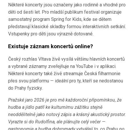
Některé koncerty jsou označeny jako rodinné a vhodné pro
děti od šesti let. Pro mladší publikum festival organizuje
samostatný program Spring for Kids, kde se dětem
představují klasické skladby formou interaktivních setkání.
Vstupenky pro děti jsou výrazně dotované.
Existuje záznam koncertů online?
Český rozhlas Vltava živě vysílá většinu hlavních koncertů
a vybrané záznamy zveřejňuje na YouTube i v aplikaci.
Některé koncerty také živě streamuje Česká filharmonie
přes svou platformu — ideální pro ty, kteří se nedostanou
do Prahy fyzicky.
Pražské jaro 2026 je pro mě každoroční připomínkou, že
hudba a jídlo patří ke kulturnímu zážitku stejně
neoddělitelně jako notový zápis a krásný akustický prostor.
Vyrazte si do Rudolfina, ale plánujte celý večer —
gastronomie a hudba dohromady vytvářejí to, co Prahu po