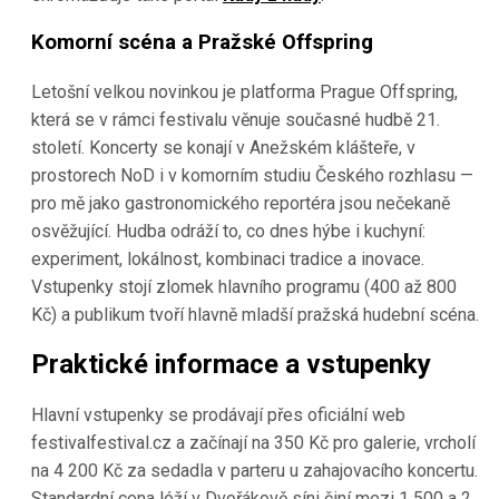
Komorní scéna a Pražské Offspring
Letošní velkou novinkou je platforma Prague Offspring,
která se v rámci festivalu věnuje současné hudbě 21.
století. Koncerty se konají v Anežském klášteře, v
prostorech NoD i v komorním studiu Českého rozhlasu —
pro mě jako gastronomického reportéra jsou nečekaně
osvěžující. Hudba odráží to, co dnes hýbe i kuchyní:
experiment, lokálnost, kombinaci tradice a inovace.
Vstupenky stojí zlomek hlavního programu (400 až 800
Kč) a publikum tvoří hlavně mladší pražská hudební scéna.
Praktické informace a vstupenky
Hlavní vstupenky se prodávají přes oficiální web
festivalfestival.cz a začínají na 350 Kč pro galerie, vrcholí
na 4 200 Kč za sedadla v parteru u zahajovacího koncertu.
Standardní cena lóží v Dvořákově síni činí mezi 1 500 a 2