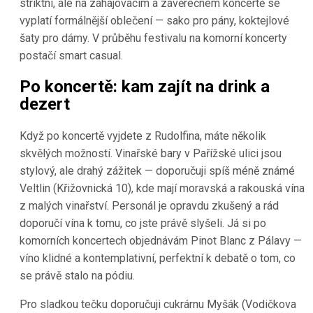
striktní, ale na zahajovacím a závěrečném koncertě se
vyplatí formálnější oblečení — sako pro pány, koktejlové
šaty pro dámy. V průběhu festivalu na komorní koncerty
postačí smart casual.
Po koncertě: kam zajít na drink a
dezert
Když po koncertě vyjdete z Rudolfina, máte několik
skvělých možností. Vinařské bary v Pařížské ulici jsou
stylový, ale drahý zážitek — doporučuji spíš méně známé
Veltlin (Křižovnická 10), kde mají moravská a rakouská vína
z malých vinařství. Personál je opravdu zkušený a rád
doporučí vína k tomu, co jste právě slyšeli. Já si po
komorních koncertech objednávám Pinot Blanc z Pálavy —
víno klidné a kontemplativní, perfektní k debatě o tom, co
se právě stalo na pódiu.
Pro sladkou tečku doporučuji cukrárnu Myšák (Vodičkova