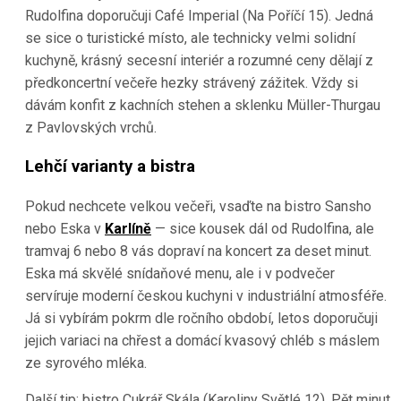
Rudolfina doporučuji Café Imperial (Na Poříčí 15). Jedná
se sice o turistické místo, ale technicky velmi solidní
kuchyně, krásný secesní interiér a rozumné ceny dělají z
předkoncertní večeře hezky strávený zážitek. Vždy si
dávám konfit z kachních stehen a sklenku Müller-Thurgau
z Pavlovských vrchů.
Lehčí varianty a bistra
Pokud nechcete velkou večeři, vsaďte na bistro Sansho
nebo Eska v
Karlíně
— sice kousek dál od Rudolfina, ale
tramvaj 6 nebo 8 vás dopraví na koncert za deset minut.
Eska má skvělé snídaňové menu, ale i v podvečer
servíruje moderní českou kuchyni v industriální atmosféře.
Já si vybírám pokrm dle ročního období, letos doporučuji
jejich variaci na chřest a domácí kvasový chléb s máslem
ze syrového mléka.
Další tip: bistro Cukrář Skála (Karoliny Světlé 12). Pět minut