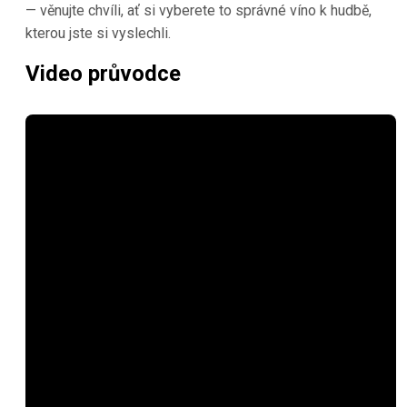
— věnujte chvíli, ať si vyberete to správné víno k hudbě,
kterou jste si vyslechli.
Video průvodce