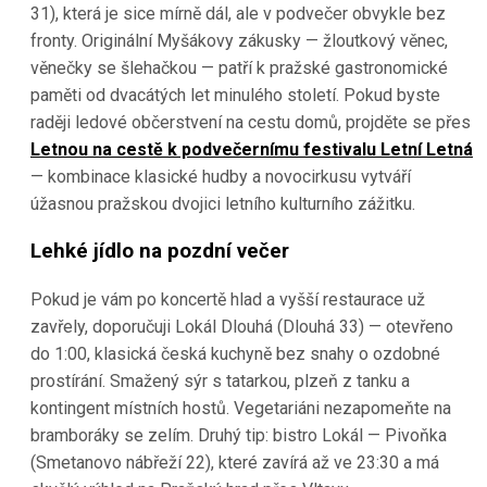
31), která je sice mírně dál, ale v podvečer obvykle bez
fronty. Originální Myšákovy zákusky — žloutkový věnec,
věnečky se šlehačkou — patří k pražské gastronomické
paměti od dvacátých let minulého století. Pokud byste
raději ledové občerstvení na cestu domů, projděte se přes
Letnou na cestě k podvečernímu festivalu Letní Letná
— kombinace klasické hudby a novocirkusu vytváří
úžasnou pražskou dvojici letního kulturního zážitku.
Lehké jídlo na pozdní večer
Pokud je vám po koncertě hlad a vyšší restaurace už
zavřely, doporučuji Lokál Dlouhá (Dlouhá 33) — otevřeno
do 1:00, klasická česká kuchyně bez snahy o ozdobné
prostírání. Smažený sýr s tatarkou, plzeň z tanku a
kontingent místních hostů. Vegetariáni nezapomeňte na
bramboráky se zelím. Druhý tip: bistro Lokál — Pivoňka
(Smetanovo nábřeží 22), které zavírá až ve 23:30 a má