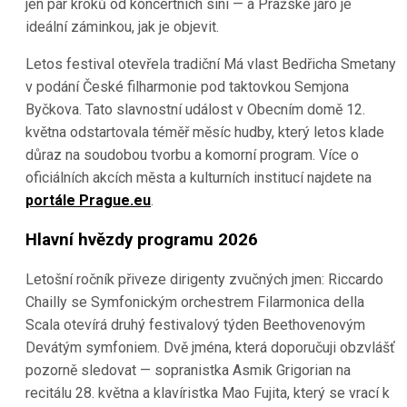
jen pár kroků od koncertních síní — a Pražské jaro je
ideální záminkou, jak je objevit.
Letos festival otevřela tradiční Má vlast Bedřicha Smetany
v podání České filharmonie pod taktovkou Semjona
Byčkova. Tato slavnostní událost v Obecním domě 12.
května odstartovala téměř měsíc hudby, který letos klade
důraz na soudobou tvorbu a komorní program. Více o
oficiálních akcích města a kulturních institucí najdete na
portále Prague.eu
.
Hlavní hvězdy programu 2026
Letošní ročník přiveze dirigenty zvučných jmen: Riccardo
Chailly se Symfonickým orchestrem Filarmonica della
Scala otevírá druhý festivalový týden Beethovenovým
Devátým symfoniem. Dvě jména, která doporučuji obzvlášť
pozorně sledovat — sopranistka Asmik Grigorian na
recitálu 28. května a klavíristka Mao Fujita, který se vrací k