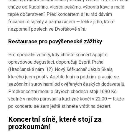
chůze od Rudolfina, vlastní pekárna, výborná káva a malé
teplé občerstvení. Před koncertem si tu rád dávám
focacciu s rajčaty a parmazánem — lehké jídlo, které
nezpomalí poslech ve Dvořákově síni.
Restaurace pro povýšenecké zážitky
Pro speciální večery, kdy chcete koncert spojit s
opravdovou degustací, doporučuji Esprit Praha
(Hradčanské nám. 12). Nový šéfkuchař Jakub Skala,
kterého jsem psal v Apetitu loni na podzim, pracuje se
sezónními surovinami od ověřených českých dodavatelů.
Předkoncertní menu o čtyřech chodech stojí 1690 Kč
včetně vinného párování a kuchyně končí v 22:00 — takže
po koncertu se sem ještě stihnete vrátit na dezert.
Koncertní síně, které stojí za
prozkoumání