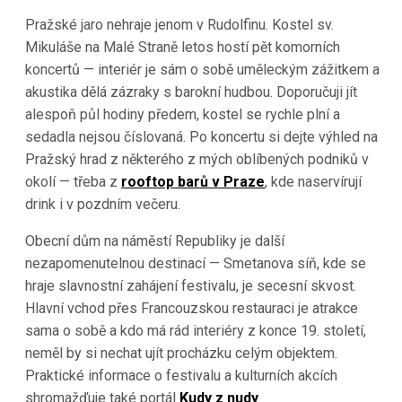
Pražské jaro nehraje jenom v Rudolfinu. Kostel sv.
Mikuláše na Malé Straně letos hostí pět komorních
koncertů — interiér je sám o sobě uměleckým zážitkem a
akustika dělá zázraky s barokní hudbou. Doporučuji jít
alespoň půl hodiny předem, kostel se rychle plní a
sedadla nejsou číslovaná. Po koncertu si dejte výhled na
Pražský hrad z některého z mých oblíbených podniků v
okolí — třeba z
rooftop barů v Praze
, kde naservírují
drink i v pozdním večeru.
Obecní dům na náměstí Republiky je další
nezapomenutelnou destinací — Smetanova síň, kde se
hraje slavnostní zahájení festivalu, je secesní skvost.
Hlavní vchod přes Francouzskou restauraci je atrakce
sama o sobě a kdo má rád interiéry z konce 19. století,
neměl by si nechat ujít procházku celým objektem.
Praktické informace o festivalu a kulturních akcích
shromažďuje také portál
Kudy z nudy
.