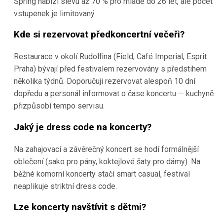
Spring nabízí slevu až 70 % pro mladé do 26 let, ale počet
vstupenek je limitovaný.
Kde si rezervovat předkoncertní večeři?
Restaurace v okolí Rudolfina (Field, Café Imperial, Esprit
Praha) bývají před festivalem rezervovány s předstihem
několika týdnů. Doporučuji rezervovat alespoň 10 dní
dopředu a personál informovat o čase koncertu — kuchyně
přizpůsobí tempo servisu.
Jaký je dress code na koncerty?
Na zahajovací a závěrečný koncert se hodí formálnější
oblečení (sako pro pány, koktejlové šaty pro dámy). Na
běžné komorní koncerty stačí smart casual, festival
neaplikuje striktní dress code.
Lze koncerty navštívit s dětmi?