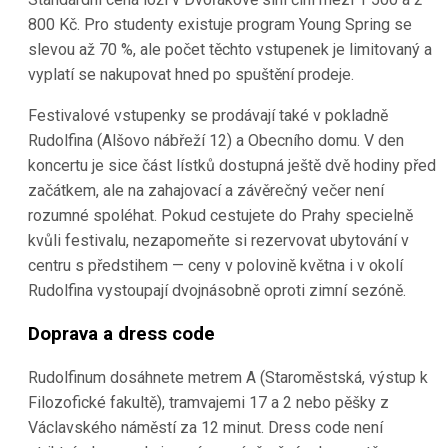
800 Kč. Pro studenty existuje program Young Spring se
slevou až 70 %, ale počet těchto vstupenek je limitovaný a
vyplatí se nakupovat hned po spuštění prodeje.
Festivalové vstupenky se prodávají také v pokladně
Rudolfina (Alšovo nábřeží 12) a Obecního domu. V den
koncertu je sice část lístků dostupná ještě dvě hodiny před
začátkem, ale na zahajovací a závěrečný večer není
rozumné spoléhat. Pokud cestujete do Prahy specielně
kvůli festivalu, nezapomeňte si rezervovat ubytování v
centru s předstihem — ceny v polovině května i v okolí
Rudolfina vystoupají dvojnásobně oproti zimní sezóně.
Doprava a dress code
Rudolfinum dosáhnete metrem A (Staroměstská, výstup k
Filozofické fakultě), tramvajemi 17 a 2 nebo pěšky z
Václavského náměstí za 12 minut. Dress code není