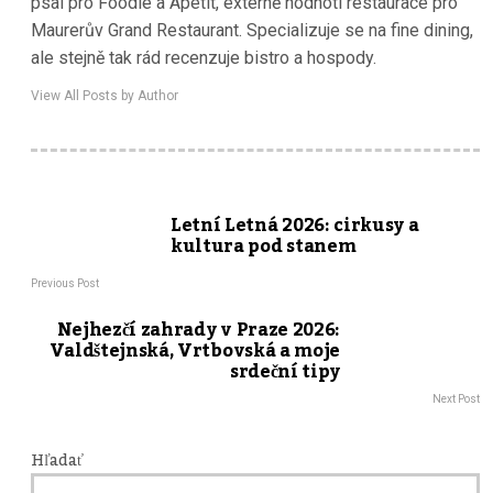
psal pro Foodie a Apetit, externě hodnotí restaurace pro
Maurerův Grand Restaurant. Specializuje se na fine dining,
ale stejně tak rád recenzuje bistro a hospody.
View All Posts by Author
Letní Letná 2026: cirkusy a
kultura pod stanem
Previous Post
Nejhezčí zahrady v Praze 2026:
Valdštejnská, Vrtbovská a moje
srdeční tipy
Next Post
Hľadať