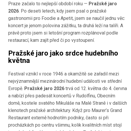
Praze začalo to nejlepší období roku —
Pražské jaro
2026
. Po deseti letech, kdy jsem psal o pražské
gastronomii pro Foodie a Apetit, jsem se naučil jednu věc:
koncert je jenom polovina zážitku, ta druhá leží na talíři. A
právě proto jsem si letošní program rozplánoval podle
restaurací, kam zajít před či po vystoupení.
Pražské jaro jako srdce hudebního
května
Festival vznikl v roce 1946 a okamžitě se zařadil mezi
nejvýznamnější mezinárodní hudební události ve střední
Evropě.
Pražské jaro 2026
trvá od 12. května do 4. června
a nabízí přes padesát koncertů v Rudolfinu, Obecním
domě, kostele svatého Mikuláše na Malé Straně i v dalších
klenotech pražské architektury. Když pro Maurer’s Grand
Restaurant externě hodnotím podniky, často si při
procházkách po centru všimnu, kolik kvalitních míst stojí