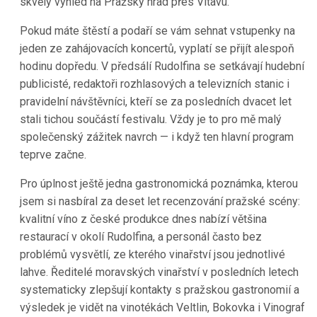
skvělý výhled na Pražský hrad přes Vltavu.
Pokud máte štěstí a podaří se vám sehnat vstupenky na
jeden ze zahájovacích koncertů, vyplatí se přijít alespoň
hodinu dopředu. V předsálí Rudolfina se setkávají hudební
publicisté, redaktoři rozhlasových a televizních stanic i
pravidelní návštěvníci, kteří se za posledních dvacet let
stali tichou součástí festivalu. Vždy je to pro mě malý
společenský zážitek navrch — i když ten hlavní program
teprve začne.
Pro úplnost ještě jedna gastronomická poznámka, kterou
jsem si nasbíral za deset let recenzování pražské scény:
kvalitní víno z české produkce dnes nabízí většina
restaurací v okolí Rudolfina, a personál často bez
problémů vysvětlí, ze kterého vinařství jsou jednotlivé
lahve. Ředitelé moravských vinařství v posledních letech
systematicky zlepšují kontakty s pražskou gastronomií a
výsledek je vidět na vinotékách Veltlin, Bokovka i Vinograf