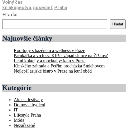
Volný čas
knihkupectvá
,
posedieť
,
Praha
Hľadať
Hľadať
Najnovšie články
Rooftopy s bazénem a wellness v Praze
Parukářka a vrch sv. Kříže: západ slunce na Žižkově
Letní koktejly a mocktaily: kam v Praze
Kinského zahrada a Petřín: procházka Smíchovem
Nejlepší asijské bistro v Praze na letní oběd
Kategórie
Akce a festivaly
Domov a bydlení
IT
Lifestyle Praha
Móda
Nezařazené