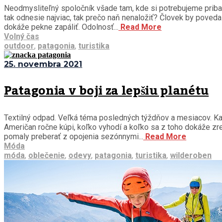
Neodmysliteľný spoločník všade tam, kde si potrebujeme pribali
tak odnesie najviac, tak prečo naň nenaložiť? Človek by poved
dokáže pekne zapáliť. Odolnosť...
Read More
Volný čas
outdoor
,
patagonia
,
turistika
25. novembra 2021
Patagonia v boji za lepšiu planétu
Textilný odpad. Veľká téma posledných týždňov a mesiacov. Každ
Američan ročne kúpi, koľko vyhodí a koľko sa z toho dokáže zre
pomaly preberať z opojenia sezónnymi...
Read More
Móda
móda
,
oblečenie
,
odevy
,
patagonia
,
turistika
,
wilderoben