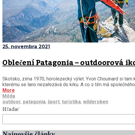
25. novembra 2021
Oblečení Patagonia – outdoorová ik
Skotsko, zima 1970, horolezecký výlet. Yvon Chouinard si tam k
kterému se lano nezařezává do krku. A co s tím má společného P
More
Móda
outdoor
,
patagonia
,
šport
,
turistika
,
wilderoben
Hľadať
Najnovšie články