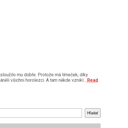
osloužilo mu dobře. Protože má límeček, díky
li všichni horolezci. A tam někde vznikl...
Read
Hľadať