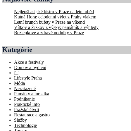
Nejlepší asijské bistro v Praze na letní oběd
Kutná Hora: celodenní výlet z Prahy vlakem
Letní brunch bufety v Praze na víkend
Vítkov a Žižkov z výšky: památník a výhledy
Bezlepkové a zdravé podniky v Praze
Kategórie
Akce a festivaly
Domov a bydlení
IT
Lifestyle Praha
Móda
Nezařazené
Památky a turistika
Podnikanie
Praktické info
Pražské čtvrti
Restaurace a gastro
Služby
Technologie
Tovary