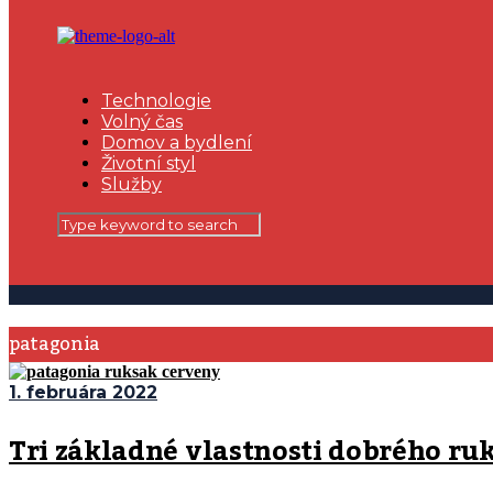
Technologie
Volný čas
Domov a bydlení
Životní styl
Služby
patagonia
1. februára 2022
Tri základné vlastnosti dobrého ru