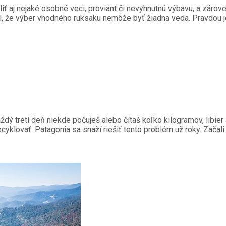
ť aj nejaké osobné veci, proviant či nevyhnutnú výbavu, a zárove
al, že výber vhodného ruksaku nemôže byť žiadna veda. Pravdou je
ý tretí deň niekde počuješ alebo čítaš koľko kilogramov, libier 
cyklovať. Patagonia sa snaží riešiť tento problém už roky. Začal