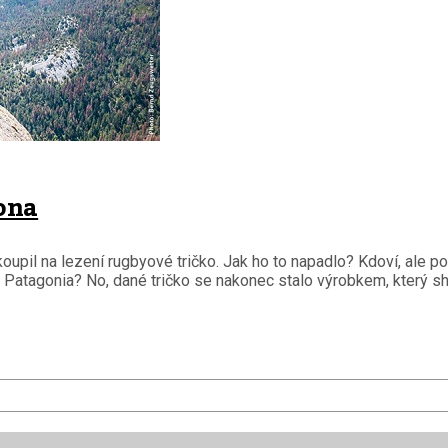
ona
oupil na lezení rugbyové tričko. Jak ho to napadlo? Kdoví, ale p
atagonia? No, dané tričko se nakonec stalo výrobkem, který sháně