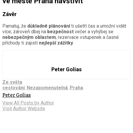
ve městě Praha navštívit
Závěr
Pamatuj, že
důkladné plánování
ti ušetří čas a umožní vidět
více; zároveň dbej na
bezpečnost
večer a vyhýbej se
nebezpečným oblastem
; rezervace vstupenek a časné
příchody ti zajistí
nejlepší zážitky
.
Peter Golias
Ze světa
cestování
,
Nezapomenutelná
,
Praha
Peter Golias
View All Posts by Author
Visit Author Website