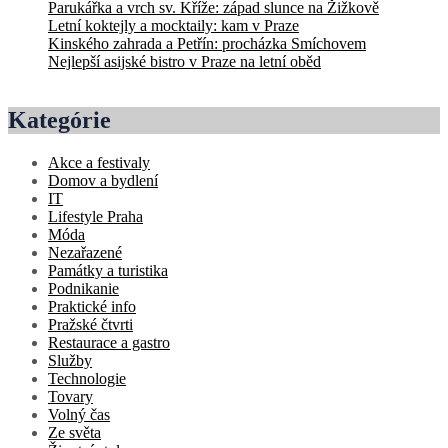
Parukářka a vrch sv. Kříže: západ slunce na Žižkově
Letní koktejly a mocktaily: kam v Praze
Kinského zahrada a Petřín: procházka Smíchovem
Nejlepší asijské bistro v Praze na letní oběd
Kategórie
Akce a festivaly
Domov a bydlení
IT
Lifestyle Praha
Móda
Nezařazené
Památky a turistika
Podnikanie
Praktické info
Pražské čtvrti
Restaurace a gastro
Služby
Technologie
Tovary
Volný čas
Ze světa