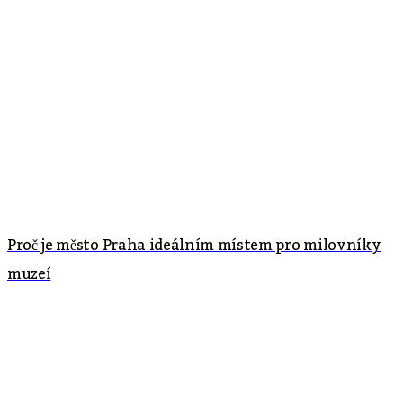
Proč je město Praha ideálním místem pro milovníky
muzeí