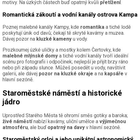
motivy. Na úzkých částech buď opatrný kvůli
přetížení
.
Romantická zákoutí a vodní kanály ostrova Kampa
Poznej malebné kanály Kampy, kde
romantika
a tiché lodě
poskytují únik od davů; čekají tě skryté kavárny a muzea.
Dávej pozor na
kluzké kameny
u vody.
Prozkoumej úzké uličky a mostky kolem Čertovky, kde
malebné mlýnské domy
a tiché vodní kanály tvoří ideální
scénu pro fotografii i odpočinek; nejlepší je přijít brzy ráno
nebo při západu slunce. Můžeš posedět u vody, navštívit
galerii, ale dávej
pozor na kluzké okraje
a na
kapsáře
v
hlavní sezóně.
Staroměstské náměstí a historické
jádro
Uprostřed Starého Města tě ohromí směs gotiky a baroka;
živé náměstí
nabízí kavárny, uliční umělce a
výjimečnou
atmosféru
, ale buď
opatrný na davy
v hlavní sezóně.
Staroměstský orloj a jeho unikátní astronomický