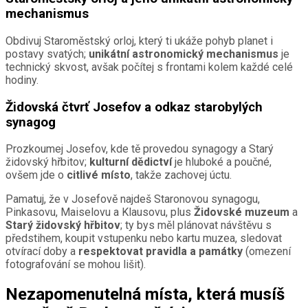
mechanismus
Obdivuj Staroměstský orloj, který ti ukáže pohyb planet i
postavy svatých;
unikátní astronomický mechanismus
je
technický skvost, avšak počítej s frontami kolem každé celé
hodiny.
Židovská čtvrť Josefov a odkaz starobylých
synagog
Prozkoumej Josefov, kde tě provedou synagogy a Starý
židovský hřbitov;
kulturní dědictví
je hluboké a poučné,
ovšem jde o
citlivé místo
, takže zachovej úctu.
Pamatuj, že v Josefově najdeš Staronovou synagogu,
Pinkasovu, Maiselovu a Klausovu, plus
Židovské muzeum
a
Starý židovský hřbitov
; ty bys měl plánovat návštěvu s
předstihem, koupit vstupenku nebo kartu muzea, sledovat
otvírací doby a
respektovat pravidla a památky
(omezení
fotografování se mohou lišit).
Nezapomenutelná místa, která musíš