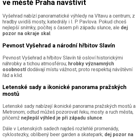
ve městě Praha navštívit
Vyšehrad nabízí panoramatické výhledy na Vltavu a centrum; z
hradby uvidíš mosty, katedrály i I. P. Pavlova. Pokud chceš
nejlepší snímky, počítej s časem při západu slunce, ale
dej
pozor na okraje skal
.
Pevnost Vyšehrad a národní hřbitov Slavín
Pevnost Vyšehrad a hřbitov Slavín tě osloví historickými
náhrobky a tichou atmosférou;
hrobky významných
osobností
dodávají místu vážnost, proto respektuj návštěvní
řád a klid.
Letenské sady a ikonické panorama pražských
mostů
Letenské sady nabízejí ikonické panorama pražských mostů a
Metronom; odtud můžeš pozorovat řeku, mosty a ruch města,
přičemž
nejlepší výhled je při západu slunce
.
Dále v Letenských sadech najdeš rozlehlé promenády,
cyklostezky, oblíbený beer garden a skatepark;
dej pozor na