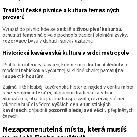
Tradiční české pivnice a kultura řemeslných
pivovarů
Vyrazíš do pivnic, kde se setkáš s
živou pivní kulturou
,
ochutnáš řemeslná piva a pochopíš tradiční stolniční zvyky;
rezervace
bývá v dobách špičky užitečná.
Historická kavárenská kultura v srdci metropole
Prohlédni interiéry kaváren, kde se mísí
kulturní dědictví
s
moderní nabídkou a vychutnej si klidné chvíle; pamatuj na
respekt k hostům
.
Zajímá-li tě hlouběji kavárenská historie, najdeš v centru místa
s
secesními interiéry
, literárními tradicemi a silnou
atmosférou; objednej si místní specialitu, rezervuj stůl na
víkend a buď si vědom
vyšších cen v turistických
kavárnách
, případně
pozorně sleduj své věci
v přeplněných
časech.
Nezapomenutelná místa, která musíš