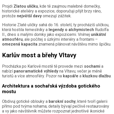
Projdi
Zlatou uličku
, kde tě zaujmou malebné domečky,
historické ateliéry a expozice; doporučuji přijít brzy ráno,
protože
největší davy
omezují zážitek.
Historie Zlaté uličky sahá do 16. století; ty procházíš uličkou,
která hostila řemeslníky a
legendy o alchymistech
Rudolfa
II., dnes s malými domky jako expozicemi. Vnímej
unikátní
atmosféru
, ale počítej s úzkými interiéry a frontami –
omezená kapacita
znamená plánovat návštěvu mimo špičku.
Karlův most a břehy Vltavy
Procházka po Karlově mostě tě provede mezi
sochami
a
nabízí
panoramatické výhledy
na Vltavu; večer je méně
turistů a více atmosféry. Pozor na
kapsáře
a
kluzkou dlažbu
.
Architektura a sochařská výzdoba gotického
mostu
Obdivuj gotické oblouky a
barokní sochy
, které tvoří galerii
přímo pod tvýma nohama; detaily bývají pečlivě restaurovány
a vy jako návštěvník můžete rozpoznat jednotlivé ikonické