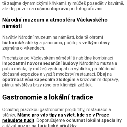
tě zaujme dynamickými křivkami; ty můžeš posedět v kavárně,
ale dej pozor na
rušnou dopravu
při fotografování.
Národní muzeum a atmosféra Václavského
náměstí
Navštiv Národní muzeum na náměstí, kde tě ohromí
historické sbírky
a panorama; počítej s
velkými davy
zejména o víkendech.
Procházka po Václavském náměstí ti nabídne kombinaci
impozantní novorenesanční budovy
Národního muzea a
pulzu města; ty můžeš vystoupat na vyhlídku, prohlédnout
dočasné expozice a využít množství restaurací. Dbej na
opatrnost vůči kapesním zlodějům
a křižováním dopravy,
plánuj návštěvu brzy ráno pro klidnější zážitek.
Gastronomie a lokální tradice
Ochutnej pražskou gastronomii: projdi trhy, restaurace a
stánky;
Máme pro vás tipy na výlet, kde se v Praze
nebudete nudit
. Doporučujeme
ochutnat lokální speciality
a dávat
pozor na turistické přirážky
.