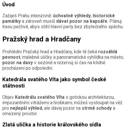
Úvod
Zažiješ Prahu intenzivně:
úchvatné výhledy
,
historické
památky
a zároveň musíš
dávat pozor na kapsáře
. Plánuj
trasu pečlivě, abys stihl hlavní perly bez zbytečného spěchu.
Pražský hrad a Hradčany
Prohlédni Pražský hrad a Hradčany, kde tě čeká
rozsáhlá
pevnost
, malebné uličky a panoramatická vyhlídka na město;
pozor na davy
v sezóně a rezervuj si čas na klidné
procházení po odpoledni.
Katedrála svatého Víta jako symbol české
státnosti
Objev
Katedrálu svatého Víta
s gotickou architekturou,
impozantními vitrážemi a hrobkami; můžeš vystoupat na věž
pro
nejlepší výhled
, ale dávej pozor na
strmé schody
a
omezený prostor.
Zlatá ulička a historie královského sídla